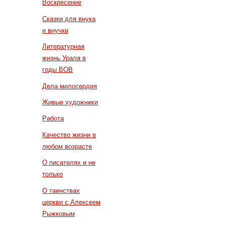
Воскресение
Сказки для внука
и внучки
Литературная
жизнь Урала в
годы ВОВ
Дела милосердия
Живые художники
Работа
Качество жизни в
любом возрасте
О писателях и не
только
О таинствах
церкви с Алексеем
Рыжковым