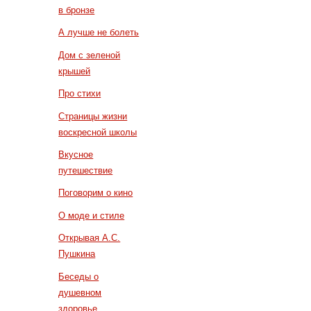
в бронзе
А лучше не болеть
Дом с зеленой
крышей
Про стихи
Страницы жизни
воскресной школы
Вкусное
путешествие
Поговорим о кино
О моде и стиле
Открывая А.С.
Пушкина
Беседы о
душевном
здоровье