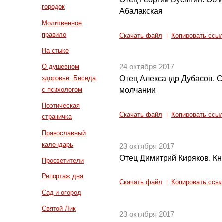
городок
Абалакская
Молитвенное
правило
Скачать файл
|
Копировать ссы
На стыке
О душевном
24 октября 2017
здоровье. Беседа
Отец Александр Дубасов. 
с психологом
молчании
Поэтическая
Скачать файл
|
Копировать ссы
страничка
Православный
календарь
23 октября 2017
Отец Димитрий Киряков. Кн
Просветители
Репортаж дня
Скачать файл
|
Копировать ссы
Сад и огород
Святой Лик
23 октября 2017