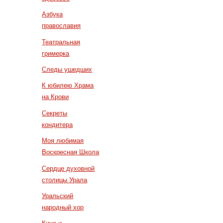
Азбука
православия
Театральная
гримерка
Следы ушедших
К юбилею Храма
на Крови
Секреты
кондитера
Моя любимая
Воскресная Школа
Сердце духовной
столицы Урала
Уральский
народный хор