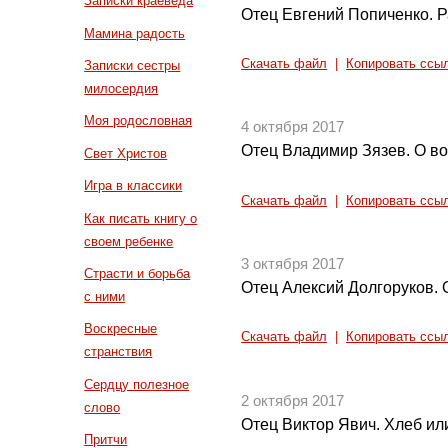
Записки краеведа
Отец Евгений Попиченко. Р
Мамина радость
Скачать файл
|
Копировать ссы
Записки сестры
милосердия
Моя родословная
4 октября 2017
Отец Владимир Зязев. О во
Свет Христов
Игра в классики
Скачать файл
|
Копировать ссы
Как писать книгу о
своем ребенке
3 октября 2017
Страсти и борьба
Отец Алексий Долгоруков. 
с ними
Воскресные
Скачать файл
|
Копировать ссы
странствия
Сердцу полезное
2 октября 2017
слово
Отец Виктор Явич. Хлеб ил
Притчи