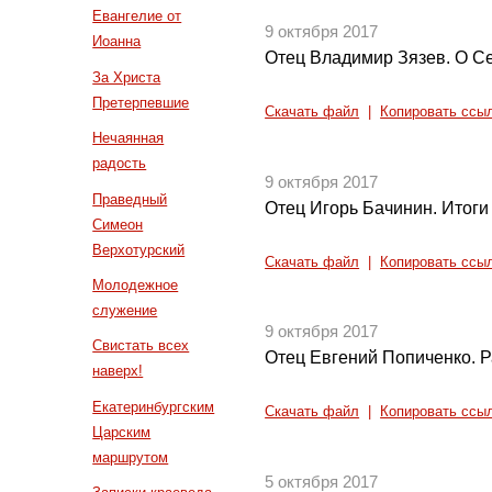
Евангелие от
9 октября 2017
Иоанна
Отец Владимир Зязев. О С
За Христа
Претерпевшие
Скачать файл
|
Копировать ссы
Нечаянная
радость
9 октября 2017
Праведный
Отец Игорь Бачинин. Итоги
Симеон
Верхотурский
Скачать файл
|
Копировать ссы
Молодежное
служение
9 октября 2017
Свистать всех
Отец Евгений Попиченко. Р
наверх!
Екатеринбургским
Скачать файл
|
Копировать ссы
Царским
маршрутом
5 октября 2017