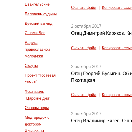
Евангельские
Скачать файл
|
Копировать ссы
Баловень судьбы
Детский взгляд
2 октября 2017
Отец Димитрий Киряков. Кн
С нами Бог
Радуга
Скачать файл
|
Копировать ссы
православной
молодежи
Скауты
2 октября 2017
Отец Георгий Бусыгин. Об
Проект "Гостевая
Пюхтицкая
семья"
Фестиваль
Скачать файл
|
Копировать ссы
"Царские дни"
Основы веры
2 октября 2017
Медгородок с
Отец Владимир Зязев. О п
доктором
Хлыновым