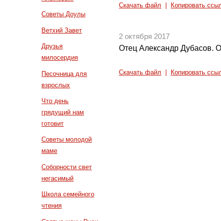
Скачать файл
|
Копировать ссы
Советы Доулы
Ветхий Завет
2 октября 2017
Друзья
Отец Александр Дубасов. О
милосердия
Скачать файл
|
Копировать ссы
Песочница для
взрослых
Что день
грядущий нам
готовит
Советы молодой
маме
Соборности свет
негасимый
Школа семейного
чтения