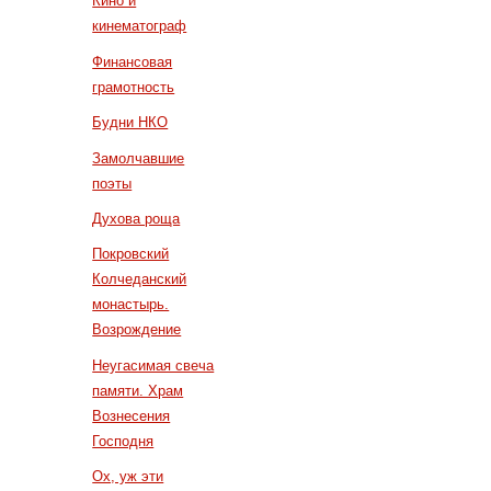
Кино и
кинематограф
Финансовая
грамотность
Будни НКО
Замолчавшие
поэты
Духова роща
Покровский
Колчеданский
монастырь.
Возрождение
Неугасимая свеча
памяти. Храм
Вознесения
Господня
Ох, уж эти