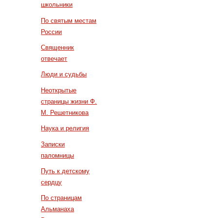
школьники
По святым местам
России
Священник
отвечает
Люди и судьбы
Неоткрытые
страницы жизни Ф.
М. Решетникова
Наука и религия
Записки
паломницы
Путь к детскому
сердцу
По страницам
Альманаха