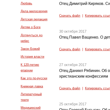
Отец Димитрий Киряков. Си
Любовь
Дела милосердия
Скачать файл
|
Копировать ссы
Детская редакция
Детям о Боге
30 октября 2017
Дотянуться до
Отец Павел Ващенко. О де
небес
Закон Божий
Скачать файл
|
Копировать ссы
История власти
К 120-летию
27 октября 2017
епархии
Отец Даниил Рябинин. Об 
христианским конфессиям
Как это по-русски
Книжная лавка
Скачать файл
|
Копировать ссы
Литературный
театр
25 октября 2017
Медицинский
Отец Георгий Бусыгин. Об