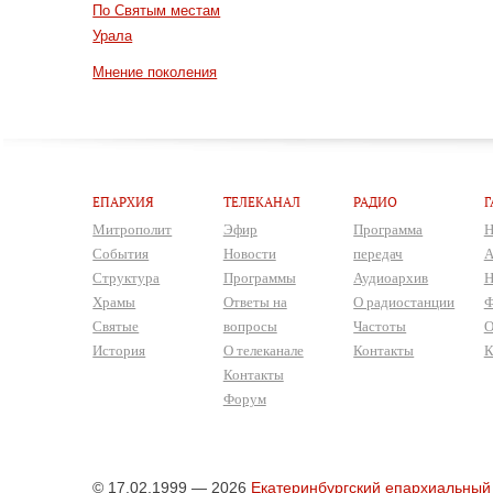
По Святым местам
Урала
Мнение поколения
ЕПАРХИЯ
ТЕЛЕКАНАЛ
РАДИО
Г
Митрополит
Эфир
Программа
Н
События
Новости
передач
А
Структура
Программы
Аудиоархив
Н
Храмы
Ответы на
О радиостанции
Ф
Святые
вопросы
Частоты
О
История
О телеканале
Контакты
К
Контакты
Форум
© 17.02.1999 — 2026
Екатеринбургский епархиальный