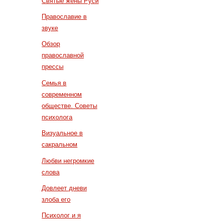
Святые жены Руси
Православие в
звуке
Обзор
православной
прессы
Семья в
современном
обществе. Советы
психолога
Визуальное в
сакральном
Любви негромкие
слова
Довлеет дневи
злоба его
Психолог и я