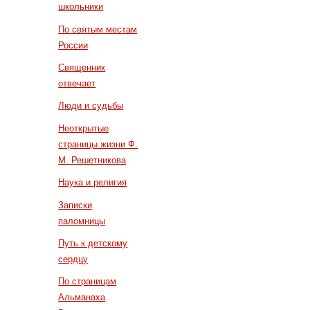
школьники
По святым местам
России
Священник
отвечает
Люди и судьбы
Неоткрытые
страницы жизни Ф.
М. Решетникова
Наука и религия
Записки
паломницы
Путь к детскому
сердцу
По страницам
Альманаха