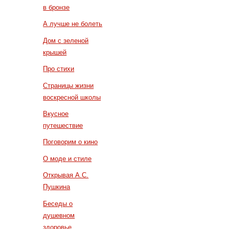
в бронзе
А лучше не болеть
Дом с зеленой
крышей
Про стихи
Страницы жизни
воскресной школы
Вкусное
путешествие
Поговорим о кино
О моде и стиле
Открывая А.С.
Пушкина
Беседы о
душевном
здоровье