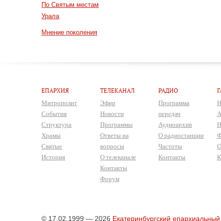
По Святым местам
Урала
Мнение поколения
ЕПАРХИЯ
ТЕЛЕКАНАЛ
РАДИО
Г
Митрополит
Эфир
Программа
Н
События
Новости
передач
А
Структура
Программы
Аудиоархив
Н
Храмы
Ответы на
О радиостанции
Ф
Святые
вопросы
Частоты
О
История
О телеканале
Контакты
К
Контакты
Форум
© 17.02.1999 — 2026
Екатеринбургский епархиальный