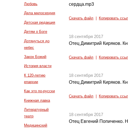
сердца.mp3
Любовь
Дела милосердия
Скачать файл
|
Копировать ссы
Детская редакция
Детям о Боге
18 сентября 2017
Дотянуться до
Отец Димитрий Киряков. Кн
небес
Закон Божий
Скачать файл
|
Копировать ссы
История власти
К 120-летию
18 сентября 2017
епархии
Отец Димитрий Киряков. Кн
Как это по-русски
Скачать файл
|
Копировать ссы
Книжная лавка
Литературный
18 сентября 2017
театр
Отец Евгений Попиченко. На
Медицинский