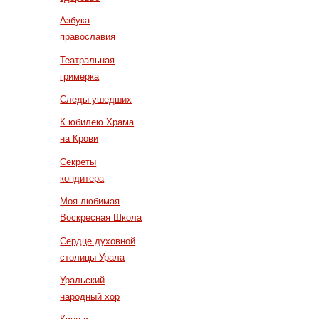
Азбука
православия
Театральная
гримерка
Следы ушедших
К юбилею Храма
на Крови
Секреты
кондитера
Моя любимая
Воскресная Школа
Сердце духовной
столицы Урала
Уральский
народный хор