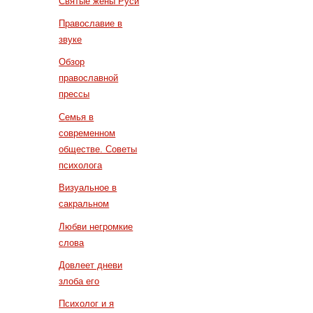
Святые жены Руси
Православие в
звуке
Обзор
православной
прессы
Семья в
современном
обществе. Советы
психолога
Визуальное в
сакральном
Любви негромкие
слова
Довлеет дневи
злоба его
Психолог и я