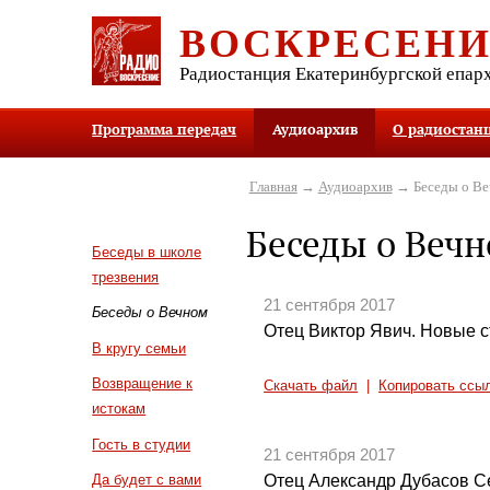
ВОСКРЕСЕН
Радиостанция Екатеринбургской епар
Программа передач
Аудиоархив
О радиостан
Главная
→
Аудиоархив
→ Беседы о В
Беседы о Веч
Беседы в школе
трезвения
21 сентября 2017
Беседы о Вечном
Отец Виктор Явич. Новые с
В кругу семьи
Возвращение к
Скачать файл
|
Копировать ссы
истокам
Гость в студии
21 сентября 2017
Отец Александр Дубасов С
Да будет с вами