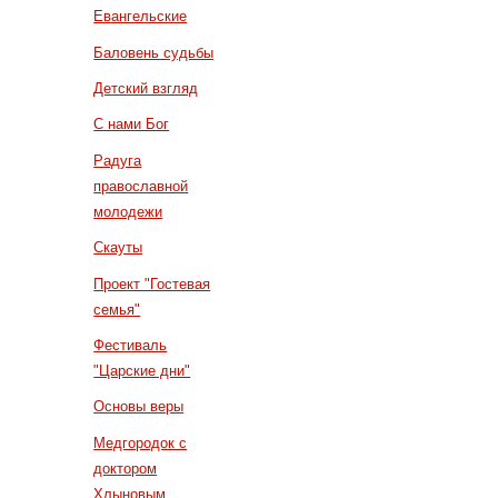
Евангельские
Баловень судьбы
Детский взгляд
С нами Бог
Радуга
православной
молодежи
Скауты
Проект "Гостевая
семья"
Фестиваль
"Царские дни"
Основы веры
Медгородок с
доктором
Хлыновым