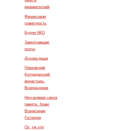
Кино и
кинематограф
Финансовая
грамотность
Будни НКО
Замолчавшие
поэты
Духова роща
Покровский
Колчеданский
монастырь.
Возрождение
Неугасимая свеча
памяти. Храм
Вознесения
Господня
Ох, уж эти