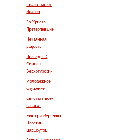
Евангелие от
Иоанна
За Христа
Претерпевшие
Нечаянная
радость
Праведный
Симеон
Верхотурский
Молодежное
служение
Свистать всех
наверх!
Екатеринбургским
Царским
маршрутом