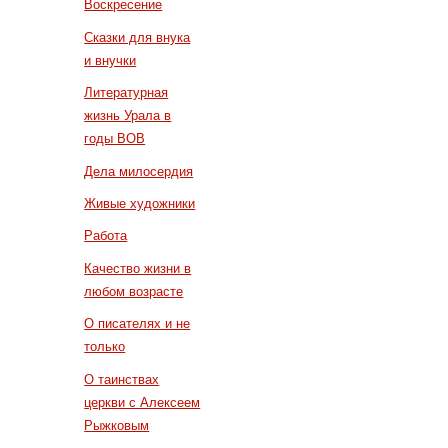
Воскресение
Сказки для внука
и внучки
Литературная
жизнь Урала в
годы ВОВ
Дела милосердия
Живые художники
Работа
Качество жизни в
любом возрасте
О писателях и не
только
О таинствах
церкви с Алексеем
Рыжковым