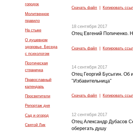
городок
Скачать файл
|
Копировать ссы
Молитвенное
правило
18 сентября 2017
На стыке
Отец Евгений Попиченко. На
О душевном
здоровье. Беседа
Скачать файл
|
Копировать ссы
с психологом
Поэтическая
14 сентября 2017
страничка
Отец Георгий Бусыгин. Об
Православный
"Избавительница"
календарь
Скачать файл
|
Копировать ссы
Просветители
Репортаж дня
12 сентября 2017
Сад и огород
Отец Александр Дубасов С
Святой Лик
оберегать душу