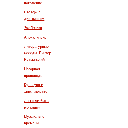
поколение
Беседы с
диетологом
ЭкоЛогика
Апокалипсис
Литературные
беседы. Виктор
Рутминский
Нагорная
проповедь
Культура и
христианство
Легко ли быть
молодым
Музыка вне
времени