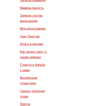
Записки краеведа
Мамина радость
Записки сестры
милосердия
Моя родословная
Свет Христов
Игра в классики
Как писать книгу о
своем ребенке
Страсти и борьба
с ними
Воскресные
странствия
Сердцу полезное
слово
Притчи