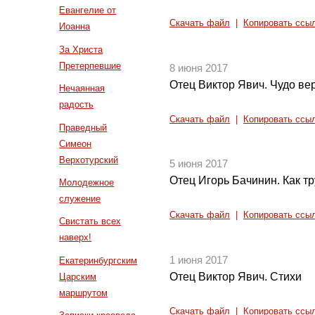
Евангелие от
Скачать файл
|
Копировать ссы
Иоанна
За Христа
Претерпевшие
8 июня 2017
Отец Виктор Явич. Чудо ве
Нечаянная
радость
Скачать файл
|
Копировать ссы
Праведный
Симеон
Верхотурский
5 июня 2017
Отец Игорь Бачинин. Как тр
Молодежное
служение
Скачать файл
|
Копировать ссы
Свистать всех
наверх!
1 июня 2017
Екатеринбургским
Отец Виктор Явич. Стихи
Царским
маршрутом
Скачать файл
|
Копировать ссы