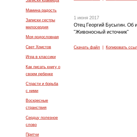
Записки краеведа
Мамина радость
1 июня 2017
Записки сестры
Отец Георгий Бусыгин. Об
милосердия
"Живоносный источник"
Моя родословная
Свет Христов
Скачать файл
|
Копировать ссы
Игра в классики
Как писать книгу о
своем ребенке
Страсти и борьба
с ними
Воскресные
странствия
Сердцу полезное
слово
Притчи