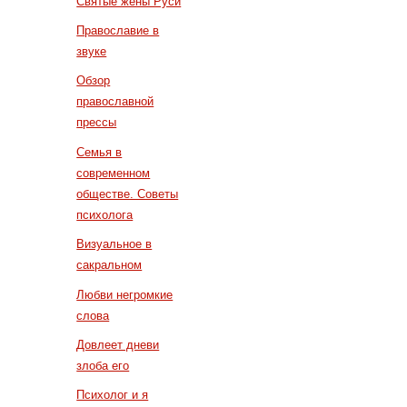
Святые жены Руси
Православие в
звуке
Обзор
православной
прессы
Семья в
современном
обществе. Советы
психолога
Визуальное в
сакральном
Любви негромкие
слова
Довлеет дневи
злоба его
Психолог и я