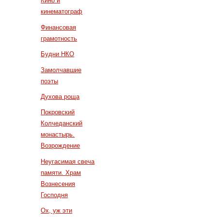
Кино и
кинематограф
Финансовая
грамотность
Будни НКО
Замолчавшие
поэты
Духова роща
Покровский
Колчеданский
монастырь.
Возрождение
Неугасимая свеча
памяти. Храм
Вознесения
Господня
Ох, уж эти