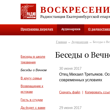
ВОСКРЕСЕН
Радиостанция Екатеринбургской епар
Программа передач
Аудиоархив
О радиостан
Главная
→
Аудиоархив
→ Беседы о В
Беседы о Веч
Беседы в школе
трезвения
30 июня 2017
Беседы о Вечном
Отец Михаил Третьяков. О
В кругу семьи
современных условиях
Возвращение к
истокам
Скачать файл
|
Копировать ссы
Гость в студии
29 июня 2017
Да будет с вами