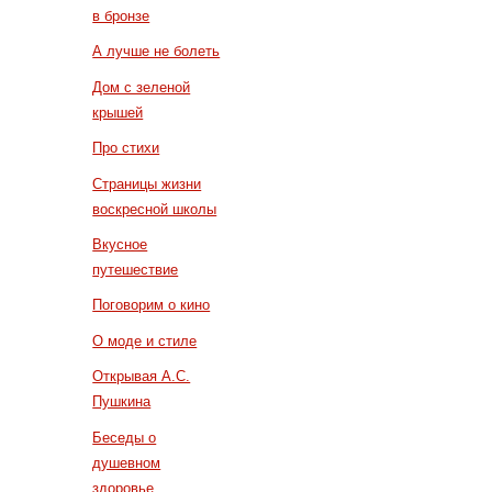
в бронзе
А лучше не болеть
Дом с зеленой
крышей
Про стихи
Страницы жизни
воскресной школы
Вкусное
путешествие
Поговорим о кино
О моде и стиле
Открывая А.С.
Пушкина
Беседы о
душевном
здоровье