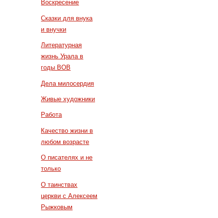
Воскресение
Сказки для внука
и внучки
Литературная
жизнь Урала в
годы ВОВ
Дела милосердия
Живые художники
Работа
Качество жизни в
любом возрасте
О писателях и не
только
О таинствах
церкви с Алексеем
Рыжковым