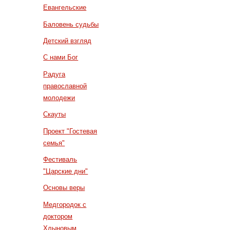
Евангельские
Баловень судьбы
Детский взгляд
С нами Бог
Радуга
православной
молодежи
Скауты
Проект "Гостевая
семья"
Фестиваль
"Царские дни"
Основы веры
Медгородок с
доктором
Хлыновым