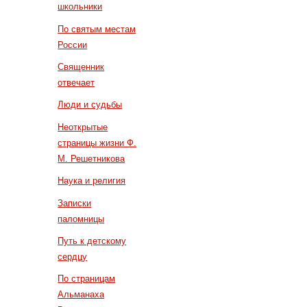
школьники
По святым местам
России
Священник
отвечает
Люди и судьбы
Неоткрытые
страницы жизни Ф.
М. Решетникова
Наука и религия
Записки
паломницы
Путь к детскому
сердцу
По страницам
Альманаха