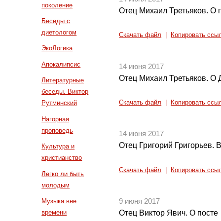
поколение
Отец Михаил Третьяков. О 
Беседы с
диетологом
Скачать файл
|
Копировать ссы
ЭкоЛогика
Апокалипсис
14 июня 2017
Отец Михаил Третьяков. О 
Литературные
беседы. Виктор
Скачать файл
|
Копировать ссы
Рутминский
Нагорная
проповедь
14 июня 2017
Отец Григорий Григорьев. В
Культура и
христианство
Скачать файл
|
Копировать ссы
Легко ли быть
молодым
Музыка вне
9 июня 2017
времени
Отец Виктор Явич. О посте