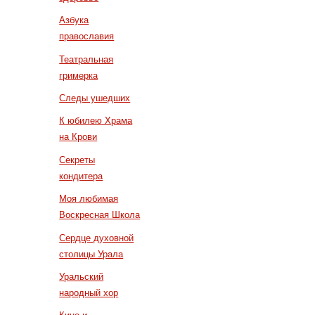
Азбука
православия
Театральная
гримерка
Следы ушедших
К юбилею Храма
на Крови
Секреты
кондитера
Моя любимая
Воскресная Школа
Сердце духовной
столицы Урала
Уральский
народный хор