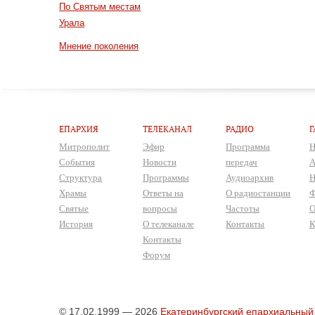
По Святым местам
Урала
Мнение поколения
ЕПАРХИЯ
ТЕЛЕКАНАЛ
РАДИО
Г
Митрополит
Эфир
Программа
Н
События
Новости
передач
А
Структура
Программы
Аудиоархив
Н
Храмы
Ответы на
О радиостанции
Ф
Святые
вопросы
Частоты
О
История
О телеканале
Контакты
К
Контакты
Форум
© 17.02.1999 — 2026
Екатеринбургский епархиальный