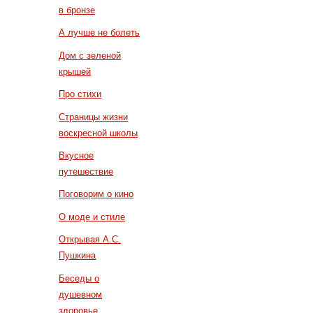
в бронзе
А лучше не болеть
Дом с зеленой
крышей
Про стихи
Страницы жизни
воскресной школы
Вкусное
путешествие
Поговорим о кино
О моде и стиле
Открывая А.С.
Пушкина
Беседы о
душевном
здоровье