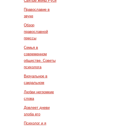
Святые жены Руси
Православие в
звуке
Обзор
православной
прессы
Семья в
современном
обществе. Советы
психолога
Визуальное в
сакральном
Любви негромкие
слова
Довлеет дневи
злоба его
Психолог и я