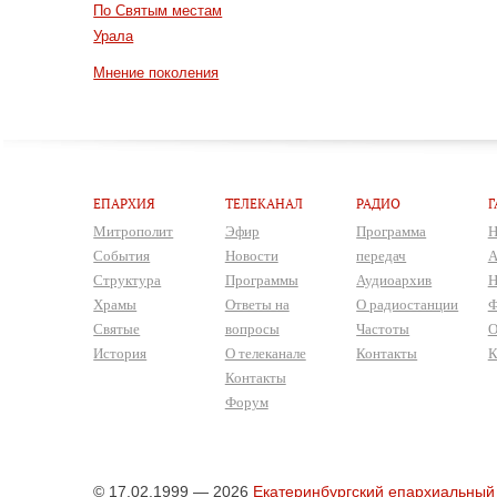
По Святым местам
Урала
Мнение поколения
ЕПАРХИЯ
ТЕЛЕКАНАЛ
РАДИО
Г
Митрополит
Эфир
Программа
Н
События
Новости
передач
А
Структура
Программы
Аудиоархив
Н
Храмы
Ответы на
О радиостанции
Ф
Святые
вопросы
Частоты
О
История
О телеканале
Контакты
К
Контакты
Форум
© 17.02.1999 — 2026
Екатеринбургский епархиальный