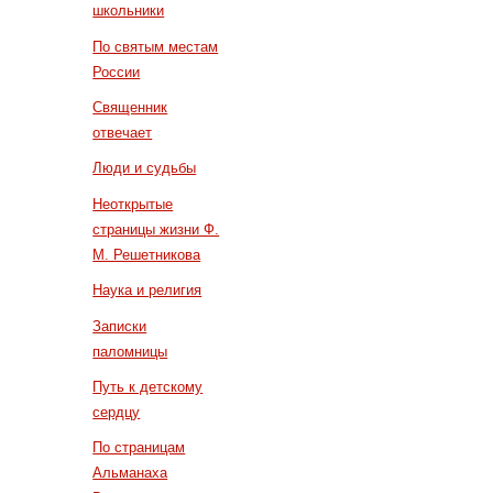
школьники
По святым местам
России
Священник
отвечает
Люди и судьбы
Неоткрытые
страницы жизни Ф.
М. Решетникова
Наука и религия
Записки
паломницы
Путь к детскому
сердцу
По страницам
Альманаха