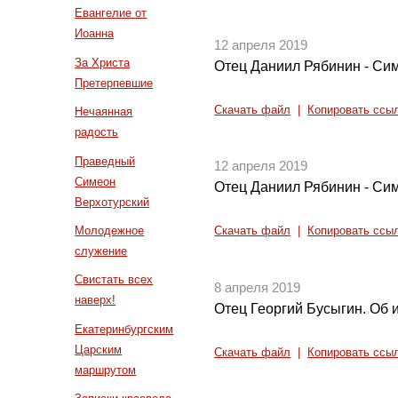
Евангелие от
Иоанна
12 апреля 2019
За Христа
Отец Даниил Рябинин - Сим
Претерпевшие
Скачать файл
|
Копировать ссы
Нечаянная
радость
Праведный
12 апреля 2019
Симеон
Отец Даниил Рябинин - Си
Верхотурский
Молодежное
Скачать файл
|
Копировать ссы
служение
Свистать всех
8 апреля 2019
наверх!
Отец Георгий Бусыгин. Об
Екатеринбургским
Царским
Скачать файл
|
Копировать ссы
маршрутом