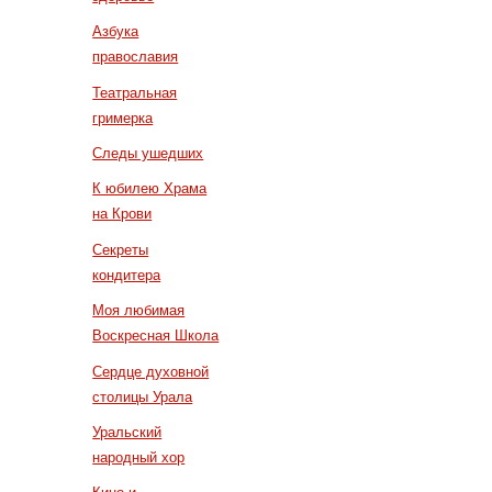
Азбука
православия
Театральная
гримерка
Следы ушедших
К юбилею Храма
на Крови
Секреты
кондитера
Моя любимая
Воскресная Школа
Сердце духовной
столицы Урала
Уральский
народный хор