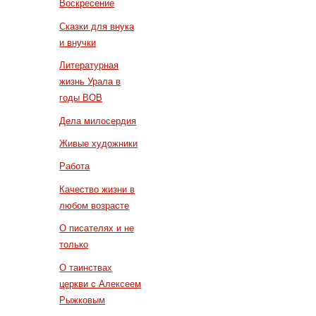
Воскресение
Сказки для внука
и внучки
Литературная
жизнь Урала в
годы ВОВ
Дела милосердия
Живые художники
Работа
Качество жизни в
любом возрасте
О писателях и не
только
О таинствах
церкви с Алексеем
Рыжковым