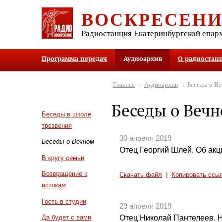
ВОСКРЕСЕН
Радиостанция Екатеринбургской епар
Программа передач
Аудиоархив
О радиостан
Главная
→
Аудиоархив
→ Беседы о В
Беседы о Веч
Беседы в школе
трезвения
30 апреля 2019
Беседы о Вечном
Отец Георгий Шлей. Об акц
В кругу семьи
Возвращение к
Скачать файл
|
Копировать ссы
истокам
Гость в студии
29 апреля 2019
Отец Николай Пантелеев. 
Да будет с вами