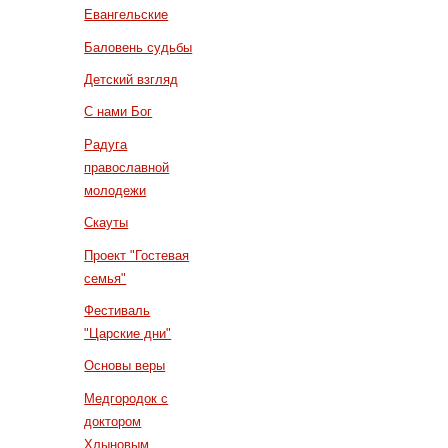
Евангельские
Баловень судьбы
Детский взгляд
С нами Бог
Радуга
православной
молодежи
Скауты
Проект "Гостевая
семья"
Фестиваль
"Царские дни"
Основы веры
Медгородок с
доктором
Хлыновым