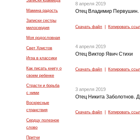
Записки краеведа
8 апреля 2019
Мамина радость
Отец Владимир Первушин.
Записки сестры
Скачать файл
|
Копировать ссы
милосердия
Моя родословная
4 апреля 2019
Свет Христов
Отец Виктор Явич Стихи
Игра в классики
Как писать книгу о
Скачать файл
|
Копировать ссы
своем ребенке
Страсти и борьба
3 апреля 2019
с ними
Отец Никита Заболотнов. Д
Воскресные
странствия
Скачать файл
|
Копировать ссы
Сердцу полезное
слово
Притчи