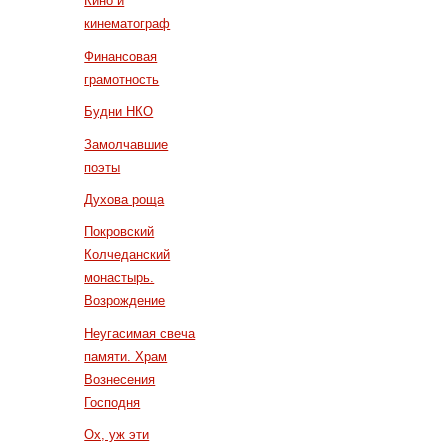
Кино и
кинематограф
Финансовая
грамотность
Будни НКО
Замолчавшие
поэты
Духова роща
Покровский
Колчеданский
монастырь.
Возрождение
Неугасимая свеча
памяти. Храм
Вознесения
Господня
Ох, уж эти