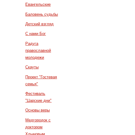
Евангельские
Баловень судьбы
Детский взгляд
С нами Бог
Радуга
православной
молодежи
Скауты
Проект "Гостевая
семья"
Фестиваль
"Царские дни"
Основы веры
Медгородок с
доктором
Хлыновым