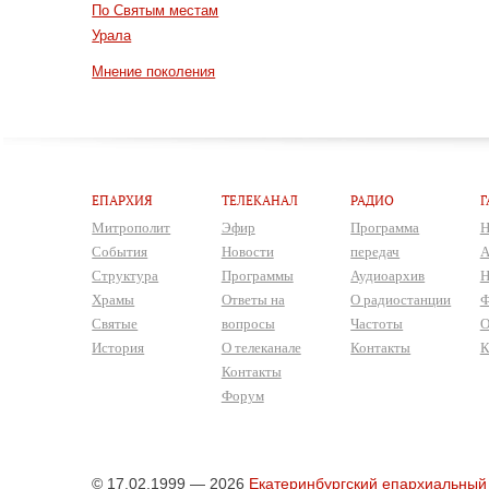
По Святым местам
Урала
Мнение поколения
ЕПАРХИЯ
ТЕЛЕКАНАЛ
РАДИО
Г
Митрополит
Эфир
Программа
Н
События
Новости
передач
А
Структура
Программы
Аудиоархив
Н
Храмы
Ответы на
О радиостанции
Ф
Святые
вопросы
Частоты
О
История
О телеканале
Контакты
К
Контакты
Форум
© 17.02.1999 — 2026
Екатеринбургский епархиальный