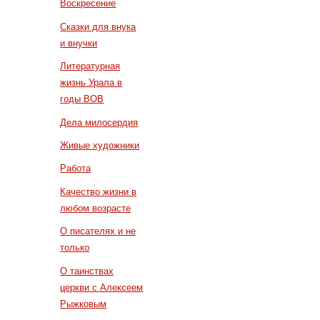
Воскресение
Сказки для внука
и внучки
Литературная
жизнь Урала в
годы ВОВ
Дела милосердия
Живые художники
Работа
Качество жизни в
любом возрасте
О писателях и не
только
О таинствах
церкви с Алексеем
Рыжковым