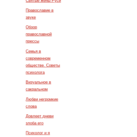
Святые жены Руси
Православие в
звуке
Обзор
православной
прессы
Семья в
современном
обществе. Советы
психолога
Визуальное в
сакральном
Любви негромкие
слова
Довлеет дневи
злоба его
Психолог и я