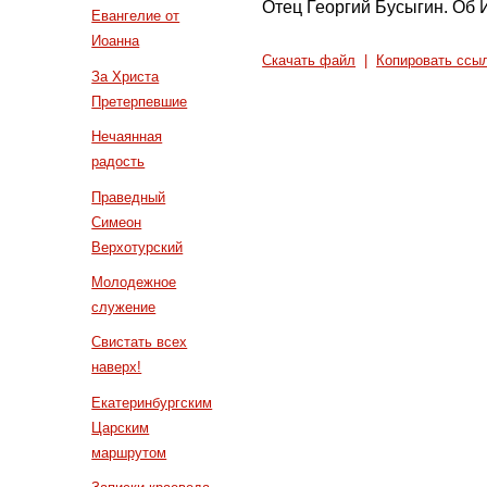
Отец Георгий Бусыгин. Об
Евангелие от
Иоанна
Скачать файл
|
Копировать ссы
За Христа
Претерпевшие
Нечаянная
радость
Праведный
Симеон
Верхотурский
Молодежное
служение
Свистать всех
наверх!
Екатеринбургским
Царским
маршрутом