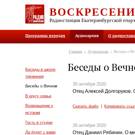
ВОСКРЕСЕН
Радиостанция Екатеринбургской епар
Программа передач
Аудиоархив
О радиостан
Главная
→
Аудиоархив
→ Беседы о В
Беседы о Веч
Беседы в школе
трезвения
30 октября 2020
Беседы о Вечном
Отец Алексей Долгоруков. 
В кругу семьи
Возвращение к
Скачать файл
|
Копировать ссы
истокам
Гость в студии
26 октября 2020
Отец Даниил Рябинин. О м
Да будет с вами