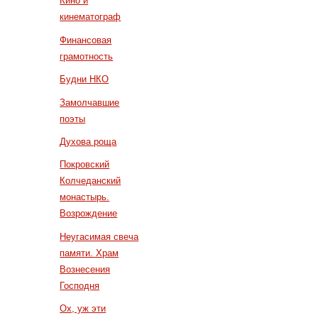
Кино и
кинематограф
Финансовая
грамотность
Будни НКО
Замолчавшие
поэты
Духова роща
Покровский
Колчеданский
монастырь.
Возрождение
Неугасимая свеча
памяти. Храм
Вознесения
Господня
Ох, уж эти