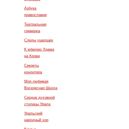
Азбука
православия
Театральная
гримерка
Следы ушедших
К юбилею Храма
на Крови
Секреты
кондитера
Моя любимая
Воскресная Школа
Сердце духовной
столицы Урала
Уральский
народный хор