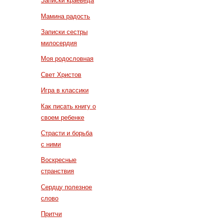
Записки краеведа
Мамина радость
Записки сестры
милосердия
Моя родословная
Свет Христов
Игра в классики
Как писать книгу о
своем ребенке
Страсти и борьба
с ними
Воскресные
странствия
Сердцу полезное
слово
Притчи