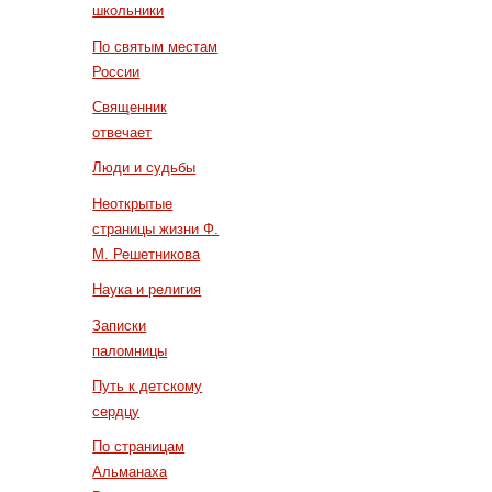
школьники
По святым местам
России
Священник
отвечает
Люди и судьбы
Неоткрытые
страницы жизни Ф.
М. Решетникова
Наука и религия
Записки
паломницы
Путь к детскому
сердцу
По страницам
Альманаха