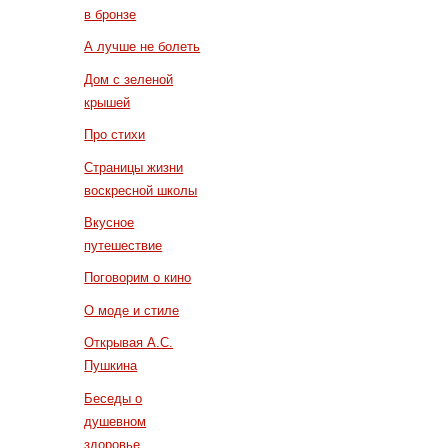
в бронзе
А лучше не болеть
Дом с зеленой
крышей
Про стихи
Страницы жизни
воскресной школы
Вкусное
путешествие
Поговорим о кино
О моде и стиле
Открывая А.С.
Пушкина
Беседы о
душевном
здоровье