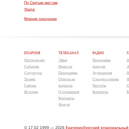
По Святым местам
Урала
Мнение поколения
ЕПАРХИЯ
ТЕЛЕКАНАЛ
РАДИО
Г
Митрополит
Эфир
Программа
Н
События
Новости
передач
А
Структура
Программы
Аудиоархив
Н
Храмы
Ответы на
О радиостанции
Ф
Святые
вопросы
Частоты
О
История
О телеканале
Контакты
К
Контакты
Форум
© 17.02.1999 — 2026
Екатеринбургский епархиальный