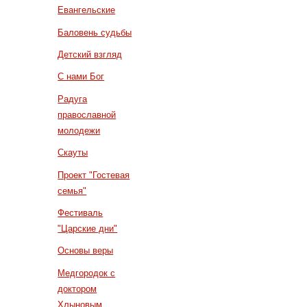
Евангельские
Баловень судьбы
Детский взгляд
С нами Бог
Радуга
православной
молодежи
Скауты
Проект "Гостевая
семья"
Фестиваль
"Царские дни"
Основы веры
Медгородок с
доктором
Хлыновым