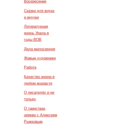
Воскресение
Сказки для внука
и внучки
Литературная
жизнь Урала в
годы ВОВ
Дела милосердия
Живые художники
Работа
Качество жизни в
любом возрасте
О писателях и не
только
О таинствах
церкви с Алексеем
Рыжковым