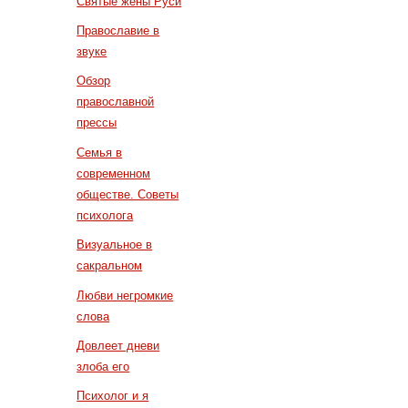
Святые жены Руси
Православие в
звуке
Обзор
православной
прессы
Семья в
современном
обществе. Советы
психолога
Визуальное в
сакральном
Любви негромкие
слова
Довлеет дневи
злоба его
Психолог и я