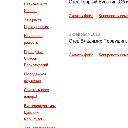
Отец Георгий Бусыгин. Об 
Евангелие от
Иоанна
Скачать файл
|
Копировать ссы
За Христа
Претерпевшие
3 февраля 2020
Нечаянная
Отец Владимир Первушин. 
радость
Праведный
Скачать файл
|
Копировать ссы
Симеон
Верхотурский
Молодежное
служение
Свистать всех
наверх!
Екатеринбургским
Царским
маршрутом