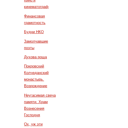
Кино и
кинематограф
Финансовая
грамотность
Будни НКО
Замолчавшие
поэты
Духова роща
Покровский
Колчеданский
монастырь.
Возрождение
Неугасимая свеча
памяти. Храм
Вознесения
Господня
Ох, уж эти