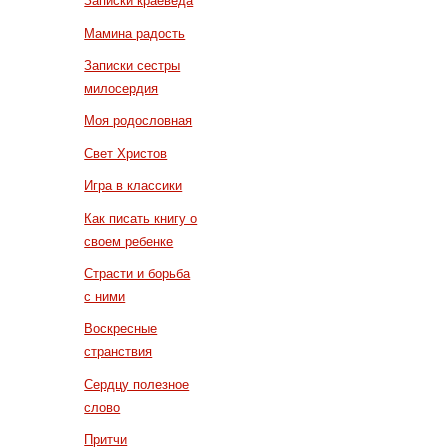
Записки краеведа
Мамина радость
Записки сестры
милосердия
Моя родословная
Свет Христов
Игра в классики
Как писать книгу о
своем ребенке
Страсти и борьба
с ними
Воскресные
странствия
Сердцу полезное
слово
Притчи