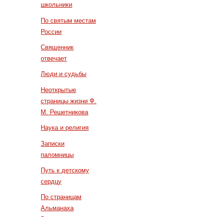
школьники
По святым местам
России
Священник
отвечает
Люди и судьбы
Неоткрытые
страницы жизни Ф.
М. Решетникова
Наука и религия
Записки
паломницы
Путь к детскому
сердцу
По страницам
Альманаха