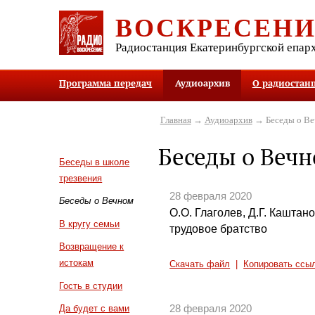
ВОСКРЕСЕН
Радиостанция Екатеринбургской епар
Программа передач
Аудиоархив
О радиостан
Главная
→
Аудиоархив
→ Беседы о В
Беседы о Веч
Беседы в школе
трезвения
28 февраля 2020
Беседы о Вечном
О.О. Глаголев, Д.Г. Каштан
В кругу семьи
трудовое братство
Возвращение к
истокам
Скачать файл
|
Копировать ссы
Гость в студии
28 февраля 2020
Да будет с вами