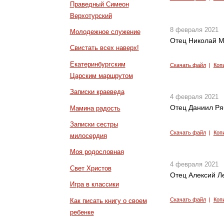
Праведный Симеон
Верхотурский
8 февраля 2021
Молодежное служение
Отец Николай М
Свистать всех наверх!
Екатеринбургским
Скачать файл
|
Коп
Царским маршрутом
Записки краеведа
4 февраля 2021
Отец Даниил Ря
Мамина радость
Записки сестры
Скачать файл
|
Коп
милосердия
Моя родословная
4 февраля 2021
Свет Христов
Отец Алексий Л
Игра в классики
Скачать файл
|
Коп
Как писать книгу о своем
ребенке