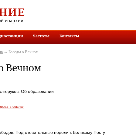
НИЕ
ой епархии
диостанции
Частоты
Контакты
ив
→ Беседы о Вечном
о Вечном
олгоруков. Об образовании
ировать ссылку
ебедев. Подготовительные недели к Великому Посту