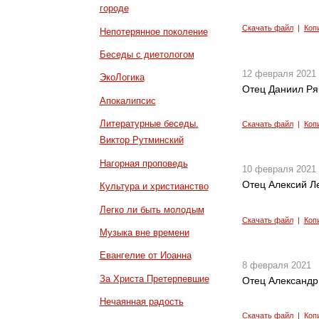
городе
Скачать файл
|
Коп
Непотерянное поколение
Беседы с диетологом
12 февраля 2021
ЭкоЛогика
Отец Даниил Ря
Апокалипсис
Литературные беседы.
Скачать файл
|
Коп
Виктор Рутминский
Нагорная проповедь
10 февраля 2021
Отец Алексий Л
Культура и христианство
Легко ли быть молодым
Скачать файл
|
Коп
Музыка вне времени
Евангелие от Иоанна
8 февраля 2021
За Христа Претерпевшие
Отец Александр
Нечаянная радость
Скачать файл
|
Коп