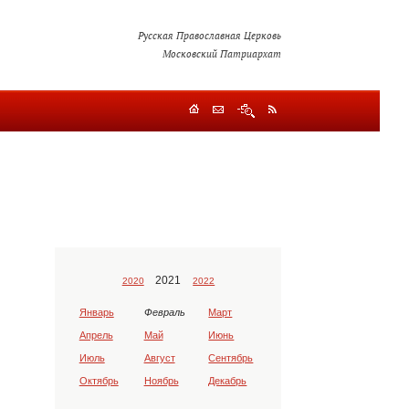
Русская Православная Церковь
Московский Патриархат
2021
2020
2022
Январь
Февраль
Март
Апрель
Май
Июнь
Июль
Август
Сентябрь
Октябрь
Ноябрь
Декабрь