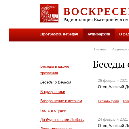
ВОСКРЕСЕ
Радиостанция Екатеринбургск
Программа передач
Аудиоархив
О ра
Главная
→
Аудиоарх
Беседы 
Беседы в школе
трезвения
26 февраля 2021
Беседы о Вечном
Отец Алексий Д
В кругу семьи
Возвращение к истокам
Скачать файл
|
Коп
Гость в студии
24 февраля 2021
Да будет с вами Любовь
Отец Алексий Л
Дела милосердия