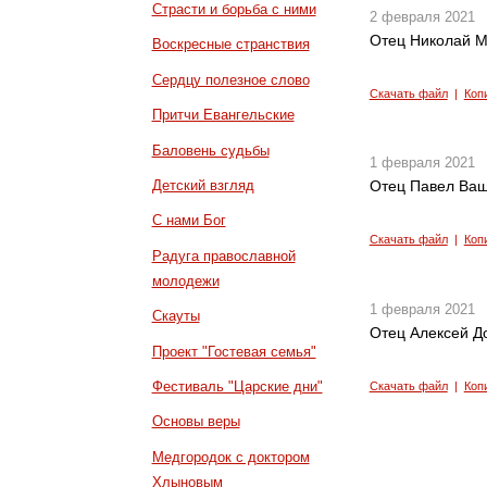
Страсти и борьба с ними
2 февраля 2021
Отец Николай М
Воскресные странствия
Сердцу полезное слово
Скачать файл
|
Коп
Притчи Евангельские
Баловень судьбы
1 февраля 2021
Детский взгляд
Отец Павел Ваще
С нами Бог
Скачать файл
|
Коп
Радуга православной
молодежи
1 февраля 2021
Скауты
Отец Алексей До
Проект "Гостевая семья"
Фестиваль "Царские дни"
Скачать файл
|
Коп
Основы веры
Медгородок с доктором
Хлыновым