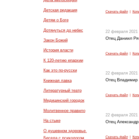
Детская редакция
Скачать файл
|
Коп
Детям о Боге
Дотянуться до небес
22 февраля 2021
Отец Даниил Ря
Закон Божий
История власти
Скачать файл
|
Коп
К 120-летию епархии
Как это по-русски
22 февраля 2021
Отец Владимир 
Книжная лавка
Литературный театр
Скачать файл
|
Коп
Медицинский городок
Молитвенное правило
22 февраля 2021
На стыке
Отец Александр
О душевном здоровье.
Скачать файл
|
Коп
Беседа с психологом