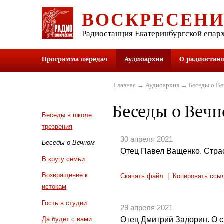
ВОСКРЕСЕН
Радиостанция Екатеринбургской епар
Программа передач
Аудиоархив
О радиостан
Главная
→
Аудиоархив
→ Беседы о В
Беседы о Веч
Беседы в школе
трезвения
30 апреля 2021
Беседы о Вечном
Отец Павел Ващенко. Стра
В кругу семьи
Возвращение к
Скачать файл
|
Копировать ссы
истокам
Гость в студии
29 апреля 2021
Отец Дмитрий Задорин. О с
Да будет с вами