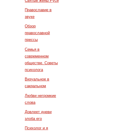
Святые жены Руси
Православие в
звуке
Обзор
православной
прессы
Семья в
современном
обществе. Советы
психолога
Визуальное в
сакральном
Любви негромкие
слова
Довлеет дневи
злоба его
Психолог и я