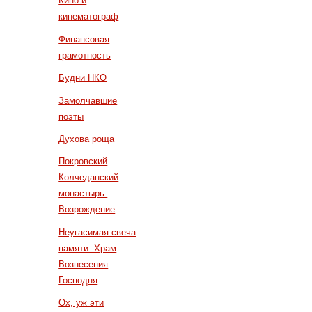
Кино и
кинематограф
Финансовая
грамотность
Будни НКО
Замолчавшие
поэты
Духова роща
Покровский
Колчеданский
монастырь.
Возрождение
Неугасимая свеча
памяти. Храм
Вознесения
Господня
Ох, уж эти