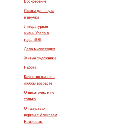
Воскресение
Сказки для внука
и внучки
Литературная
жизнь Урала в
годы ВОВ
Дела милосердия
Живые художники
Работа
Качество жизни в
любом возрасте
О писателях и не
только
О таинствах
церкви с Алексеем
Рыжковым