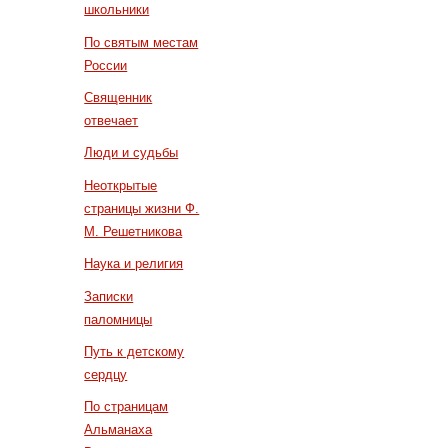
школьники
По святым местам
России
Священник
отвечает
Люди и судьбы
Неоткрытые
страницы жизни Ф.
М. Решетникова
Наука и религия
Записки
паломницы
Путь к детскому
сердцу
По страницам
Альманаха