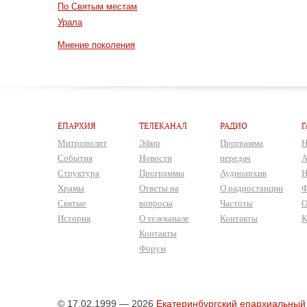
По Святым местам
Урала
Мнение поколения
ЕПАРХИЯ
ТЕЛЕКАНАЛ
РАДИО
Г
Митрополит
Эфир
Программа
Н
События
Новости
передач
А
Структура
Программы
Аудиоархив
Н
Храмы
Ответы на
О радиостанции
Ф
Святые
вопросы
Частоты
О
История
О телеканале
Контакты
К
Контакты
Форум
© 17.02.1999 — 2026
Екатеринбургский епархиальный