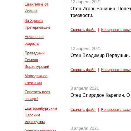
12 апреля 2021
Евангелие от
Отец Игорь Бачинин. Попеч
Иоанна
трезвости.
За Христа
Претерпевшие
Скачать файл
|
Копировать ссы
Нечаянная
радость
12 апреля 2021
Праведный
Отец Владимир Первушин. 
Симеон
Верхотурский
Скачать файл
|
Копировать ссы
Молодежное
служение
8 апреля 2021
Свистать всех
Отец Спиридон Карепин. О
наверх!
Екатеринбургским
Скачать файл
|
Копировать ссы
Царским
маршрутом
8 апреля 2021