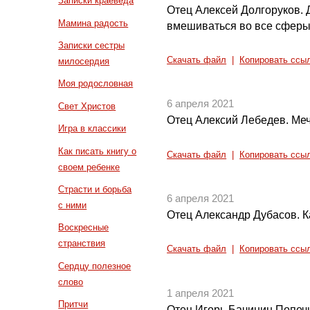
Записки краеведа
Отец Алексей Долгоруков. 
Мамина радость
вмешиваться во все сферы
Записки сестры
Скачать файл
|
Копировать ссы
милосердия
Моя родословная
6 апреля 2021
Свет Христов
Отец Алексий Лебедев. Меч
Игра в классики
Как писать книгу о
Скачать файл
|
Копировать ссы
своем ребенке
Страсти и борьба
6 апреля 2021
с ними
Отец Александр Дубасов. 
Воскресные
странствия
Скачать файл
|
Копировать ссы
Сердцу полезное
слово
1 апреля 2021
Притчи
Отец Игорь Бачинин Попеч