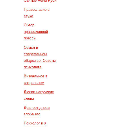
Святые жены Руси
Православие в
звуке
Обзор
православной
прессы
Семья в
современном
обществе. Советы
психолога
Визуальное в
сакральном
Любви негромкие
слова
Довлеет дневи
злоба его
Психолог и я