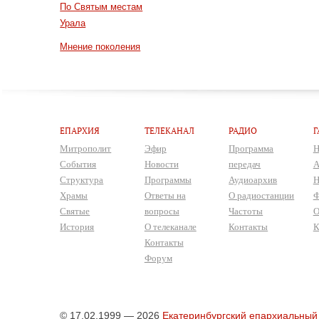
По Святым местам
Урала
Мнение поколения
ЕПАРХИЯ
ТЕЛЕКАНАЛ
РАДИО
Г
Митрополит
Эфир
Программа
Н
События
Новости
передач
А
Структура
Программы
Аудиоархив
Н
Храмы
Ответы на
О радиостанции
Ф
Святые
вопросы
Частоты
О
История
О телеканале
Контакты
К
Контакты
Форум
© 17.02.1999 — 2026
Екатеринбургский епархиальный