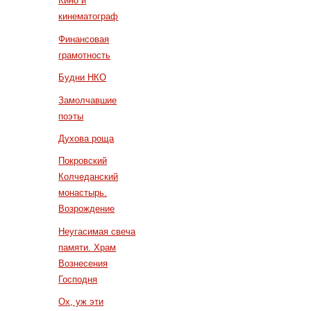
Кино и
кинематограф
Финансовая
грамотность
Будни НКО
Замолчавшие
поэты
Духова роща
Покровский
Колчеданский
монастырь.
Возрождение
Неугасимая свеча
памяти. Храм
Вознесения
Господня
Ох, уж эти