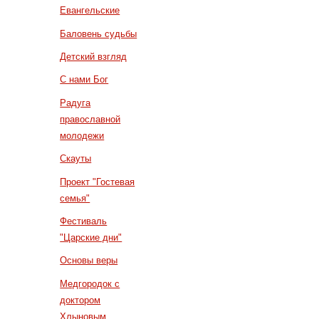
Евангельские
Баловень судьбы
Детский взгляд
С нами Бог
Радуга
православной
молодежи
Скауты
Проект "Гостевая
семья"
Фестиваль
"Царские дни"
Основы веры
Медгородок с
доктором
Хлыновым