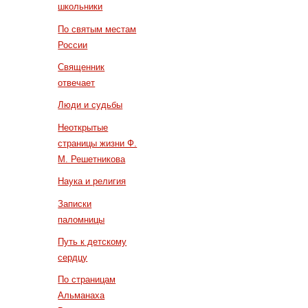
школьники
По святым местам
России
Священник
отвечает
Люди и судьбы
Неоткрытые
страницы жизни Ф.
М. Решетникова
Наука и религия
Записки
паломницы
Путь к детскому
сердцу
По страницам
Альманаха