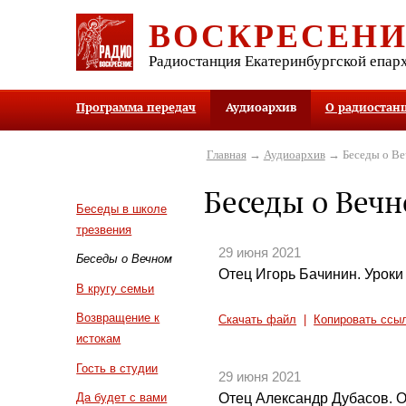
ВОСКРЕСЕН
Радиостанция Екатеринбургской епар
Программа передач
Аудиоархив
О радиостан
Главная
→
Аудиоархив
→ Беседы о В
Беседы о Веч
Беседы в школе
трезвения
29 июня 2021
Беседы о Вечном
Отец Игорь Бачинин. Уроки 
В кругу семьи
Возвращение к
Скачать файл
|
Копировать ссы
истокам
Гость в студии
29 июня 2021
Отец Александр Дубасов. О
Да будет с вами