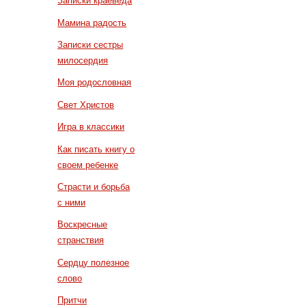
Записки краеведа
Мамина радость
Записки сестры
милосердия
Моя родословная
Свет Христов
Игра в классики
Как писать книгу о
своем ребенке
Страсти и борьба
с ними
Воскресные
странствия
Сердцу полезное
слово
Притчи