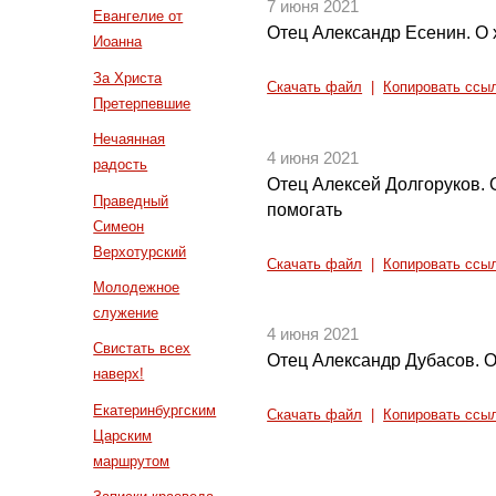
7 июня 2021
Евангелие от
Отец Александр Есенин. О 
Иоанна
За Христа
Скачать файл
|
Копировать ссы
Претерпевшие
Нечаянная
4 июня 2021
радость
Отец Алексей Долгоруков.
Праведный
помогать
Симеон
Верхотурский
Скачать файл
|
Копировать ссы
Молодежное
служение
4 июня 2021
Свистать всех
Отец Александр Дубасов. 
наверх!
Екатеринбургским
Скачать файл
|
Копировать ссы
Царским
маршрутом