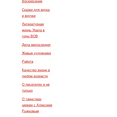
Воскресение
Сказки для внука
и внучки
Литературная
жизнь Урала в
годы ВОВ
Дела милосердия
Живые художники
Работа
Качество жизни в
любом возрасте
О писателях и не
только
О таинствах
церкви с Алексеем
Рыжковым