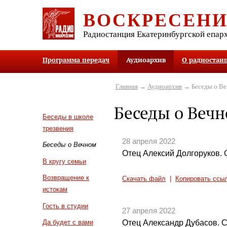
ВОСКРЕСЕН
Радиостанция Екатеринбургской епар
Программа передач
Аудиоархив
О радиостан
Главная
→
Аудиоархив
→ Беседы о В
Беседы о Веч
Беседы в школе
трезвения
28 апреля 2022
Беседы о Вечном
Отец Алексий Долгоруков. 
В кругу семьи
Возвращение к
Скачать файл
|
Копировать ссы
истокам
Гость в студии
27 апреля 2022
Отец Александр Дубасов. 
Да будет с вами