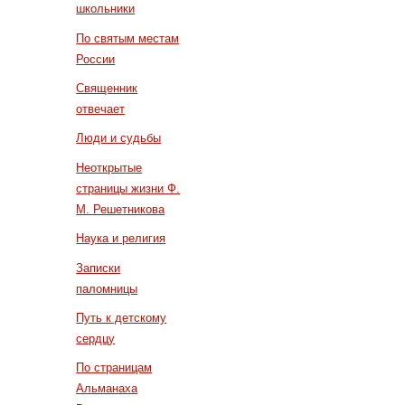
школьники
По святым местам
России
Священник
отвечает
Люди и судьбы
Неоткрытые
страницы жизни Ф.
М. Решетникова
Наука и религия
Записки
паломницы
Путь к детскому
сердцу
По страницам
Альманаха