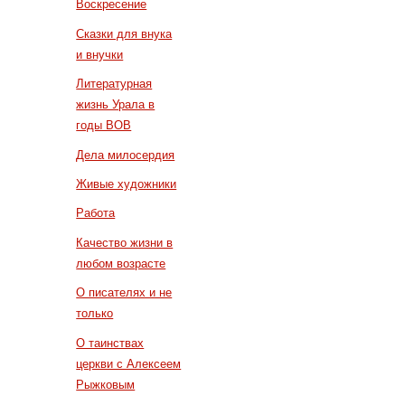
Воскресение
Сказки для внука
и внучки
Литературная
жизнь Урала в
годы ВОВ
Дела милосердия
Живые художники
Работа
Качество жизни в
любом возрасте
О писателях и не
только
О таинствах
церкви с Алексеем
Рыжковым