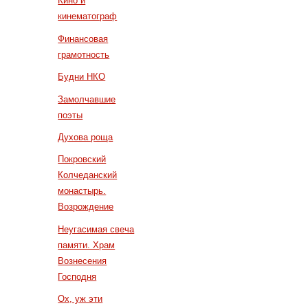
Кино и
кинематограф
Финансовая
грамотность
Будни НКО
Замолчавшие
поэты
Духова роща
Покровский
Колчеданский
монастырь.
Возрождение
Неугасимая свеча
памяти. Храм
Вознесения
Господня
Ох, уж эти