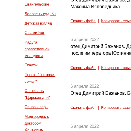
Евангельские
Максима Исповедника
Баловень судьбы
Скачать файл
|
Копировать ссы
Детский взгляд
С нами Бог
6 апреля 2022
Радуга
отец Димитрий Бажанов. Д
православной
после императора Юстини
молодежи
Скауты
Скачать файл
|
Копировать ссы
Проект "Гостевая
семья"
6 апреля 2022
Фестиваль
Отец Димитрий Бажанов. Б
"Царские дни"
Основы веры
Скачать файл
|
Копировать ссы
Медгородок с
доктором
6 апреля 2022
Хлыновым