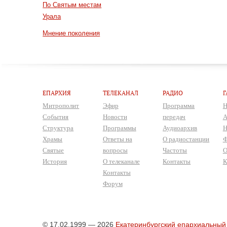
По Святым местам
Урала
Мнение поколения
ЕПАРХИЯ
ТЕЛЕКАНАЛ
РАДИО
Г
Митрополит
Эфир
Программа
Н
События
Новости
передач
А
Структура
Программы
Аудиоархив
Н
Храмы
Ответы на
О радиостанции
Ф
Святые
вопросы
Частоты
О
История
О телеканале
Контакты
К
Контакты
Форум
© 17.02.1999 — 2026
Екатеринбургский епархиальный