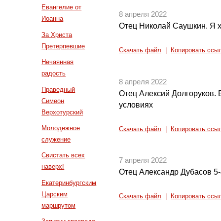
Евангелие от
8 апреля 2022
Иоанна
Отец Николай Саушкин. Я х
За Христа
Претерпевшие
Скачать файл
|
Копировать ссы
Нечаянная
радость
8 апреля 2022
Праведный
Отец Алексий Долгоруков.
Симеон
условиях
Верхотурский
Молодежное
Скачать файл
|
Копировать ссы
служение
Свистать всех
7 апреля 2022
наверх!
Отец Александр Дубасов 5-
Екатеринбургским
Царским
Скачать файл
|
Копировать ссы
маршрутом