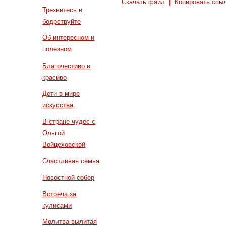
Скачать файл
|
Копировать ссы
Трезвитесь и
бодрствуйте
Об интересном и
полезном
Благочестиво и
красиво
Дети в мире
искусства
В стране чудес с
Ольгой
Войцеховской
Счастливая семья
Новостной собор
Встреча за
кулисами
Молитва вылитая