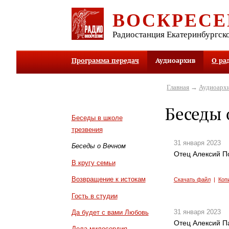
ВОСКРЕСЕ
Радиостанция Екатеринбургск
Программа передач
Аудиоархив
О ра
Главная
→
Аудиоарх
Беседы 
Беседы в школе
трезвения
31 января 2023
Беседы о Вечном
Отец Алексий П
В кругу семьи
Возвращение к истокам
Скачать файл
|
Коп
Гость в студии
31 января 2023
Да будет с вами Любовь
Отец Алексий П
Дела милосердия