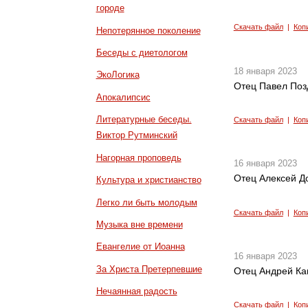
городе
Скачать файл
|
Коп
Непотерянное поколение
Беседы с диетологом
18 января 2023
ЭкоЛогика
Отец Павел Поз
Апокалипсис
Литературные беседы.
Скачать файл
|
Коп
Виктор Рутминский
Нагорная проповедь
16 января 2023
Отец Алексей До
Культура и христианство
Легко ли быть молодым
Скачать файл
|
Коп
Музыка вне времени
Евангелие от Иоанна
16 января 2023
За Христа Претерпевшие
Отец Андрей Кан
Нечаянная радость
Скачать файл
|
Коп