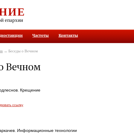
НИЕ
ой епархии
диостанции
Частоты
Контакты
ив
→ Беседы о Вечном
о Вечном
одлеснов. Крещение
ировать ссылку
аркачев. Информационные технологии