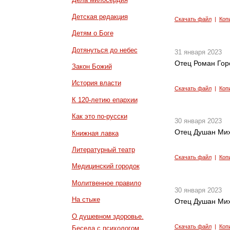
Детская редакция
Скачать файл
|
Коп
Детям о Боге
Дотянуться до небес
31 января 2023
Отец Роман Гор
Закон Божий
История власти
Скачать файл
|
Коп
К 120-летию епархии
Как это по-русски
30 января 2023
Отец Душан Мих
Книжная лавка
Литературный театр
Скачать файл
|
Коп
Медицинский городок
Молитвенное правило
30 января 2023
На стыке
Отец Душан Мих
О душевном здоровье.
Скачать файл
|
Коп
Беседа с психологом