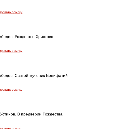
ировать ссылку
ебедев. Рождество Христово
ировать ссылку
ебедев. Святой мученик Вонифатий
ировать ссылку
Устинов. В предверии Рождества
ировать ссылку