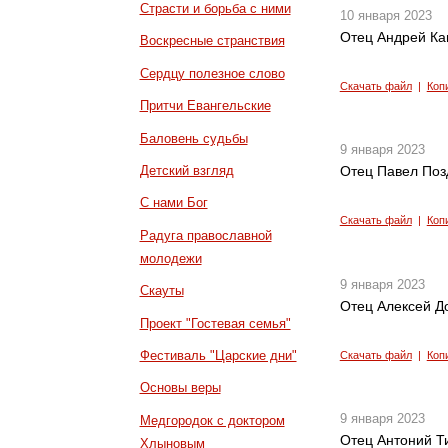
Страсти и борьба с ними
10 января 2023
Отец Андрей Ка
Воскресные странствия
Сердцу полезное слово
Скачать файл
|
Коп
Притчи Евангельские
Баловень судьбы
9 января 2023
Детский взгляд
Отец Павел Позд
С нами Бог
Скачать файл
|
Коп
Радуга православной
молодежи
9 января 2023
Скауты
Отец Алексей До
Проект "Гостевая семья"
Фестиваль "Царские дни"
Скачать файл
|
Коп
Основы веры
9 января 2023
Медгородок с доктором
Отец Антоний Ти
Хлыновым