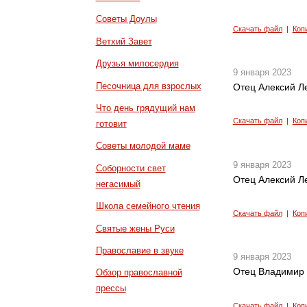
Советы Доулы
Скачать файл
|
Коп
Ветхий Завет
Друзья милосердия
9 января 2023
Песочница для взрослых
Отец Алексий Л
Что день грядущий нам
Скачать файл
|
Коп
готовит
Советы молодой маме
9 января 2023
Соборности свет
Отец Алексий Л
негасимый
Школа семейного чтения
Скачать файл
|
Коп
Святые жены Руси
Православие в звуке
9 января 2023
Отец Владимир 
Обзор православной
прессы
Скачать файл
|
Коп