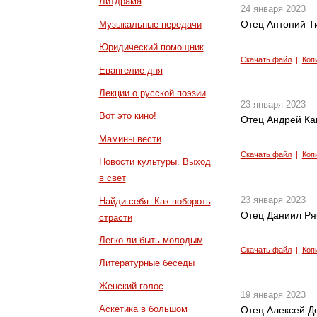
Литдрама
24 января 2023
Отец Антоний Ти
Музыкальные передачи
Юридический помощник
Скачать файл
|
Коп
Евангелие дня
Лекции о русской поэзии
23 января 2023
Вот это кино!
Отец Андрей Кан
Мамины вести
Скачать файл
|
Коп
Новости культуры. Выход
в свет
23 января 2023
Найди себя. Как побороть
Отец Даниил Ряб
страсти
Легко ли быть молодым
Скачать файл
|
Коп
Литературные беседы
Женский голос
19 января 2023
Аскетика в большом
Отец Алексей До