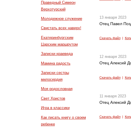
Праведный Симеон
Верхотурский
13 января 2023
Молодежное служение
Отец Павел Поз
Свистать всех наверх!
Екатеринбургским
Скачать файл
|
Коп
Царским маршрутом
Записки краеведа
12 января 2023
Отец Алексий До
Мамина радость
Записки сестры
Скачать файл
|
Коп
милосердия
Моя родословная
11 января 2023
Свет Христов
Отец Алексий Д
Игра в классики
Скачать файл
|
Коп
Как писать книгу о своем
ребенке