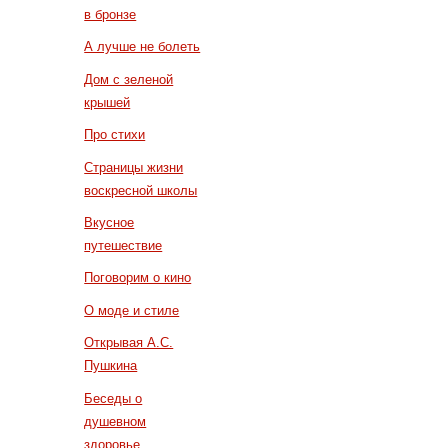
в бронзе
А лучше не болеть
Дом с зеленой
крышей
Про стихи
Страницы жизни
воскресной школы
Вкусное
путешествие
Поговорим о кино
О моде и стиле
Открывая А.С.
Пушкина
Беседы о
душевном
здоровье