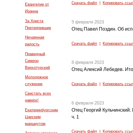
Скачать файл
|
Копировать ссы
Евангелие от
Иоанна
За Христа
9 февраля 2023
Претерпевшие
Отец Павел Поздин. Об исп
Нечаянная
Скачать файл
|
Копировать ссы
радость
Праведный
Симеон
8 февраля 2023
Верхотурский
Отец Алексий Лебедев. Ито
Молодежное
служение
Скачать файл
|
Копировать ссы
Свистать всех
наверх!
6 февраля 2023
Отец Георгий Кульчинский.
Екатеринбургским
ч. 1
Царским
маршрутом
Скачать файл
|
Копировать ссы