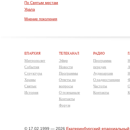
По Святым местам
Урала
Мнение поколения
ЕПАРХИЯ
ТЕЛЕКАНАЛ
РАДИО
Г
Митрополит
Эфир
Программа
Н
События
Новости
передач
А
Структура
Программы
Аудиоархив
Н
Храмы
Ответы на
О радиостанции
Ф
Святые
вопросы
Частоты
О
История
О телеканале
Контакты
К
Контакты
Форум
© 17.02.1999 — 2026
Екатеринбургский епархиальный