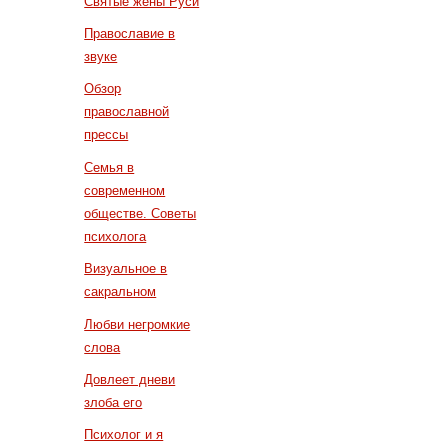
Святые жены Руси
Православие в
звуке
Обзор
православной
прессы
Семья в
современном
обществе. Советы
психолога
Визуальное в
сакральном
Любви негромкие
слова
Довлеет дневи
злоба его
Психолог и я