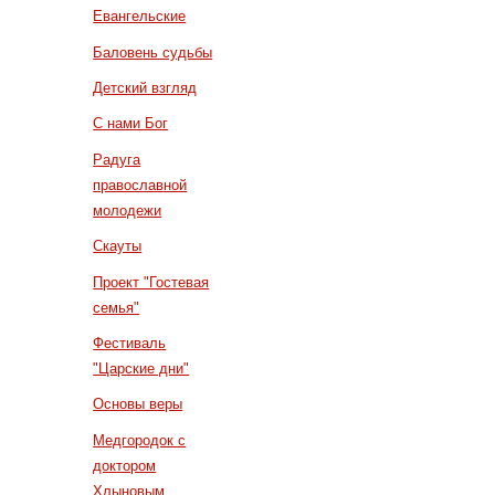
Евангельские
Баловень судьбы
Детский взгляд
С нами Бог
Радуга
православной
молодежи
Скауты
Проект "Гостевая
семья"
Фестиваль
"Царские дни"
Основы веры
Медгородок с
доктором
Хлыновым