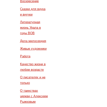
Воскресение
Сказки для внука
и внучки
Литературная
жизнь Урала в
годы ВОВ
Дела милосердия
Живые художники
Работа
Качество жизни в
любом возрасте
О писателях и не
только
О таинствах
церкви с Алексеем
Рыжковым