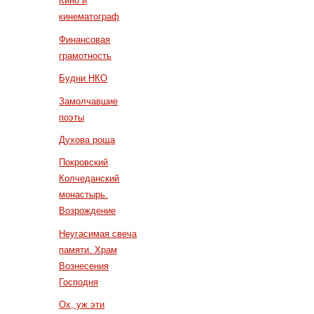
Кино и
кинематограф
Финансовая
грамотность
Будни НКО
Замолчавшие
поэты
Духова роща
Покровский
Колчеданский
монастырь.
Возрождение
Неугасимая свеча
памяти. Храм
Вознесения
Господня
Ох, уж эти