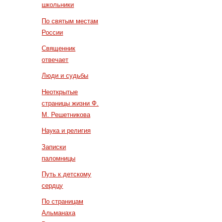
школьники
По святым местам
России
Священник
отвечает
Люди и судьбы
Неоткрытые
страницы жизни Ф.
М. Решетникова
Наука и религия
Записки
паломницы
Путь к детскому
сердцу
По страницам
Альманаха