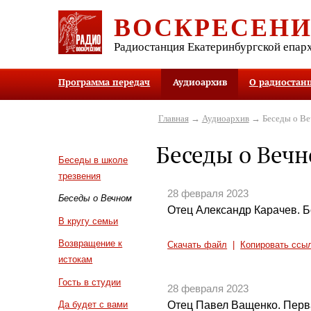
ВОСКРЕСЕН
Радиостанция Екатеринбургской епар
Программа передач
Аудиоархив
О радиостан
Главная
→
Аудиоархив
→ Беседы о В
Беседы о Веч
Беседы в школе
трезвения
28 февраля 2023
Беседы о Вечном
Отец Александр Карачев. Б
В кругу семьи
Возвращение к
Скачать файл
|
Копировать ссы
истокам
Гость в студии
28 февраля 2023
Отец Павел Ващенко. Перв
Да будет с вами