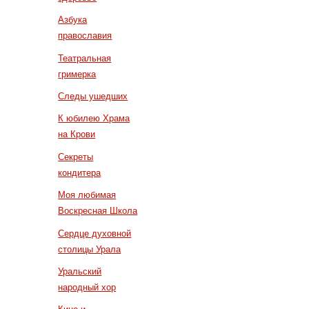
Азбука
православия
Театральная
гримерка
Следы ушедших
К юбилею Храма
на Крови
Секреты
кондитера
Моя любимая
Воскресная Школа
Сердце духовной
столицы Урала
Уральский
народный хор