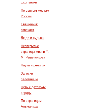
школьники
По святым местам
России
Священник
отвечает
Люди и судьбы
Неоткрытые
страницы жизни Ф.
М. Решетникова
Наука и религия
Записки
паломницы
Путь к детскому
сердцу
По страницам
Альманаха