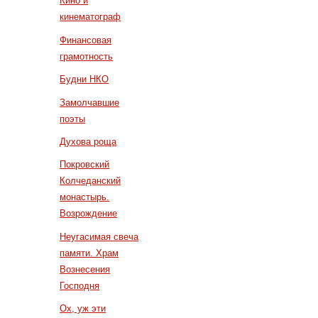
Кино и
кинематограф
Финансовая
грамотность
Будни НКО
Замолчавшие
поэты
Духова роща
Покровский
Колчеданский
монастырь.
Возрождение
Неугасимая свеча
памяти. Храм
Вознесения
Господня
Ох, уж эти