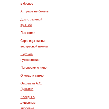
в бронзе
А лучше не болеть
Дом с зеленой
крышей
Про стихи
Страницы жизни
воскресной школы
Вкусное
путешествие
Поговорим о кино
О моде и стиле
Открывая А.С.
Пушкина
Беседы о
душевном
здоровье