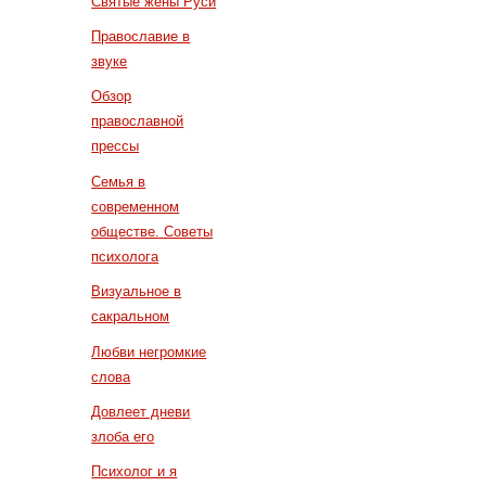
Святые жены Руси
Православие в
звуке
Обзор
православной
прессы
Семья в
современном
обществе. Советы
психолога
Визуальное в
сакральном
Любви негромкие
слова
Довлеет дневи
злоба его
Психолог и я