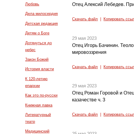
Отец Алексий Лебедев. Пр
Любовь
Дела милосердия
Скачать файл
|
Копировать ссы
Детская редакция
Детям о Боге
29 мая 2023
Дотянуться до
Отец Игорь Бачинин. Теол
небес
мировоззрения
Закон Божий
Скачать файл
|
Копировать ссы
История власти
К 120-летию
епархии
29 мая 2023
Отец Роман Горовой и Отец
Как это по-русски
казачестве ч. 3
Книжная лавка
Литературный
Скачать файл
|
Копировать ссы
театр
Медицинский
25 мая 2023