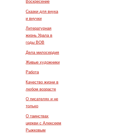
Воскресение
Сказки для внука
и внучки
Литературная
жизнь Урала в
годы ВОВ
Дела милосердия
Живые художники
Работа
Качество жизни в
любом возрасте
О писателях и не
только
О таинствах
церкви с Алексеем
Рыжковым