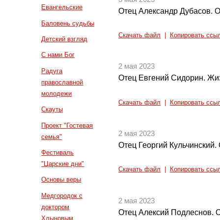
Евангельские
Отец Александр Дубасов. О
Баловень судьбы
Скачать файл
|
Копировать ссы
Детский взгляд
С нами Бог
2 мая 2023
Радуга
Отец Евгений Сидорин. Ж
православной
молодежи
Скачать файл
|
Копировать ссы
Скауты
Проект "Гостевая
2 мая 2023
семья"
Отец Георгий Кульчинский. 
Фестиваль
"Царские дни"
Скачать файл
|
Копировать ссы
Основы веры
Медгородок с
2 мая 2023
доктором
Отец Алексий Подлеснов. О
Хлыновым