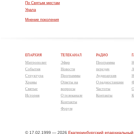
По Святым местам
Урала
Мнение поколения
ЕПАРХИЯ
ТЕЛЕКАНАЛ
РАДИО
Г
Митрополит
Эфир
Программа
Н
События
Новости
передач
А
Структура
Программы
Аудиоархив
Н
Храмы
Ответы на
О радиостанции
Ф
Святые
вопросы
Частоты
О
История
О телеканале
Контакты
К
Контакты
Форум
© 17.02.1999 — 2026
Екатеринбургский епархиальный