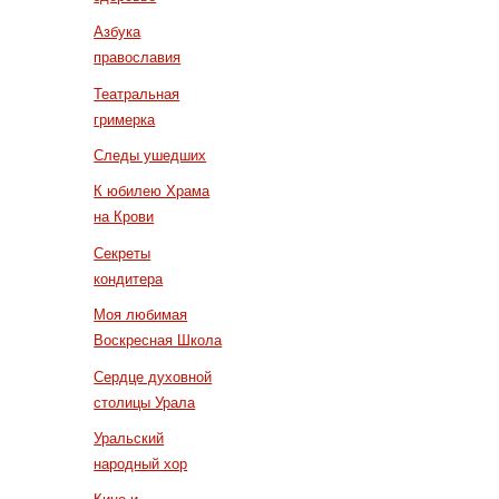
Азбука
православия
Театральная
гримерка
Следы ушедших
К юбилею Храма
на Крови
Секреты
кондитера
Моя любимая
Воскресная Школа
Сердце духовной
столицы Урала
Уральский
народный хор