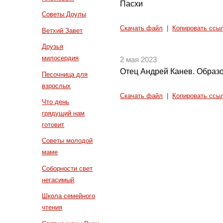
Пасхи
Советы Доулы
Скачать файл
|
Копировать ссы
Ветхий Завет
Друзья
милосердия
2 мая 2023
Отец Андрей Канев. Образо
Песочница для
взрослых
Скачать файл
|
Копировать ссы
Что день
грядущий нам
готовит
Советы молодой
маме
Соборности свет
негасимый
Школа семейного
чтения