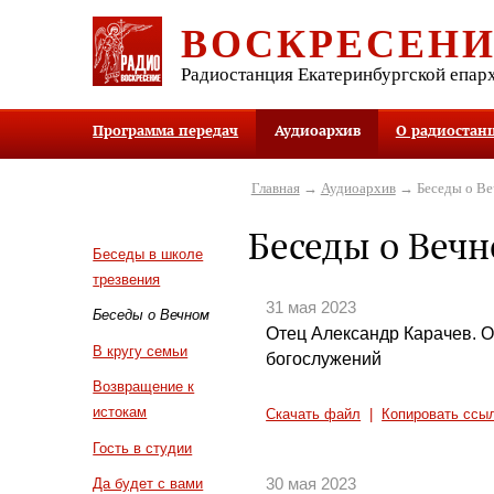
ВОСКРЕСЕН
Радиостанция Екатеринбургской епар
Программа передач
Аудиоархив
О радиостан
Главная
→
Аудиоархив
→ Беседы о В
Беседы о Веч
Беседы в школе
трезвения
31 мая 2023
Беседы о Вечном
Отец Александр Карачев. О
В кругу семьи
богослужений
Возвращение к
истокам
Скачать файл
|
Копировать ссы
Гость в студии
30 мая 2023
Да будет с вами