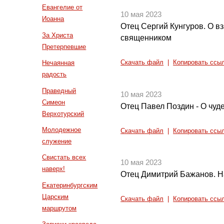
Евангелие от
10 мая 2023
Иоанна
Отец Сергий Кунгуров. О в
За Христа
священником
Претерпевшие
Нечаянная
Скачать файл
|
Копировать ссы
радость
Праведный
10 мая 2023
Симеон
Отец Павел Поздин - О чуде
Верхотурский
Молодежное
Скачать файл
|
Копировать ссы
служение
Свистать всех
10 мая 2023
наверх!
Отец Димитрий Бажанов. Н
Екатеринбургским
Царским
Скачать файл
|
Копировать ссы
маршрутом