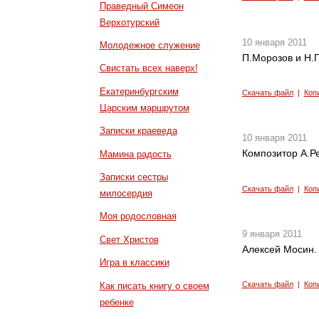
Праведный Симеон
Верхотурский
10 января 2011
Молодежное служение
П.Морозов и Н.
Свистать всех наверх!
Екатеринбургским
Скачать файл
|
Коп
Царским маршрутом
Записки краеведа
10 января 2011
Композитор А.Ре
Мамина радость
Записки сестры
Скачать файл
|
Коп
милосердия
Моя родословная
9 января 2011
Свет Христов
Алексей Мосин.
Игра в классики
Скачать файл
|
Коп
Как писать книгу о своем
ребенке