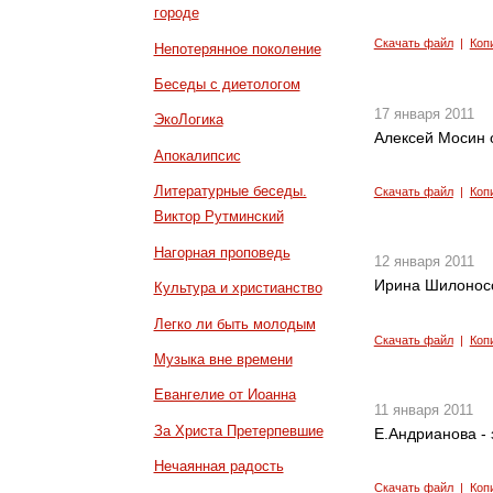
городе
Скачать файл
|
Коп
Непотерянное поколение
Беседы с диетологом
17 января 2011
ЭкоЛогика
Алексей Мосин 
Апокалипсис
Литературные беседы.
Скачать файл
|
Коп
Виктор Рутминский
Нагорная проповедь
12 января 2011
Ирина Шилонос
Культура и христианство
Легко ли быть молодым
Скачать файл
|
Коп
Музыка вне времени
Евангелие от Иоанна
11 января 2011
За Христа Претерпевшие
Е.Андрианова -
Нечаянная радость
Скачать файл
|
Коп