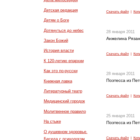
Детская редакция
Скачать файл
|
Коп
Детям о Боге
Дотянуться до небес
28 января 2011
Анжелина Рязан
Закон Божий
История власти
Скачать файл
|
Коп
К 120-летию епархии
Как это по-русски
28 января 2011
Поэтесса из Пет
Книжная лавка
Литературный театр
Скачать файл
|
Коп
Медицинский городок
Молитвенное правило
25 января 2011
На стыке
Поэтесса из Пе
О душевном здоровье.
Скачать файл
|
Коп
Беседа с психологом