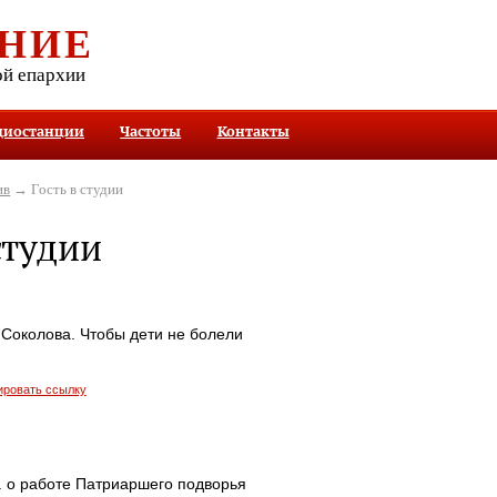
НИЕ
ой епархии
диостанции
Частоты
Контакты
ив
→ Гость в студии
студии
Соколова. Чтобы дети не болели
ировать ссылку
. о работе Патриаршего подворья