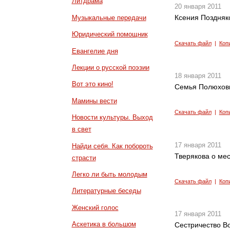
Литдрама
20 января 2011
Ксения Поздняк
Музыкальные передачи
Юридический помощник
Скачать файл
|
Коп
Евангелие дня
Лекции о русской поэзии
18 января 2011
Вот это кино!
Семья Полюхов
Мамины вести
Скачать файл
|
Коп
Новости культуры. Выход
в свет
17 января 2011
Найди себя. Как побороть
Тверякова о ме
страсти
Легко ли быть молодым
Скачать файл
|
Коп
Литературные беседы
Женский голос
17 января 2011
Аскетика в большом
Сестричество В