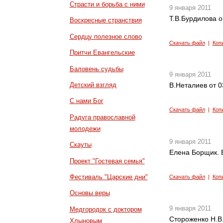
Страсти и борьба с ними
9 января 2011
Т.В.Бурдилова 
Воскресные странствия
Сердцу полезное слово
Скачать файл
|
Коп
Притчи Евангельские
Баловень судьбы
9 января 2011
Детский взгляд
В.Неталиев от 0
С нами Бог
Скачать файл
|
Коп
Радуга православной
молодежи
9 января 2011
Скауты
Елена Борщик. 
Проект "Гостевая семья"
Фестиваль "Царские дни"
Скачать файл
|
Коп
Основы веры
9 января 2011
Медгородок с доктором
Стороженко Н.В
Хлыновым