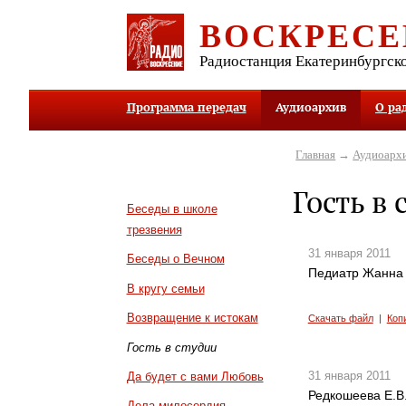
ВОСКРЕСЕ
Радиостанция Екатеринбургск
Программа передач
Аудиоархив
О ра
Главная
→
Аудиоарх
Гость в 
Беседы в школе
трезвения
31 января 2011
Беседы о Вечном
Педиатр Жанна 
В кругу семьи
Возвращение к истокам
Скачать файл
|
Коп
Гость в студии
31 января 2011
Да будет с вами Любовь
Редкошеева Е.В
Дела милосердия