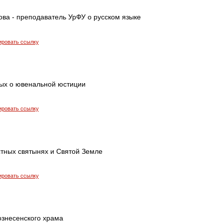
ова - преподаватель УрФУ о русском языке
ировать ссылку
ых о ювенальной юстиции
ировать ссылку
стных святынях и Святой Земле
ировать ссылку
ознесенского храма