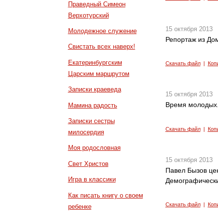
Праведный Симеон
Верхотурский
15 октября 2013
Молодежное служение
Репортаж из До
Свистать всех наверх!
Екатеринбургским
Скачать файл
|
Коп
Царским маршрутом
Записки краеведа
15 октября 2013
Время молодых.
Мамина радость
Записки сестры
Скачать файл
|
Коп
милосердия
Моя родословная
15 октября 2013
Свет Христов
Павел Бызов цен
Игра в классики
Демографическ
Как писать книгу о своем
Скачать файл
|
Коп
ребенке