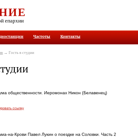
НИЕ
ой епархии
диостанции
Частоты
Контакты
ив
→ Гость в студии
студии
ума общественности. Иеромонах Никон (Белавенец)
ировать ссылку
ма-на-Крови Павел Лукин о поездке на Соловки. Часть 2