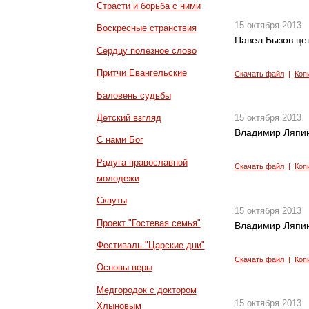
Страсти и борьба с ними
15 октября 2013
Воскресные странствия
Павел Бызов цен
Сердцу полезное слово
Притчи Евангельские
Скачать файл
|
Коп
Баловень судьбы
Детский взгляд
15 октября 2013
Владимир Ляпин
С нами Бог
Радуга православной
Скачать файл
|
Коп
молодежи
Скауты
15 октября 2013
Проект "Гостевая семья"
Владимир Ляпин
Фестиваль "Царские дни"
Скачать файл
|
Коп
Основы веры
Медгородок с доктором
15 октября 2013
Хлыновым