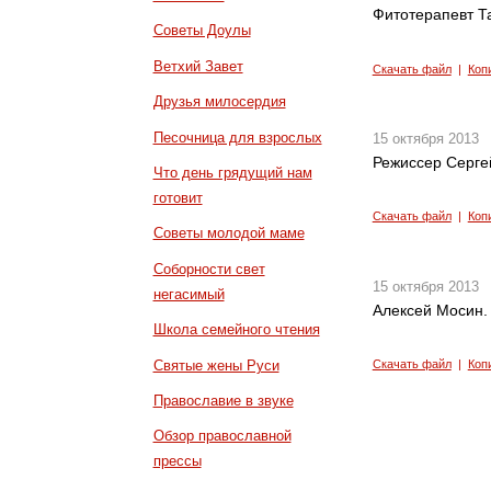
Фитотерапевт Та
Советы Доулы
Ветхий Завет
Скачать файл
|
Коп
Друзья милосердия
Песочница для взрослых
15 октября 2013
Режиссер Серге
Что день грядущий нам
готовит
Скачать файл
|
Коп
Советы молодой маме
Соборности свет
15 октября 2013
негасимый
Алексей Мосин.
Школа семейного чтения
Святые жены Руси
Скачать файл
|
Коп
Православие в звуке
Обзор православной
прессы