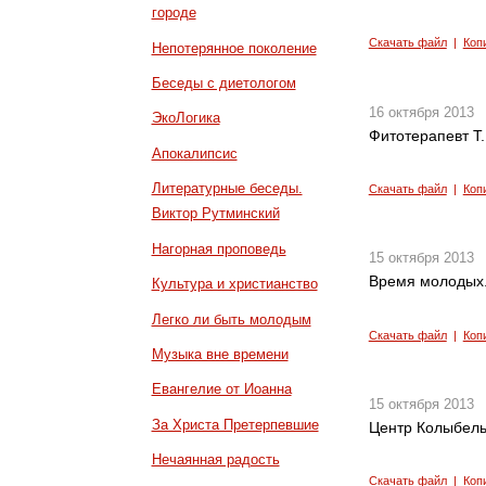
городе
Скачать файл
|
Коп
Непотерянное поколение
Беседы с диетологом
16 октября 2013
ЭкоЛогика
Фитотерапевт Т
Апокалипсис
Литературные беседы.
Скачать файл
|
Коп
Виктор Рутминский
Нагорная проповедь
15 октября 2013
Время молодых.
Культура и христианство
Легко ли быть молодым
Скачать файл
|
Коп
Музыка вне времени
Евангелие от Иоанна
15 октября 2013
За Христа Претерпевшие
Центр Колыбель
Нечаянная радость
Скачать файл
|
Коп