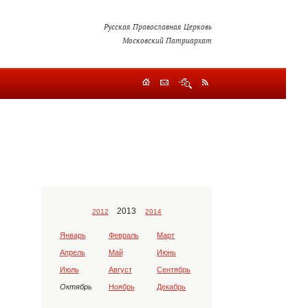
Русская Православная Церковь
Московский Патриархат
2013
2012
2014
Январь
Февраль
Март
Апрель
Май
Июнь
Июль
Август
Сентябрь
Октябрь
Ноябрь
Декабрь