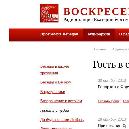
ВОСКРЕСЕ
Радиостанция Екатеринбургск
Программа передач
Аудиоархив
О ра
Главная
→
Аудиоарх
Гость в 
Беседы в школе
трезвения
30 октября 2013
Беседы о Вечном
Репортаж с Фор
В кругу семьи
Возвращение к истокам
Скачать файл
|
Коп
Гость в студии
28 октября 2013
Да будет с вами Любовь
Прихожанин Хра
Дела милосердия