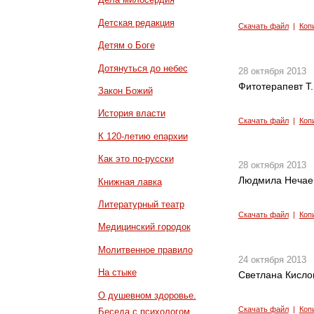
Детская редакция
Скачать файл
|
Коп
Детям о Боге
Дотянуться до небес
28 октября 2013
Фитотерапевт Т.
Закон Божий
История власти
Скачать файл
|
Коп
К 120-летию епархии
Как это по-русски
28 октября 2013
Людмила Нечаев
Книжная лавка
Литературный театр
Скачать файл
|
Коп
Медицинский городок
Молитвенное правило
24 октября 2013
На стыке
Светлана Кисло
О душевном здоровье.
Скачать файл
|
Коп
Беседа с психологом