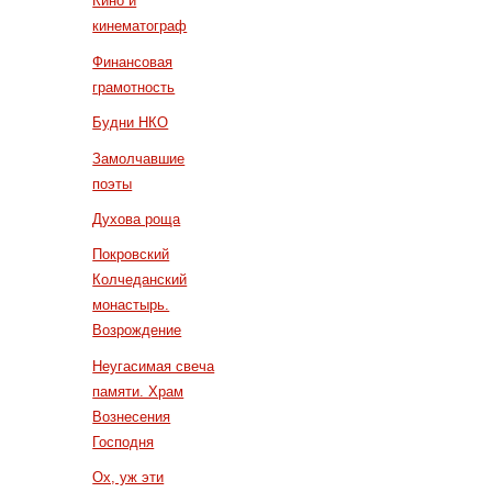
Кино и
кинематограф
Финансовая
грамотность
Будни НКО
Замолчавшие
поэты
Духова роща
Покровский
Колчеданский
монастырь.
Возрождение
Неугасимая свеча
памяти. Храм
Вознесения
Господня
Ох, уж эти