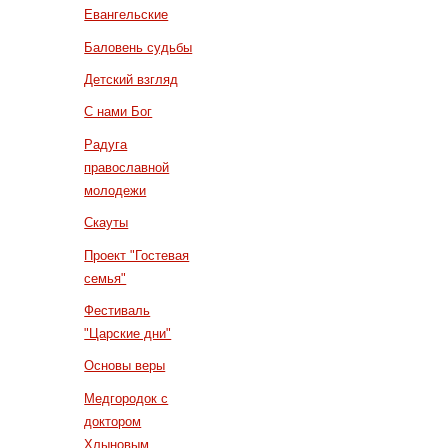
Евангельские
Баловень судьбы
Детский взгляд
С нами Бог
Радуга
православной
молодежи
Скауты
Проект "Гостевая
семья"
Фестиваль
"Царские дни"
Основы веры
Медгородок с
доктором
Хлыновым