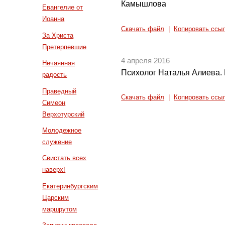
Камышлова
Евангелие от
Иоанна
Скачать файл
|
Копировать ссы
За Христа
Претерпевшие
4 апреля 2016
Нечаянная
Психолог Наталья Алиева. 
радость
Праведный
Скачать файл
|
Копировать ссы
Симеон
Верхотурский
Молодежное
служение
Свистать всех
наверх!
Екатеринбургским
Царским
маршрутом