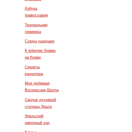
Азбука
православия
Театральная
гримерка
Следы ушедших
К юбилею Храма
на Крови
Секреты
кондитера
Моя любимая
Воскресная Школа
Сердце духовной
столицы Урала
Уральский
народный хор