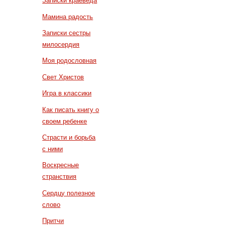
Записки краеведа
Мамина радость
Записки сестры
милосердия
Моя родословная
Свет Христов
Игра в классики
Как писать книгу о
своем ребенке
Страсти и борьба
с ними
Воскресные
странствия
Сердцу полезное
слово
Притчи