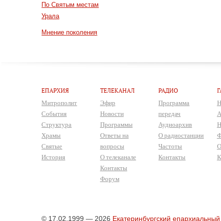
По Святым местам
Урала
Мнение поколения
ЕПАРХИЯ
ТЕЛЕКАНАЛ
РАДИО
Г
Митрополит
Эфир
Программа
Н
События
Новости
передач
А
Структура
Программы
Аудиоархив
Н
Храмы
Ответы на
О радиостанции
Ф
Святые
вопросы
Частоты
О
История
О телеканале
Контакты
К
Контакты
Форум
© 17.02.1999 — 2026
Екатеринбургский епархиальный