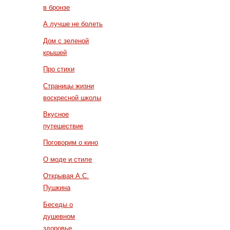
в бронзе
А лучше не болеть
Дом с зеленой
крышей
Про стихи
Страницы жизни
воскресной школы
Вкусное
путешествие
Поговорим о кино
О моде и стиле
Открывая А.С.
Пушкина
Беседы о
душевном
здоровье