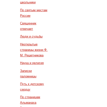
школьники
По святым местам
России
Священник
отвечает
Люди и судьбы
Неоткрытые
страницы жизни Ф.
М. Решетникова
Наука и религия
Записки
паломницы
Путь к детскому
сердцу
По страницам
Альманаха