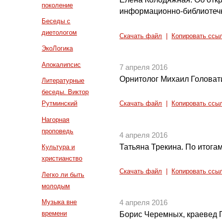
поколение
информационно-библиотечн
Беседы с
диетологом
Скачать файл
|
Копировать ссы
ЭкоЛогика
Апокалипсис
7 апреля 2016
Орнитолог Михаил Головати
Литературные
беседы. Виктор
Рутминский
Скачать файл
|
Копировать ссы
Нагорная
проповедь
4 апреля 2016
Татьяна Трекина. По итога
Культура и
христианство
Скачать файл
|
Копировать ссы
Легко ли быть
молодым
Музыка вне
4 апреля 2016
времени
Борис Черемных, краевед 