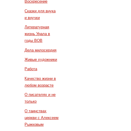
Воскресение
Сказки для внука
и внучки
Литературная
жизнь Урала в
годы ВОВ
Дела милосердия
Живые художники
Работа
Качество жизни в
любом возрасте
О писателях и не
только
О таинствах
церкви с Алексеем
Рыжковым