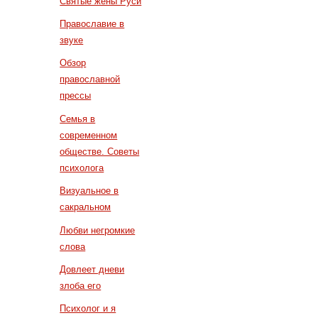
Святые жены Руси
Православие в
звуке
Обзор
православной
прессы
Семья в
современном
обществе. Советы
психолога
Визуальное в
сакральном
Любви негромкие
слова
Довлеет дневи
злоба его
Психолог и я