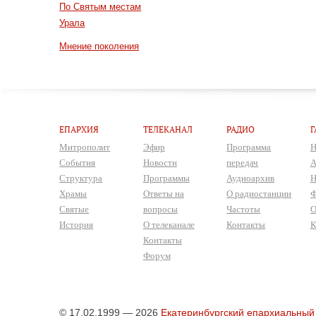
По Святым местам
Урала
Мнение поколения
ЕПАРХИЯ
ТЕЛЕКАНАЛ
РАДИО
Г
Митрополит
Эфир
Программа
Н
События
Новости
передач
А
Структура
Программы
Аудиоархив
Н
Храмы
Ответы на
О радиостанции
Ф
Святые
вопросы
Частоты
О
История
О телеканале
Контакты
К
Контакты
Форум
© 17.02.1999 — 2026
Екатеринбургский епархиальный