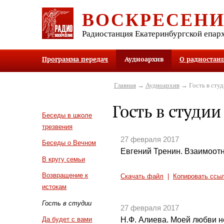
ВОСКРЕСЕН
Радиостанция Екатеринбургской епар
Программа передач
Аудиоархив
О радиостан
Главная
→
Аудиоархив
→ Гость в студ
Гость в студии
Беседы в школе
трезвения
27 февраля 2017
Беседы о Вечном
Евгений Тренин. Взаимоотн
В кругу семьи
Возвращение к
Скачать файл
|
Копировать ссы
истокам
Гость в студии
27 февраля 2017
Н.Ф. Алиева. Моей любви н
Да будет с вами