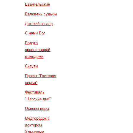
Евангельские
Баловень судьбы
Детский взгляд
С нами Бог
Радуга
православной
молодежи
Скауты
Проект "Гостевая
семья"
Фестиваль
"Царские дни"
Основы веры
Медгородок с
доктором
Хлыновым