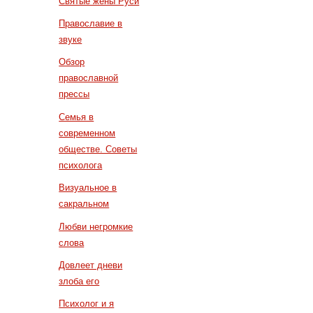
Святые жены Руси
Православие в
звуке
Обзор
православной
прессы
Семья в
современном
обществе. Советы
психолога
Визуальное в
сакральном
Любви негромкие
слова
Довлеет дневи
злоба его
Психолог и я