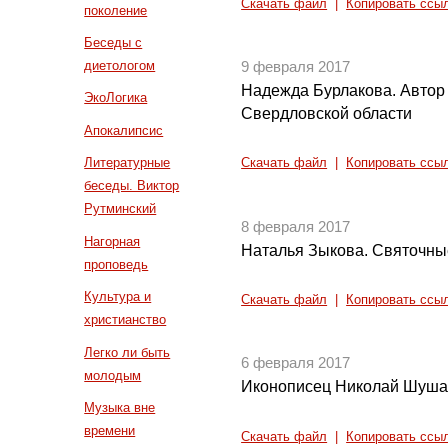
Скачать файл
|
Копировать ссы
поколение
Беседы с
диетологом
9 февраля 2017
Надежда Бурлакова. Автор
ЭкоЛогика
Свердловской области
Апокалипсис
Литературные
Скачать файл
|
Копировать ссы
беседы. Виктор
Рутминский
8 февраля 2017
Нагорная
Наталья Зыкова. Святочные
проповедь
Культура и
Скачать файл
|
Копировать ссы
христианство
Легко ли быть
6 февраля 2017
молодым
Иконописец Николай Шушал
Музыка вне
времени
Скачать файл
|
Копировать ссы