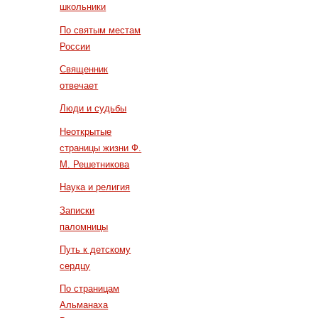
школьники
По святым местам
России
Священник
отвечает
Люди и судьбы
Неоткрытые
страницы жизни Ф.
М. Решетникова
Наука и религия
Записки
паломницы
Путь к детскому
сердцу
По страницам
Альманаха