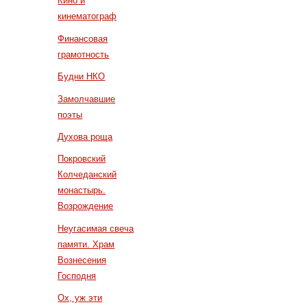
Кино и
кинематограф
Финансовая
грамотность
Будни НКО
Замолчавшие
поэты
Духова роща
Покровский
Колчеданский
монастырь.
Возрождение
Неугасимая свеча
памяти. Храм
Вознесения
Господня
Ох, уж эти