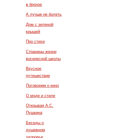
в бронзе
А лучше не болеть
Дом с зеленой
крышей
Про стихи
Страницы жизни
воскресной школы
Вкусное
путешествие
Поговорим о кино
О моде и стиле
Открывая А.С.
Пушкина
Беседы о
душевном
здоровье