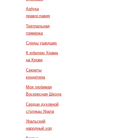
Азбука
православия
Театральная
гримерка
Следы ушедших
К юбилею Храма
на Крови
Секреты
кондитера
Моя любимая
Воскресная Школа
Сердце духовной
столицы Урала
Уральский
народный хор