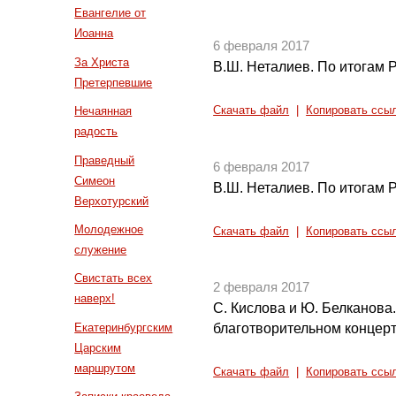
Евангелие от
Иоанна
6 февраля 2017
За Христа
В.Ш. Неталиев. По итогам Р
Претерпевшие
Нечаянная
Скачать файл
|
Копировать ссы
радость
Праведный
6 февраля 2017
Симеон
В.Ш. Неталиев. По итогам Р
Верхотурский
Молодежное
Скачать файл
|
Копировать ссы
служение
Свистать всех
2 февраля 2017
наверх!
С. Кислова и Ю. Белканова.
Екатеринбургским
благотворительном концер
Царским
маршрутом
Скачать файл
|
Копировать ссы