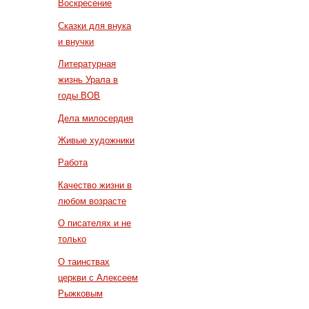
Воскресение
Сказки для внука
и внучки
Литературная
жизнь Урала в
годы ВОВ
Дела милосердия
Живые художники
Работа
Качество жизни в
любом возрасте
О писателях и не
только
О таинствах
церкви с Алексеем
Рыжковым