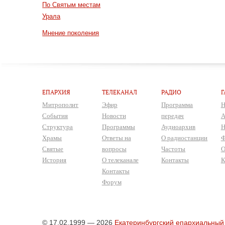
По Святым местам
Урала
Мнение поколения
ЕПАРХИЯ
ТЕЛЕКАНАЛ
РАДИО
Г
Митрополит
Эфир
Программа
Н
События
Новости
передач
А
Структура
Программы
Аудиоархив
Н
Храмы
Ответы на
О радиостанции
Ф
Святые
вопросы
Частоты
О
История
О телеканале
Контакты
К
Контакты
Форум
© 17.02.1999 — 2026
Екатеринбургский епархиальный