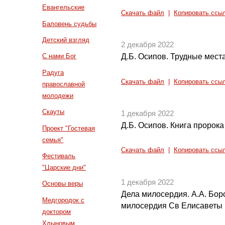
Евангельские
Скачать файл
|
Копировать ссы
Баловень судьбы
Детский взгляд
2 декабря 2022
Д.Б. Осипов. Трудные мест
С нами Бог
Радуга
Скачать файл
|
Копировать ссы
православной
молодежи
Скауты
1 декабря 2022
Д.Б. Осипов. Книга пророка
Проект "Гостевая
семья"
Скачать файл
|
Копировать ссы
Фестиваль
"Царские дни"
1 декабря 2022
Основы веры
Дела милосердия. А.А. Боро
Медгородок с
милосердия Св Елисаветы
доктором
Хлыновым