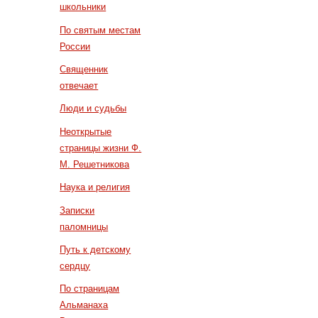
школьники
По святым местам
России
Священник
отвечает
Люди и судьбы
Неоткрытые
страницы жизни Ф.
М. Решетникова
Наука и религия
Записки
паломницы
Путь к детскому
сердцу
По страницам
Альманаха