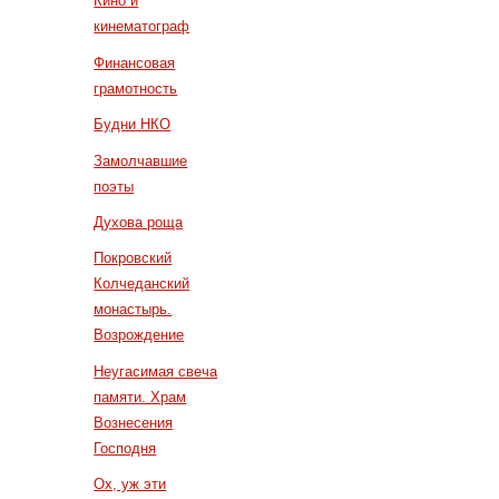
Кино и
кинематограф
Финансовая
грамотность
Будни НКО
Замолчавшие
поэты
Духова роща
Покровский
Колчеданский
монастырь.
Возрождение
Неугасимая свеча
памяти. Храм
Вознесения
Господня
Ох, уж эти