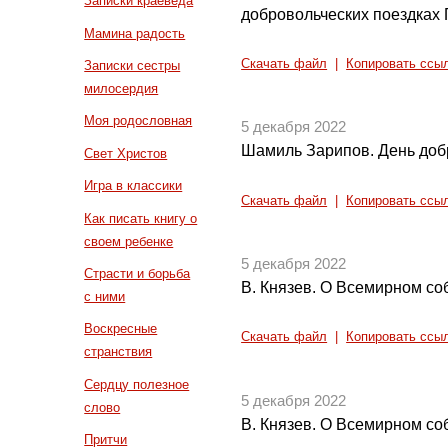
Записки краеведа
добровольческих поездках
Мамина радость
Скачать файл
|
Копировать ссы
Записки сестры
милосердия
Моя родословная
5 декабря 2022
Шамиль Зарипов. День доб
Свет Христов
Игра в классики
Скачать файл
|
Копировать ссы
Как писать книгу о
своем ребенке
5 декабря 2022
Страсти и борьба
В. Князев. О Всемирном соб
с ними
Воскресные
Скачать файл
|
Копировать ссы
странствия
Сердцу полезное
5 декабря 2022
слово
В. Князев. О Всемирном соб
Притчи