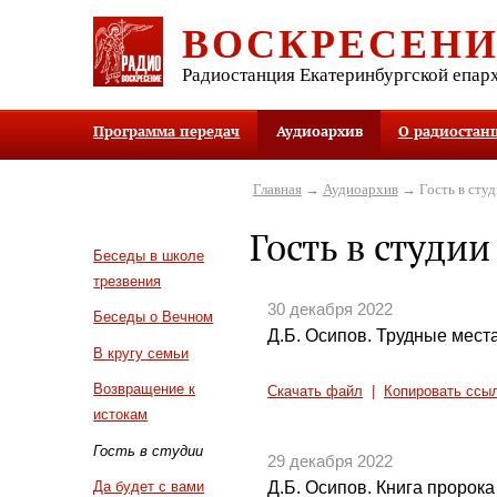
ВОСКРЕСЕН
Радиостанция Екатеринбургской епар
Программа передач
Аудиоархив
О радиостан
Главная
→
Аудиоархив
→ Гость в студ
Гость в студии
Беседы в школе
трезвения
30 декабря 2022
Беседы о Вечном
Д.Б. Осипов. Трудные места
В кругу семьи
Возвращение к
Скачать файл
|
Копировать ссы
истокам
Гость в студии
29 декабря 2022
Д.Б. Осипов. Книга пророка
Да будет с вами