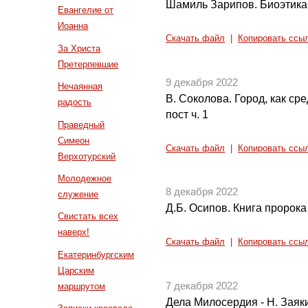
Шамиль Зарипов. Биоэтика 
Евангелие от
Иоанна
Скачать файл
|
Копировать ссы
За Христа
Претерпевшие
9 декабря 2022
Нечаянная
В. Соколова. Город, как ср
радость
пост ч. 1
Праведный
Симеон
Скачать файл
|
Копировать ссы
Верхотурский
Молодежное
8 декабря 2022
служение
Д.Б. Осипов. Книга пророка
Свистать всех
наверх!
Скачать файл
|
Копировать ссы
Екатеринбургским
Царским
7 декабря 2022
маршрутом
Дела Милосердия - Н. Заяки