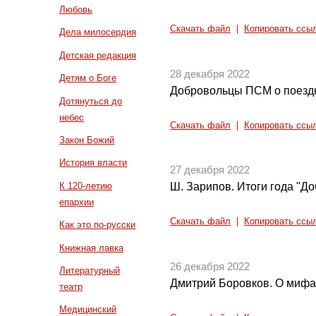
Любовь
Скачать файл
|
Копировать ссы
Дела милосердия
Детская редакция
28 декабря 2022
Детям о Боге
Добровольцы ПСМ о поездк
Дотянуться до
небес
Скачать файл
|
Копировать ссы
Закон Божий
История власти
27 декабря 2022
К 120-летию
Ш. Зарипов. Итоги года "До
епархии
Скачать файл
|
Копировать ссы
Как это по-русски
Книжная лавка
26 декабря 2022
Литературный
Дмитрий Боровков. О миф
театр
Медицинский