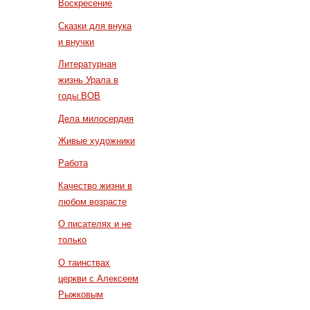
Воскресение
Сказки для внука
и внучки
Литературная
жизнь Урала в
годы ВОВ
Дела милосердия
Живые художники
Работа
Качество жизни в
любом возрасте
О писателях и не
только
О таинствах
церкви с Алексеем
Рыжковым