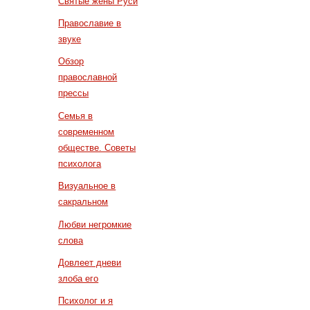
Святые жены Руси
Православие в
звуке
Обзор
православной
прессы
Семья в
современном
обществе. Советы
психолога
Визуальное в
сакральном
Любви негромкие
слова
Довлеет дневи
злоба его
Психолог и я