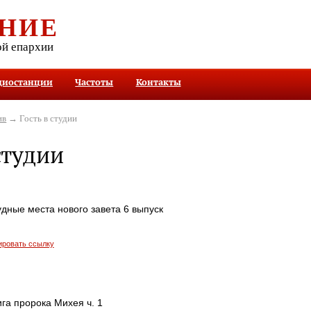
НИЕ
ой епархии
диостанции
Частоты
Контакты
ив
→ Гость в студии
студии
удные места нового завета 6 выпуск
ировать ссылку
ига пророка Михея ч. 1