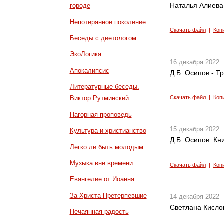
Наталья Алиева
городе
Непотерянное поколение
Скачать файл
|
Коп
Беседы с диетологом
ЭкоЛогика
16 декабря 2022
Апокалипсис
Д.Б. Осипов - Т
Литературные беседы.
Скачать файл
|
Коп
Виктор Рутминский
Нагорная проповедь
15 декабря 2022
Культура и христианство
Д.Б. Осипов. Кн
Легко ли быть молодым
Музыка вне времени
Скачать файл
|
Коп
Евангелие от Иоанна
За Христа Претерпевшие
14 декабря 2022
Светлана Кисло
Нечаянная радость