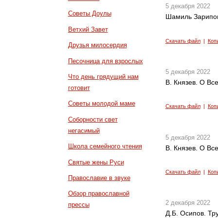
5 декабря 2022
Советы Доулы
Шамиль Зарипов
Ветхий Завет
Скачать файл
|
Коп
Друзья милосердия
Песочница для взрослых
5 декабря 2022
Что день грядущий нам
В. Князев. О Вс
готовит
Советы молодой маме
Скачать файл
|
Коп
Соборности свет
негасимый
5 декабря 2022
Школа семейного чтения
В. Князев. О Вс
Святые жены Руси
Скачать файл
|
Коп
Православие в звуке
Обзор православной
2 декабря 2022
прессы
Д.Б. Осипов. Тр