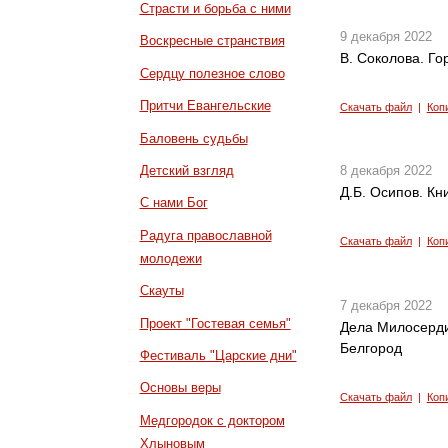
Страсти и борьба с ними
9 декабря 2022
Воскресные странствия
В. Соколова. Го
Сердцу полезное слово
Притчи Евангельские
Скачать файл
|
Коп
Баловень судьбы
Детский взгляд
8 декабря 2022
Д.Б. Осипов. Кн
С нами Бог
Радуга православной
Скачать файл
|
Коп
молодежи
Скауты
7 декабря 2022
Проект "Гостевая семья"
Дела Милосердия
Белгород
Фестиваль "Царские дни"
Основы веры
Скачать файл
|
Коп
Медгородок с доктором
Хлыновым