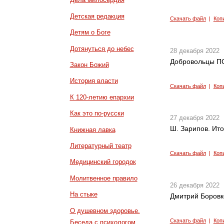
Детская редакция
Скачать файл
|
Коп
Детям о Боге
Дотянуться до небес
28 декабря 2022
Добровольцы ПС
Закон Божий
История власти
Скачать файл
|
Коп
К 120-летию епархии
Как это по-русски
27 декабря 2022
Ш. Зарипов. Ито
Книжная лавка
Литературный театр
Скачать файл
|
Коп
Медицинский городок
Молитвенное правило
26 декабря 2022
На стыке
Дмитрий Боровк
О душевном здоровье.
Скачать файл
|
Коп
Беседа с психологом