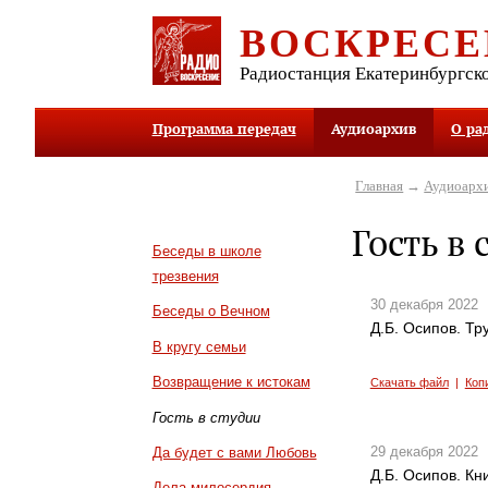
ВОСКРЕСЕ
Радиостанция Екатеринбургск
Программа передач
Аудиоархив
О ра
Главная
→
Аудиоарх
Гость в 
Беседы в школе
трезвения
30 декабря 2022
Беседы о Вечном
Д.Б. Осипов. Тр
В кругу семьи
Возвращение к истокам
Скачать файл
|
Коп
Гость в студии
29 декабря 2022
Да будет с вами Любовь
Д.Б. Осипов. Кн
Дела милосердия