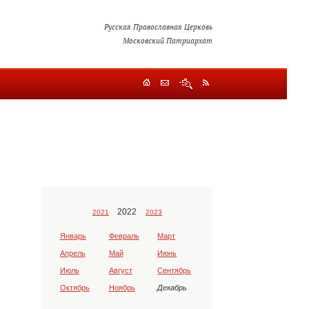
Русская Православная Церковь
Московский Патриархат
2022
2021
2023
Январь
Февраль
Март
Апрель
Май
Июнь
Июль
Август
Сентябрь
Октябрь
Ноябрь
Декабрь