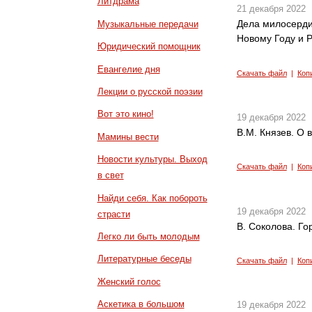
Литдрама
21 декабря 2022
Дела милосерди
Музыкальные передачи
Новому Году и 
Юридический помощник
Евангелие дня
Скачать файл
|
Коп
Лекции о русской поэзии
Вот это кино!
19 декабря 2022
В.М. Князев. О 
Мамины вести
Новости культуры. Выход
Скачать файл
|
Коп
в свет
Найди себя. Как побороть
19 декабря 2022
страсти
В. Соколова. Го
Легко ли быть молодым
Литературные беседы
Скачать файл
|
Коп
Женский голос
Аскетика в большом
19 декабря 2022