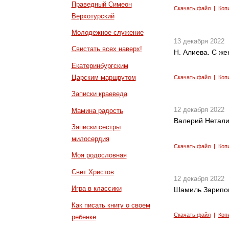
Праведный Симеон
Скачать файл
|
Коп
Верхотурский
Молодежное служение
13 декабря 2022
Свистать всех наверх!
Н. Алиева. С ж
Екатеринбургским
Царским маршрутом
Скачать файл
|
Коп
Записки краеведа
12 декабря 2022
Мамина радость
Валерий Неталие
Записки сестры
милосердия
Скачать файл
|
Коп
Моя родословная
Свет Христов
12 декабря 2022
Игра в классики
Шамиль Зарипов
Как писать книгу о своем
Скачать файл
|
Коп
ребенке