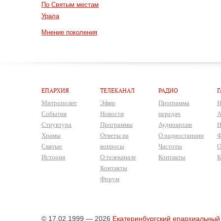
По Святым местам
Урала
Мнение поколения
ЕПАРХИЯ
ТЕЛЕКАНАЛ
РАДИО
Г
Митрополит
Эфир
Программа
Н
События
Новости
передач
А
Структура
Программы
Аудиоархив
Н
Храмы
Ответы на
О радиостанции
Ф
Святые
вопросы
Частоты
О
История
О телеканале
Контакты
К
Контакты
Форум
© 17.02.1999 — 2026
Екатеринбургский епархиальный