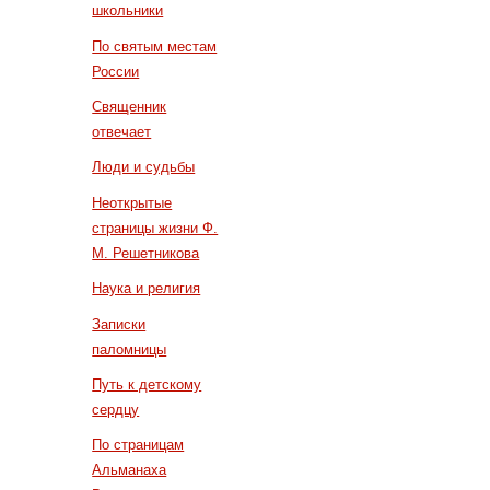
школьники
По святым местам
России
Священник
отвечает
Люди и судьбы
Неоткрытые
страницы жизни Ф.
М. Решетникова
Наука и религия
Записки
паломницы
Путь к детскому
сердцу
По страницам
Альманаха