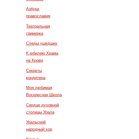
Азбука
православия
Театральная
гримерка
Следы ушедших
К юбилею Храма
на Крови
Секреты
кондитера
Моя любимая
Воскресная Школа
Сердце духовной
столицы Урала
Уральский
народный хор