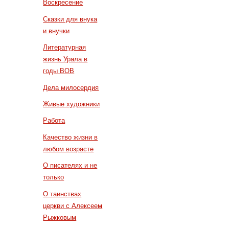
Воскресение
Сказки для внука
и внучки
Литературная
жизнь Урала в
годы ВОВ
Дела милосердия
Живые художники
Работа
Качество жизни в
любом возрасте
О писателях и не
только
О таинствах
церкви с Алексеем
Рыжковым