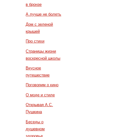
в бронзе
А лучше не болеть
Дом с зеленой
крышей
Про стихи
Страницы жизни
воскресной школы
Вкусное
путешествие
Поговорим о кино
О моде и стиле
Открывая А.С.
Пушкина
Беседы о
душевном
здоровье