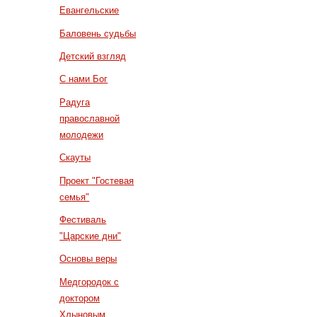
Евангельские
Баловень судьбы
Детский взгляд
С нами Бог
Радуга
православной
молодежи
Скауты
Проект "Гостевая
семья"
Фестиваль
"Царские дни"
Основы веры
Медгородок с
доктором
Хлыновым