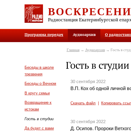
ВОСКРЕСЕН
Радиостанция Екатеринбургской епар
Программа передач
Аудиоархив
О радиостан
Главная
→
Аудиоархив
→ Гость в студ
Гость в студии
Беседы в школе
трезвения
30 сентября 2022
Беседы о Вечном
В.П. Кох об одной личной в
В кругу семьи
Возвращение к
Скачать файл
|
Копировать ссы
истокам
Гость в студии
30 сентября 2022
Д. Осипов. Пророки Ветхого
Да будет с вами