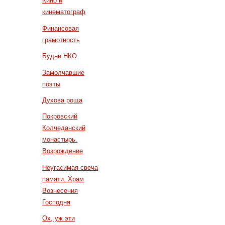
Кино и
кинематограф
Финансовая
грамотность
Будни НКО
Замолчавшие
поэты
Духова роща
Покровский
Колчеданский
монастырь.
Возрождение
Неугасимая свеча
памяти. Храм
Вознесения
Господня
Ох, уж эти