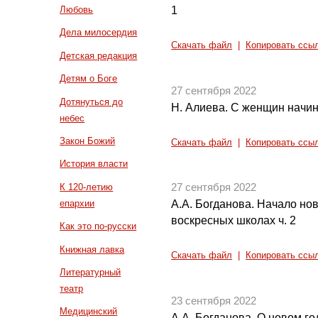
1
Любовь
Дела милосердия
Скачать файл
|
Копировать ссы
Детская редакция
Детям о Боге
27 сентября 2022
Дотянуться до
Н. Алиева. С женщин начин
небес
Закон Божий
Скачать файл
|
Копировать ссы
История власти
К 120-летию
27 сентября 2022
епархии
А.А. Богданова. Начало нов
воскресных школах ч. 2
Как это по-русски
Книжная лавка
Скачать файл
|
Копировать ссы
Литературный
театр
23 сентября 2022
Медицинский
А.А. Богданова. О новом го