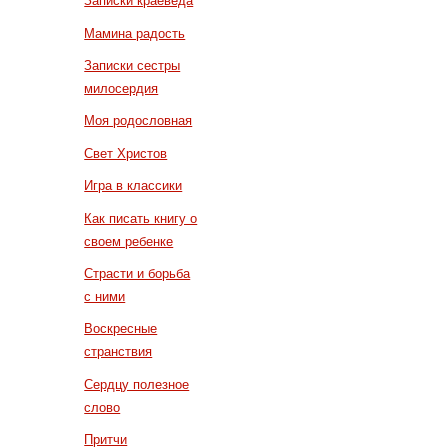
Записки краеведа
Мамина радость
Записки сестры
милосердия
Моя родословная
Свет Христов
Игра в классики
Как писать книгу о
своем ребенке
Страсти и борьба
с ними
Воскресные
странствия
Сердцу полезное
слово
Притчи