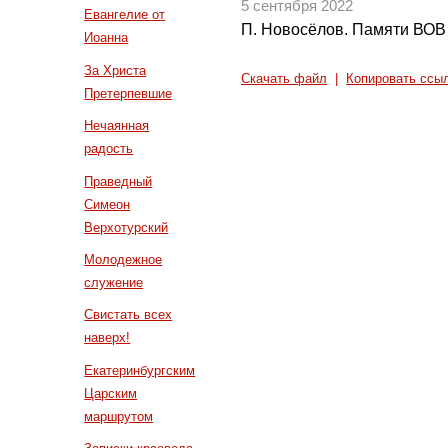
5 сентября 2022
Евангелие от
П. Новосёлов. Памяти ВОВ
Иоанна
За Христа
Скачать файл
|
Копировать ссы
Претерпевшие
Нечаянная
радость
Праведный
Симеон
Верхотурский
Молодежное
служение
Свистать всех
наверх!
Екатеринбургским
Царским
маршрутом