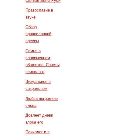
Святые жены Руси
Православие в
звуке
Обзор
православной
прессы
Семья в
современном
обществе. Советы
психолога
Визуальное в
сакральном
Любви негромкие
слова
Довлеет дневи
злоба его
Психолог и я