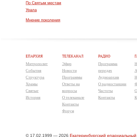
По Святым местам
Урала
Мнение поколения
ЕПАРХИЯ
ТЕЛЕКАНАЛ
РАДИО
Г
Митрополит
Эфир
Программа
Н
События
Новости
передач
А
Структура
Программы
Аудиоархив
Н
Храмы
Ответы на
О радиостанции
Ф
Святые
вопросы
Частоты
О
История
О телеканале
Контакты
К
Контакты
Форум
© 17.02.1999 — 2026
Екатеринбургский епархиальный