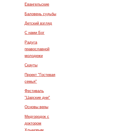
Евангельские
Баловень судьбы
Детский взгляд
С нами Бог
Радуга
православной
молодежи
Скауты
Проект "Гостевая
семья"
Фестиваль
"Царские дни"
Основы веры
Медгородок с
доктором
Хлыновым