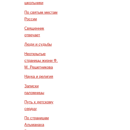
школьники
По святым местам
России
Священник
отвечает
Люди и судьбы
Неоткрытые
страницы жизни Ф.
М. Решетникова
Наука и религия
Записки
паломницы
Путь к детскому
сердцу
По страницам
Альманаха