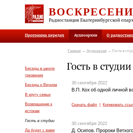
ВОСКРЕСЕН
Радиостанция Екатеринбургской епар
Программа передач
Аудиоархив
О радиостан
Главная
→
Аудиоархив
→ Гость в студ
Гость в студии
Беседы в школе
трезвения
30 сентября 2022
Беседы о Вечном
В.П. Кох об одной личной в
В кругу семьи
Возвращение к
Скачать файл
|
Копировать ссы
истокам
Гость в студии
30 сентября 2022
Д. Осипов. Пророки Ветхого
Да будет с вами