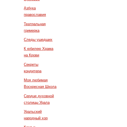
Азбука
православия
Театральная
гримерка
Следы ушедших
К юбилею Храма
на Крови
Секреты
кондитера
Моя любимая
Воскресная Школа
Сердце духовной
столицы Урала
Уральский
народный хор