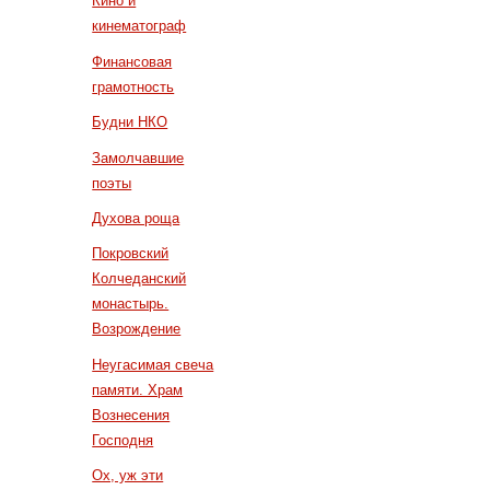
Кино и
кинематограф
Финансовая
грамотность
Будни НКО
Замолчавшие
поэты
Духова роща
Покровский
Колчеданский
монастырь.
Возрождение
Неугасимая свеча
памяти. Храм
Вознесения
Господня
Ох, уж эти