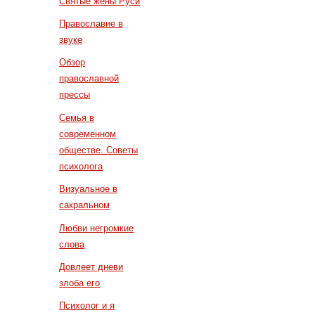
Святые жены Руси
Православие в
звуке
Обзор
православной
прессы
Семья в
современном
обществе. Советы
психолога
Визуальное в
сакральном
Любви негромкие
слова
Довлеет дневи
злоба его
Психолог и я