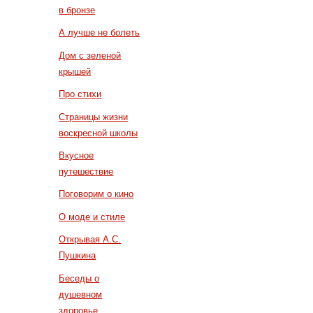
в бронзе
А лучше не болеть
Дом с зеленой
крышей
Про стихи
Страницы жизни
воскресной школы
Вкусное
путешествие
Поговорим о кино
О моде и стиле
Открывая А.С.
Пушкина
Беседы о
душевном
здоровье