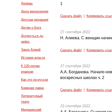
1
Любовь
Дела милосердия
Скачать файл
|
Копировать ссы
Детская редакция
Детям о Боге
27 сентября 2022
Дотянуться до
Н. Алиева. С женщин начин
небес
Закон Божий
Скачать файл
|
Копировать ссы
История власти
К 120-летию
27 сентября 2022
епархии
А.А. Богданова. Начало нов
воскресных школах ч. 2
Как это по-русски
Книжная лавка
Скачать файл
|
Копировать ссы
Литературный
театр
23 сентября 2022
Медицинский
А.А. Богданова. О новом го