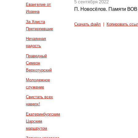
5 сентября 2022
Евангелие от
П. Новосёлов. Памяти ВОВ
Иоанна
За Христа
Скачать файл
|
Копировать ссы
Претерпевшие
Нечаянная
радость
Праведный
Симеон
Верхотурский
Молодежное
служение
Свистать всех
наверх!
Екатеринбургским
Царским
маршрутом