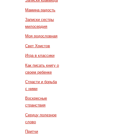
Записки краеведа
Мамина радость
Записки сестры
милосердия
Моя родословная
Свет Христов
Игра в классики
Как писать книгу о
своем ребенке
Страсти и борьба
с ними
Воскресные
странствия
Сердцу полезное
слово
Притчи