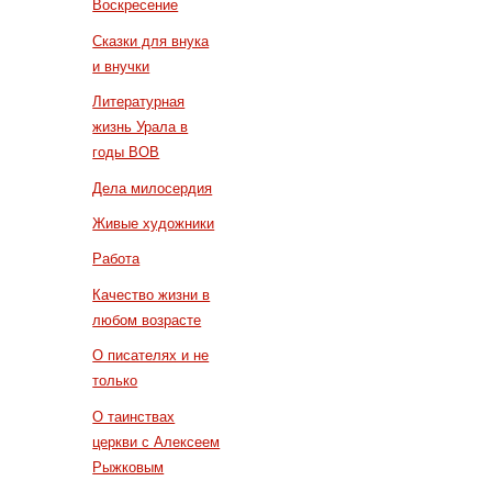
Воскресение
Сказки для внука
и внучки
Литературная
жизнь Урала в
годы ВОВ
Дела милосердия
Живые художники
Работа
Качество жизни в
любом возрасте
О писателях и не
только
О таинствах
церкви с Алексеем
Рыжковым