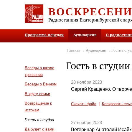
ВОСКРЕСЕН
Радиостанция Екатеринбургской епар
Программа передач
Аудиоархив
О радиостан
Главная
→
Аудиоархив
→ Гость в студ
Гость в студии
Беседы в школе
трезвения
28 ноября 2023
Беседы о Вечном
Сергей Кращенко. О творче
В кругу семьи
Возвращение к
Скачать файл
|
Копировать ссы
истокам
Гость в студии
27 ноября 2023
Ветеринар Анатолий Исайк
Да будет с вами