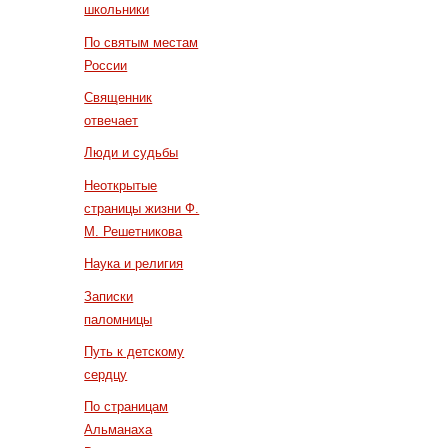
школьники
По святым местам
России
Священник
отвечает
Люди и судьбы
Неоткрытые
страницы жизни Ф.
М. Решетникова
Наука и религия
Записки
паломницы
Путь к детскому
сердцу
По страницам
Альманаха