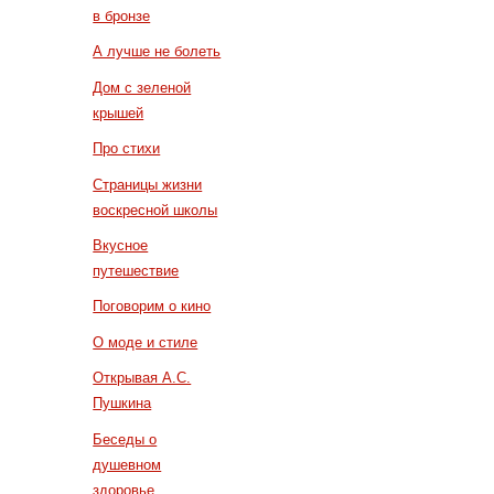
в бронзе
А лучше не болеть
Дом с зеленой
крышей
Про стихи
Страницы жизни
воскресной школы
Вкусное
путешествие
Поговорим о кино
О моде и стиле
Открывая А.С.
Пушкина
Беседы о
душевном
здоровье