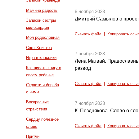
Записки краеведа
Мамина радость
8 ноября 2023
Дмитрий Самылов о проект
Записки сестры
милосердия
Скачать файл
|
Копировать ссы
Моя родословная
Свет Христов
7 ноября 2023
Игра в классики
Лена Магвай. Православны
Как писать книгу о
развод
своем ребенке
Скачать файл
|
Копировать ссы
Страсти и борьба
с ними
Воскресные
7 ноября 2023
странствия
К. Позднякова. Слово о сл
Сердцу полезное
Скачать файл
|
Копировать ссы
слово
Притчи