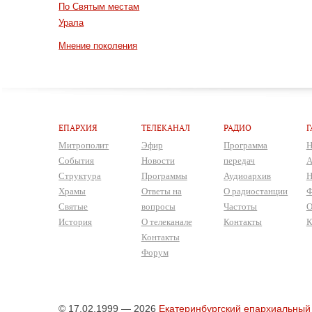
По Святым местам
Урала
Мнение поколения
ЕПАРХИЯ
ТЕЛЕКАНАЛ
РАДИО
Г
Митрополит
Эфир
Программа
Н
События
Новости
передач
А
Структура
Программы
Аудиоархив
Н
Храмы
Ответы на
О радиостанции
Ф
Святые
вопросы
Частоты
О
История
О телеканале
Контакты
К
Контакты
Форум
© 17.02.1999 — 2026
Екатеринбургский епархиальный