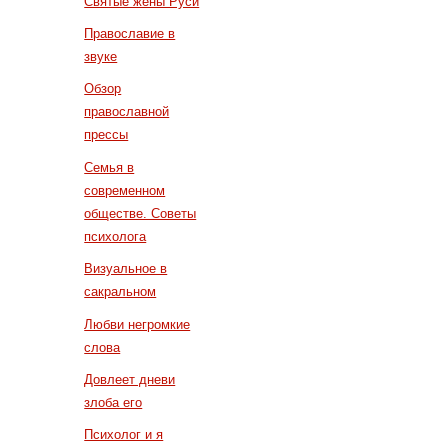
Святые жены Руси
Православие в
звуке
Обзор
православной
прессы
Семья в
современном
обществе. Советы
психолога
Визуальное в
сакральном
Любви негромкие
слова
Довлеет дневи
злоба его
Психолог и я