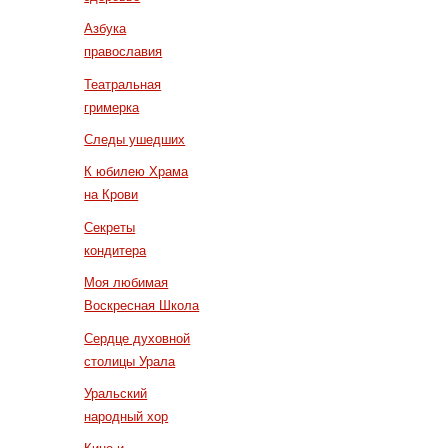
Азбука
православия
Театральная
гримерка
Следы ушедших
К юбилею Храма
на Крови
Секреты
кондитера
Моя любимая
Воскресная Школа
Сердце духовной
столицы Урала
Уральский
народный хор