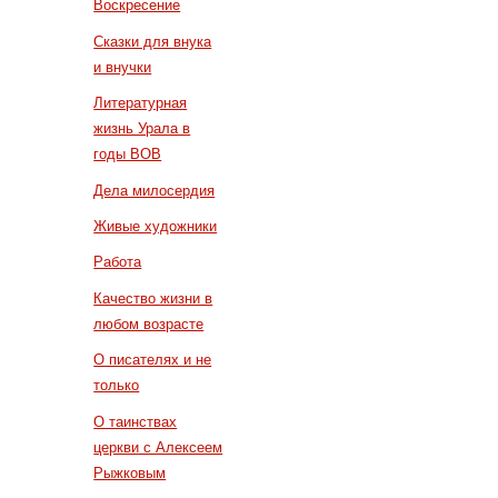
Воскресение
Сказки для внука
и внучки
Литературная
жизнь Урала в
годы ВОВ
Дела милосердия
Живые художники
Работа
Качество жизни в
любом возрасте
О писателях и не
только
О таинствах
церкви с Алексеем
Рыжковым