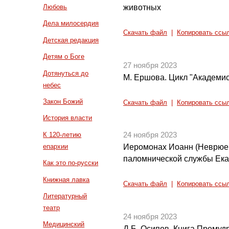
животных
Любовь
Дела милосердия
Скачать файл
|
Копировать ссы
Детская редакция
Детям о Боге
27 ноября 2023
Дотянуться до
М. Ершова. Цикл "Академис
небес
Закон Божий
Скачать файл
|
Копировать ссы
История власти
К 120-летию
24 ноября 2023
епархии
Иеромонах Иоанн (Неврюев
паломнической службы Ека
Как это по-русски
Книжная лавка
Скачать файл
|
Копировать ссы
Литературный
театр
24 ноября 2023
Медицинский
Д.Б. Осипов. Книга Премуд