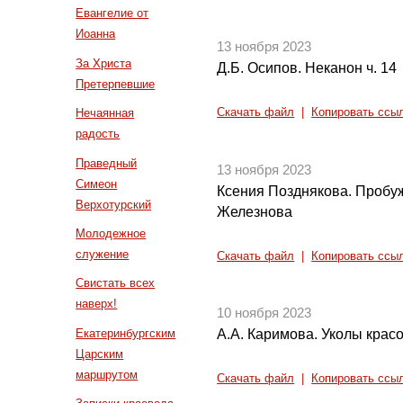
Евангелие от
Иоанна
13 ноября 2023
За Христа
Д.Б. Осипов. Неканон ч. 14
Претерпевшие
Нечаянная
Скачать файл
|
Копировать ссы
радость
Праведный
13 ноября 2023
Симеон
Ксения Позднякова. Пробу
Верхотурский
Железнова
Молодежное
служение
Скачать файл
|
Копировать ссы
Свистать всех
наверх!
10 ноября 2023
Екатеринбургским
А.А. Каримова. Уколы крас
Царским
маршрутом
Скачать файл
|
Копировать ссы