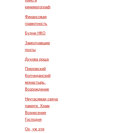
Кино и
кинематограф
Финансовая
грамотность
Будни НКО
Замолчавшие
поэты
Духова роща
Покровский
Колчеданский
монастырь.
Возрождение
Неугасимая свеча
памяти. Храм
Вознесения
Господня
Ох, уж эти