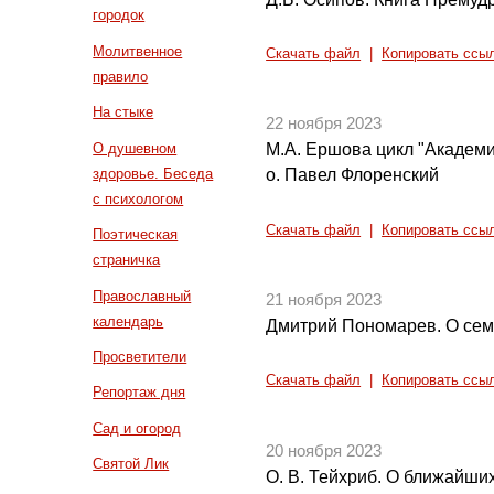
городок
Молитвенное
Скачать файл
|
Копировать ссы
правило
На стыке
22 ноября 2023
О душевном
М.А. Ершова цикл "Академи
здоровье. Беседа
о. Павел Флоренский
с психологом
Скачать файл
|
Копировать ссы
Поэтическая
страничка
Православный
21 ноября 2023
календарь
Дмитрий Пономарев. О сем
Просветители
Скачать файл
|
Копировать ссы
Репортаж дня
Сад и огород
20 ноября 2023
Святой Лик
О. В. Тейхриб. О ближайши