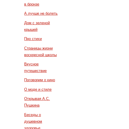
в бронзе
А лучше не болеть
Дом с зеленой
крышей
Про стихи
Страницы жизни
воскресной школы
Вкусное
путешествие
Поговорим о кино
О моде и стиле
Открывая А.С.
Пушкина
Беседы о
душевном
здоровье