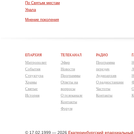
По Святым местам
Урала
Мнение поколения
ЕПАРХИЯ
ТЕЛЕКАНАЛ
РАДИО
Г
Митрополит
Эфир
Программа
Н
События
Новости
передач
А
Структура
Программы
Аудиоархив
Н
Храмы
Ответы на
О радиостанции
Ф
Святые
вопросы
Частоты
О
История
О телеканале
Контакты
К
Контакты
Форум
© 17.02.1999 — 2026
Екатеринбургский епархиальный