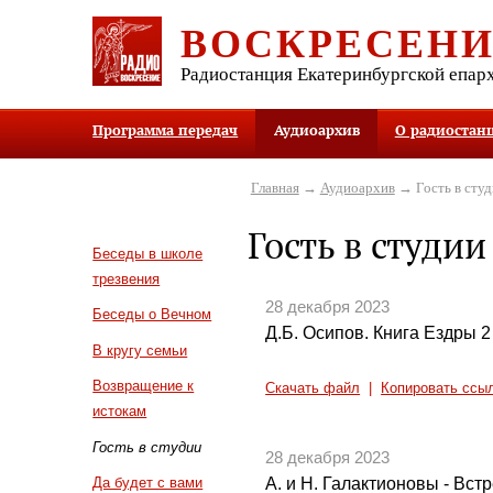
ВОСКРЕСЕН
Радиостанция Екатеринбургской епар
Программа передач
Аудиоархив
О радиостан
Главная
→
Аудиоархив
→ Гость в студ
Гость в студии
Беседы в школе
трезвения
28 декабря 2023
Беседы о Вечном
Д.Б. Осипов. Книга Ездры 2 и
В кругу семьи
Возвращение к
Скачать файл
|
Копировать ссы
истокам
Гость в студии
28 декабря 2023
А. и Н. Галактионовы - Встр
Да будет с вами