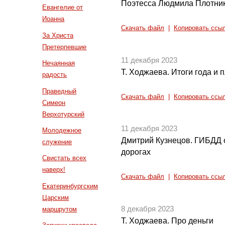
Поэтесса Людмила Плотни
Евангелие от
Иоанна
Скачать файл
|
Копировать ссы
За Христа
Претерпевшие
11 декабря 2023
Нечаянная
Т. Ходжаева. Итоги года и
радость
Праведный
Скачать файл
|
Копировать ссы
Симеон
Верхотурский
11 декабря 2023
Молодежное
Дмитрий Кузнецов. ГИБДД 
служение
дорогах
Свистать всех
наверх!
Скачать файл
|
Копировать ссы
Екатеринбургским
Царским
8 декабря 2023
маршрутом
Т. Ходжаева. Про деньги