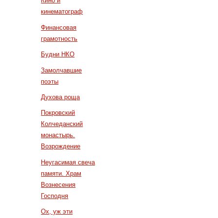
Кино и
кинематограф
Финансовая
грамотность
Будни НКО
Замолчавшие
поэты
Духова роща
Покровский
Колчеданский
монастырь.
Возрождение
Неугасимая свеча
памяти. Храм
Вознесения
Господня
Ох, уж эти