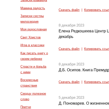
Записки краеведа
Мамина радость
Скачать файл
|
Копировать ссы
Записки сестры
милосердия
8 декабря 2023
Моя родословная
Елена Редкошеева Центр Ц
декабрь
Свет Христов
Игра в классики
Скачать файл
|
Копировать ссы
Как писать книгу о
своем ребенке
8 декабря 2023
Страсти и борьба
Д.Б. Осипов. Книга Премуд
с ними
Воскресные
Скачать файл
|
Копировать ссы
странствия
Сердцу полезное
5 декабря 2023
слово
Д. Пономарев. О жизненно
Притчи