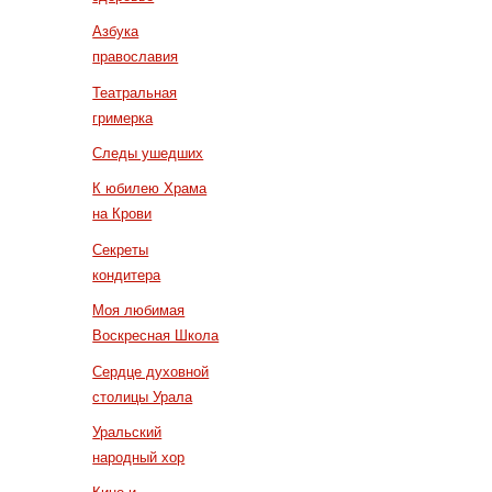
Азбука
православия
Театральная
гримерка
Следы ушедших
К юбилею Храма
на Крови
Секреты
кондитера
Моя любимая
Воскресная Школа
Сердце духовной
столицы Урала
Уральский
народный хор