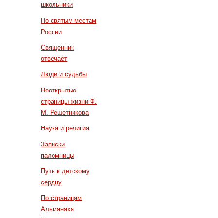
школьники
По святым местам
России
Священник
отвечает
Люди и судьбы
Неоткрытые
страницы жизни Ф.
М. Решетникова
Наука и религия
Записки
паломницы
Путь к детскому
сердцу
По страницам
Альманаха