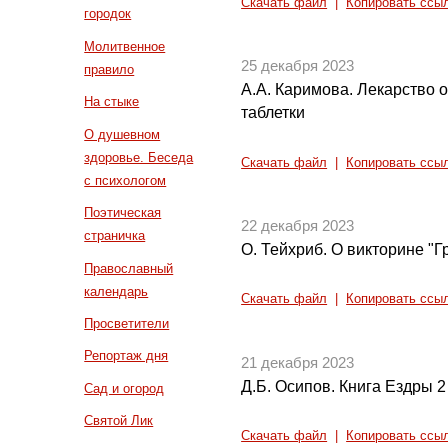
Скачать файл
|
Копировать ссы
городок
Молитвенное
25 декабря 2023
правило
А.А. Каримова. Лекарство 
На стыке
таблетки
О душевном
здоровье. Беседа
Скачать файл
|
Копировать ссы
с психологом
Поэтическая
22 декабря 2023
страничка
О. Тейхриб. О викторине "
Православный
календарь
Скачать файл
|
Копировать ссы
Просветители
Репортаж дня
21 декабря 2023
Д.Б. Осипов. Книга Ездры 2 и
Сад и огород
Святой Лик
Скачать файл
|
Копировать ссы