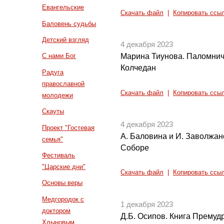
Евангельские
Скачать файл
|
Копировать ссы
Баловень судьбы
Детский взгляд
4 декабря 2023
Марина Тиунова. Паломниче
С нами Бог
Колчедан
Радуга
православной
Скачать файл
|
Копировать ссы
молодежи
Скауты
4 декабря 2023
Проект "Гостевая
А. Баловина и И. Заволжа
семья"
Соборе
Фестиваль
"Царские дни"
Скачать файл
|
Копировать ссы
Основы веры
Медгородок с
1 декабря 2023
доктором
Д.Б. Осипов. Книга Премуд
Хлыновым