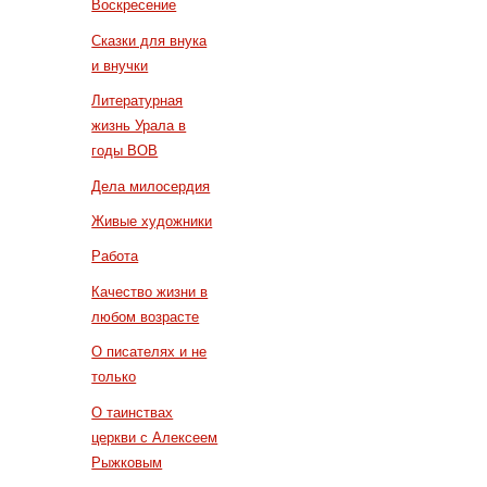
Воскресение
Сказки для внука
и внучки
Литературная
жизнь Урала в
годы ВОВ
Дела милосердия
Живые художники
Работа
Качество жизни в
любом возрасте
О писателях и не
только
О таинствах
церкви с Алексеем
Рыжковым