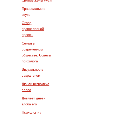
Святые жены Руси
Православие в
звуке
Обзор
православной
прессы
Семья в
современном
обществе. Советы
психолога
Визуальное в
сакральном
Любви негромкие
слова
Довлеет дневи
злоба его
Психолог и я