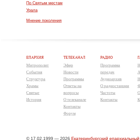
По Святым местам
Урала
Мнение поколения
ЕПАРХИЯ
ТЕЛЕКАНАЛ
РАДИО
Г
Митрополит
Эфир
Программа
Н
События
Новости
передач
А
Структура
Программы
Аудиоархив
Н
Храмы
Ответы на
О радиостанции
Ф
Святые
вопросы
Частоты
О
История
О телеканале
Контакты
К
Контакты
Форум
© 17.02.1999 — 2026
Екатеринбургский епархиальный