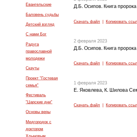
Евангельские
Д.Б. Осипов. Книга пророка
Баловень судьбы
Скачать файл
|
Копировать ссы
Детский взгляд
С нами Бог
2 февраля 2023
Радуга
Д.Б. Осипов. Книга пророка
православной
молодежи
Скачать файл
|
Копировать ссы
Скауты
Проект "Гостевая
1 февраля 2023
семья"
Е. Яковлева, К. Шилова Се
Фестиваль
"Царские дни"
Скачать файл
|
Копировать ссы
Основы веры
Медгородок с
доктором
Хлыновым