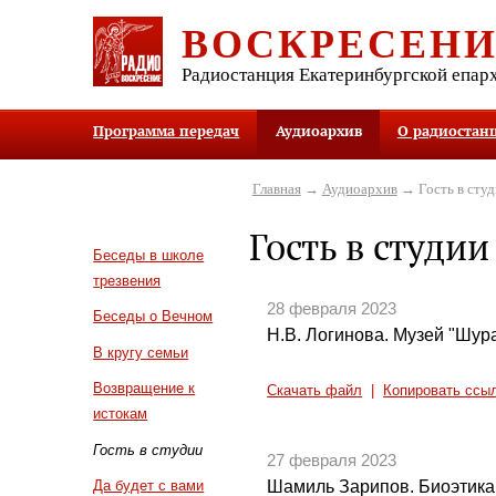
ВОСКРЕСЕН
Радиостанция Екатеринбургской епар
Программа передач
Аудиоархив
О радиостан
Главная
→
Аудиоархив
→ Гость в студ
Гость в студии
Беседы в школе
трезвения
28 февраля 2023
Беседы о Вечном
Н.В. Логинова. Музей "Шур
В кругу семьи
Возвращение к
Скачать файл
|
Копировать ссы
истокам
Гость в студии
27 февраля 2023
Шамиль Зарипов. Биоэтика
Да будет с вами