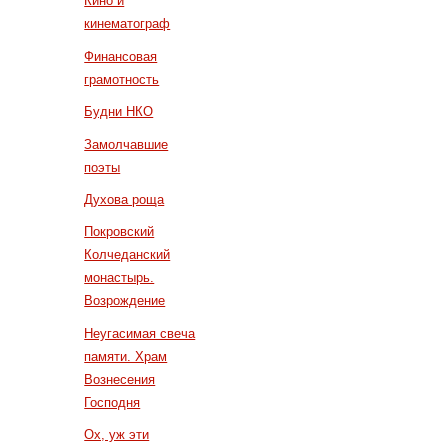
Кино и
кинематограф
Финансовая
грамотность
Будни НКО
Замолчавшие
поэты
Духова роща
Покровский
Колчеданский
монастырь.
Возрождение
Неугасимая свеча
памяти. Храм
Вознесения
Господня
Ох, уж эти