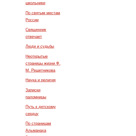
школьники
По святым местам
России
Священник
отвечает
Люди и судьбы
Неоткрытые
страницы жизни Ф.
М. Решетникова
Наука и религия
Записки
паломницы
Путь к детскому
сердцу
По страницам
Альманаха