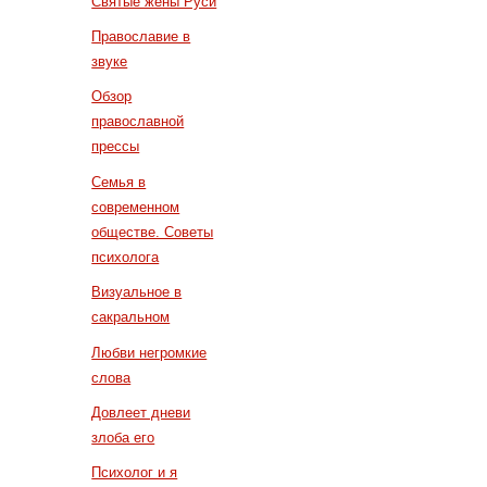
Святые жены Руси
Православие в
звуке
Обзор
православной
прессы
Семья в
современном
обществе. Советы
психолога
Визуальное в
сакральном
Любви негромкие
слова
Довлеет дневи
злоба его
Психолог и я