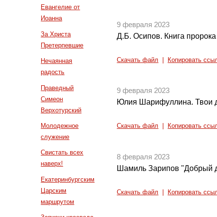
Евангелие от
Иоанна
9 февраля 2023
За Христа
Д.Б. Осипов. Книга пророк
Претерпевшие
Скачать файл
|
Копировать ссы
Нечаянная
радость
Праведный
9 февраля 2023
Симеон
Юлия Шарифуллина. Твои д
Верхотурский
Молодежное
Скачать файл
|
Копировать ссы
служение
Свистать всех
8 февраля 2023
наверх!
Шамиль Зарипов "Добрый д
Екатеринбургским
Царским
Скачать файл
|
Копировать ссы
маршрутом