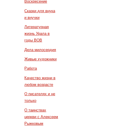
Воскресение
Сказки для внука
и внучки
Литературная
жизнь Урала в
годы ВОВ
Дела милосердия
Живые художники
Работа
Качество жизни в
любом возрасте
О писателях и не
только
О таинствах
церкви с Алексеем
Рыжковым