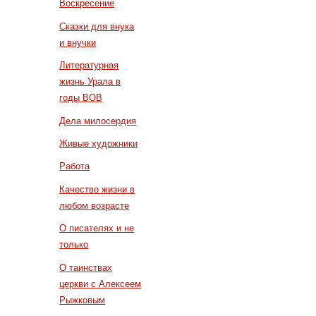
Воскресение
Сказки для внука
и внучки
Литературная
жизнь Урала в
годы ВОВ
Дела милосердия
Живые художники
Работа
Качество жизни в
любом возрасте
О писателях и не
только
О таинствах
церкви с Алексеем
Рыжковым