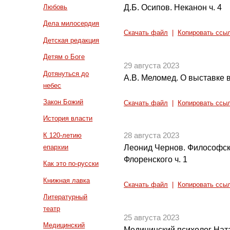
Д.Б. Осипов. Неканон ч. 4
Любовь
Дела милосердия
Скачать файл
|
Копировать ссы
Детская редакция
Детям о Боге
29 августа 2023
Дотянуться до
А.В. Меломед. О выставке 
небес
Закон Божий
Скачать файл
|
Копировать ссы
История власти
К 120-летию
28 августа 2023
епархии
Леонид Чернов. Философск
Флоренского ч. 1
Как это по-русски
Книжная лавка
Скачать файл
|
Копировать ссы
Литературный
театр
25 августа 2023
Медицинский
Медицинский психолог Нат