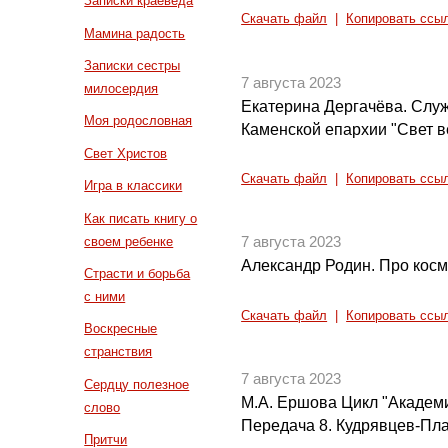
Записки краеведа
Скачать файл
|
Копировать ссы
Мамина радость
Записки сестры
7 августа 2023
милосердия
Екатерина Дергачёва. Слу
Моя родословная
Каменской епархии "Свет 
Свет Христов
Скачать файл
|
Копировать ссы
Игра в классики
Как писать книгу о
своем ребенке
7 августа 2023
Александр Родин. Про кос
Страсти и борьба
с ними
Скачать файл
|
Копировать ссы
Воскресные
странствия
7 августа 2023
Сердцу полезное
М.А. Ершова Цикл "Академ
слово
Передача 8. Кудрявцев-Пла
Притчи