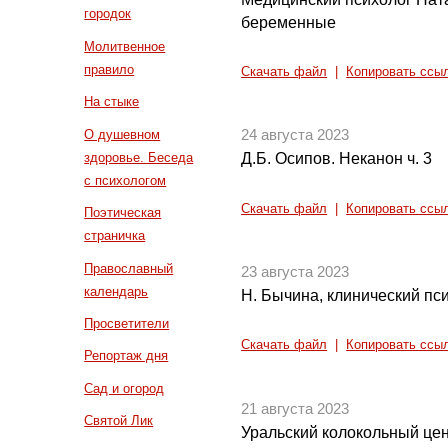
городок
беременные
Молитвенное
правило
Скачать файл
|
Копировать ссы
На стыке
О душевном
24 августа 2023
здоровье. Беседа
Д.Б. Осипов. Неканон ч. 3
с психологом
Скачать файл
|
Копировать ссы
Поэтическая
страничка
Православный
23 августа 2023
календарь
Н. Бычина, клинический пс
Просветители
Скачать файл
|
Копировать ссы
Репортаж дня
Сад и огород
21 августа 2023
Святой Лик
Уральский колокольный це