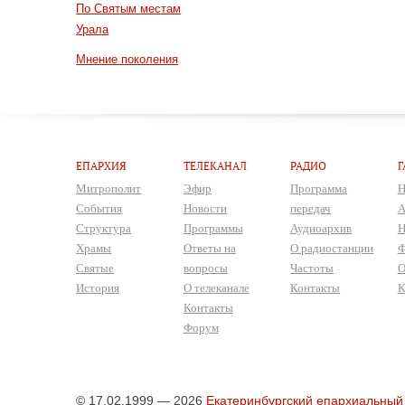
По Святым местам
Урала
Мнение поколения
ЕПАРХИЯ
ТЕЛЕКАНАЛ
РАДИО
Г
Митрополит
Эфир
Программа
Н
События
Новости
передач
А
Структура
Программы
Аудиоархив
Н
Храмы
Ответы на
О радиостанции
Ф
Святые
вопросы
Частоты
О
История
О телеканале
Контакты
К
Контакты
Форум
© 17.02.1999 — 2026
Екатеринбургский епархиальный