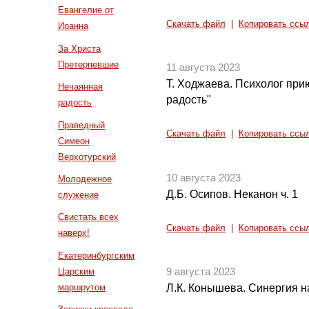
Евангелие от
Скачать файл
|
Копировать ссы
Иоанна
За Христа
Претерпевшие
11 августа 2023
Т. Ходжаева. Психолог при
Нечаянная
радость"
радость
Праведный
Скачать файл
|
Копировать ссы
Симеон
Верхотурский
10 августа 2023
Молодежное
Д.Б. Осипов. Неканон ч. 1
служение
Свистать всех
Скачать файл
|
Копировать ссы
наверх!
Екатеринбургским
Царским
9 августа 2023
маршрутом
Л.К. Конышева. Синергия на