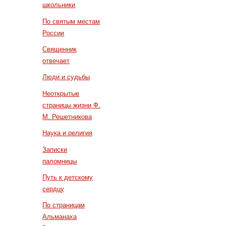
школьники
По святым местам
России
Священник
отвечает
Люди и судьбы
Неоткрытые
страницы жизни Ф.
М. Решетникова
Наука и религия
Записки
паломницы
Путь к детскому
сердцу
По страницам
Альманаха