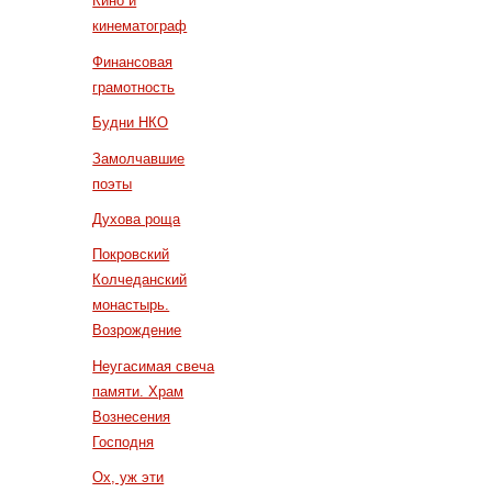
Кино и
кинематограф
Финансовая
грамотность
Будни НКО
Замолчавшие
поэты
Духова роща
Покровский
Колчеданский
монастырь.
Возрождение
Неугасимая свеча
памяти. Храм
Вознесения
Господня
Ох, уж эти