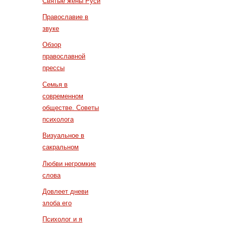
Святые жены Руси
Православие в
звуке
Обзор
православной
прессы
Семья в
современном
обществе. Советы
психолога
Визуальное в
сакральном
Любви негромкие
слова
Довлеет дневи
злоба его
Психолог и я