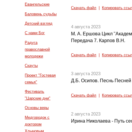
Евангельские
Скачать файл
|
Копировать ссы
Баловень судьбы
Детский взгляд
4 августа 2023
С нами Бог
М. А. Ершова Цикл "Академ
Передача 7. Карпов В.Н.
Радуга
православной
Скачать файл
|
Копировать ссы
молодежи
Скауты
3 августа 2023
Проект "Гостевая
Д.Б. Осипов. Песнь Песней 
семья"
Фестиваль
Скачать файл
|
Копировать ссы
"Царские дни"
Основы веры
2 августа 2023
Медгородок с
Ирина Николаева - Путь с
доктором
Хлыновым