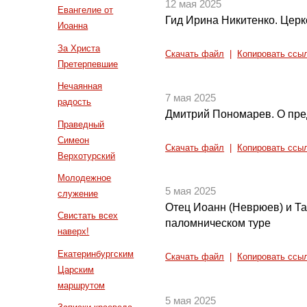
12 мая 2025
Евангелие от
Гид Ирина Никитенко. Цер
Иоанна
За Христа
Скачать файл
|
Копировать ссы
Претерпевшие
Нечаянная
7 мая 2025
радость
Дмитрий Пономарев. О пре
Праведный
Симеон
Скачать файл
|
Копировать ссы
Верхотурский
Молодежное
5 мая 2025
служение
Отец Иоанн (Неврюев) и Т
Свистать всех
паломническом туре
наверх!
Екатеринбургским
Скачать файл
|
Копировать ссы
Царским
маршрутом
5 мая 2025