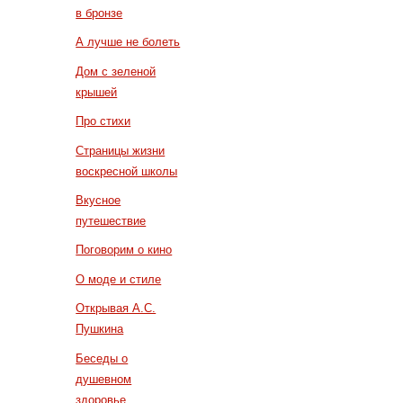
в бронзе
А лучше не болеть
Дом с зеленой
крышей
Про стихи
Страницы жизни
воскресной школы
Вкусное
путешествие
Поговорим о кино
О моде и стиле
Открывая А.С.
Пушкина
Беседы о
душевном
здоровье