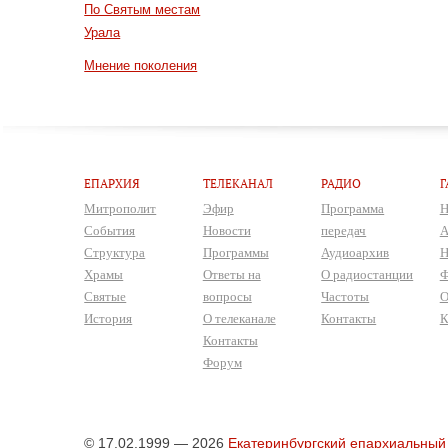
По Святым местам
Урала
Мнение поколения
ЕПАРХИЯ
ТЕЛЕКАНАЛ
РАДИО
Г
Митрополит
Эфир
Программа
Н
События
Новости
передач
А
Структура
Программы
Аудиоархив
Н
Храмы
Ответы на
О радиостанции
Ф
Святые
вопросы
Частоты
О
История
О телеканале
Контакты
К
Контакты
Форум
© 17.02.1999 — 2026
Екатеринбургский епархиальный