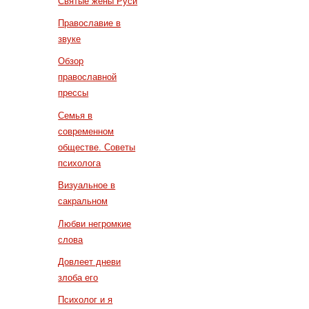
Святые жены Руси
Православие в
звуке
Обзор
православной
прессы
Семья в
современном
обществе. Советы
психолога
Визуальное в
сакральном
Любви негромкие
слова
Довлеет дневи
злоба его
Психолог и я