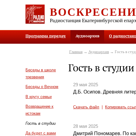
ВОСКРЕСЕН
Радиостанция Екатеринбургской епар
Программа передач
Аудиоархив
О радиостан
Главная
→
Аудиоархив
→ Гость в студ
Гость в студии
Беседы в школе
трезвения
29 мая 2025
Беседы о Вечном
Д.Б. Осипов. Древняя литер
В кругу семьи
Возвращение к
Скачать файл
|
Копировать ссы
истокам
Гость в студии
28 мая 2025
Дмитрий Пономарев. По ка
Да будет с вами