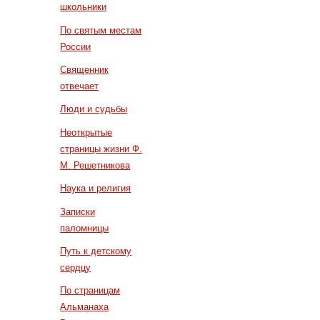
школьники
По святым местам
России
Священник
отвечает
Люди и судьбы
Неоткрытые
страницы жизни Ф.
М. Решетникова
Наука и религия
Записки
паломницы
Путь к детскому
сердцу
По страницам
Альманаха