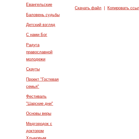
Евангельские
Скачать файл
|
Копировать ссы
Баловень судьбы
Детский взгляд
С нами Бог
Радуга
православной
молодежи
Скауты
Проект "Гостевая
семья"
Фестиваль
"Царские дни"
Основы веры
Медгородок с
доктором
Хлыновым