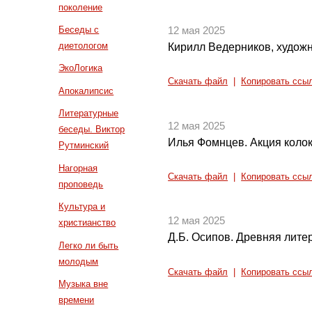
поколение
Беседы с
12 мая 2025
диетологом
Кирилл Ведерников, худож
ЭкоЛогика
Скачать файл
|
Копировать ссы
Апокалипсис
Литературные
12 мая 2025
беседы. Виктор
Илья Фомнцев. Акция коло
Рутминский
Нагорная
Скачать файл
|
Копировать ссы
проповедь
Культура и
12 мая 2025
христианство
Д.Б. Осипов. Древняя литер
Легко ли быть
молодым
Скачать файл
|
Копировать ссы
Музыка вне
времени