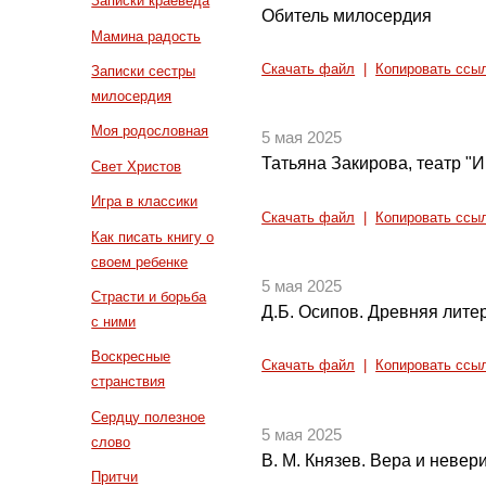
Записки краеведа
Обитель милосердия
Мамина радость
Скачать файл
|
Копировать ссы
Записки сестры
милосердия
Моя родословная
5 мая 2025
Татьяна Закирова, театр "
Свет Христов
Игра в классики
Скачать файл
|
Копировать ссы
Как писать книгу о
своем ребенке
5 мая 2025
Страсти и борьба
Д.Б. Осипов. Древняя литер
с ними
Воскресные
Скачать файл
|
Копировать ссы
странствия
Сердцу полезное
5 мая 2025
слово
В. М. Князев. Вера и невер
Притчи