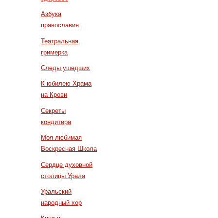
Азбука
православия
Театральная
гримерка
Следы ушедших
К юбилею Храма
на Крови
Секреты
кондитера
Моя любимая
Воскресная Школа
Сердце духовной
столицы Урала
Уральский
народный хор