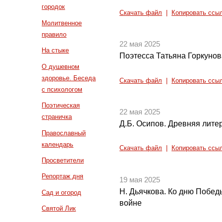
городок
Скачать файл
|
Копировать ссы
Молитвенное
правило
22 мая 2025
На стыке
Поэтесса Татьяна Горкунов
О душевном
здоровье. Беседа
Скачать файл
|
Копировать ссы
с психологом
Поэтическая
22 мая 2025
страничка
Д.Б. Осипов. Древняя литер
Православный
календарь
Скачать файл
|
Копировать ссы
Просветители
Репортаж дня
19 мая 2025
Н. Дьячкова. Ко дню Побед
Сад и огород
войне
Святой Лик