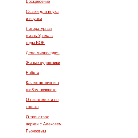
Воскресение
Сказки для внука
и внучки
Литературная
жизнь Урала в
годы ВОВ
Дела милосердия
Живые художники
Работа
Качество жизни в
любом возрасте
О писателях и не
только
О таинствах
церкви с Алексеем
Рыжковым