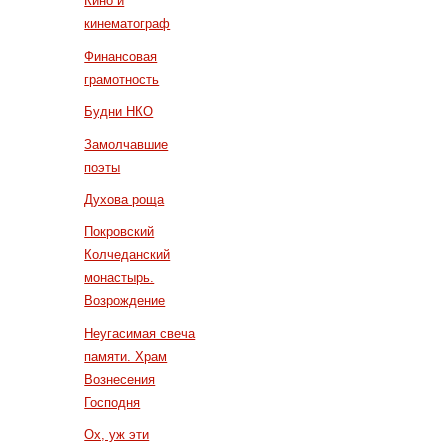
Кино и
кинематограф
Финансовая
грамотность
Будни НКО
Замолчавшие
поэты
Духова роща
Покровский
Колчеданский
монастырь.
Возрождение
Неугасимая свеча
памяти. Храм
Вознесения
Господня
Ох, уж эти