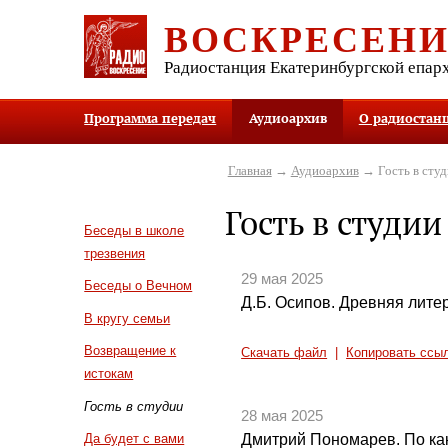
ВОСКРЕСЕН
Радиостанция Екатеринбургской епар
Программа передач
Аудиоархив
О радиостан
Главная
→
Аудиоархив
→ Гость в студ
Гость в студии
Беседы в школе
трезвения
29 мая 2025
Беседы о Вечном
Д.Б. Осипов. Древняя литер
В кругу семьи
Возвращение к
Скачать файл
|
Копировать ссы
истокам
Гость в студии
28 мая 2025
Дмитрий Пономарев. По ка
Да будет с вами