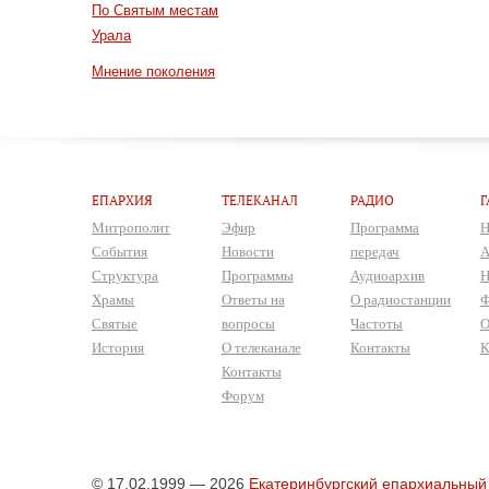
По Святым местам
Урала
Мнение поколения
ЕПАРХИЯ
ТЕЛЕКАНАЛ
РАДИО
Г
Митрополит
Эфир
Программа
Н
События
Новости
передач
А
Структура
Программы
Аудиоархив
Н
Храмы
Ответы на
О радиостанции
Ф
Святые
вопросы
Частоты
О
История
О телеканале
Контакты
К
Контакты
Форум
© 17.02.1999 — 2026
Екатеринбургский епархиальный