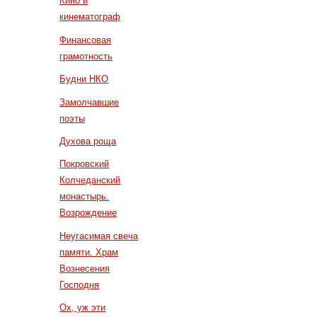
Кино и
кинематограф
Финансовая
грамотность
Будни НКО
Замолчавшие
поэты
Духова роща
Покровский
Колчеданский
монастырь.
Возрождение
Неугасимая свеча
памяти. Храм
Вознесения
Господня
Ох, уж эти