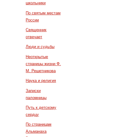
школьники
По святым местам
России
Священник
отвечает
Люди и судьбы
Неоткрытые
страницы жизни Ф.
М. Решетникова
Наука и религия
Записки
паломницы
Путь к детскому
сердцу
По страницам
Альманаха