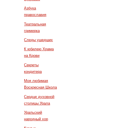
Азбука
православия
Театральная
гримерка
Следы ушедших
К юбилею Храма
на Крови
Секреты
кондитера
Моя любимая
Воскресная Школа
Сердце духовной
столицы Урала
Уральский
народный хор