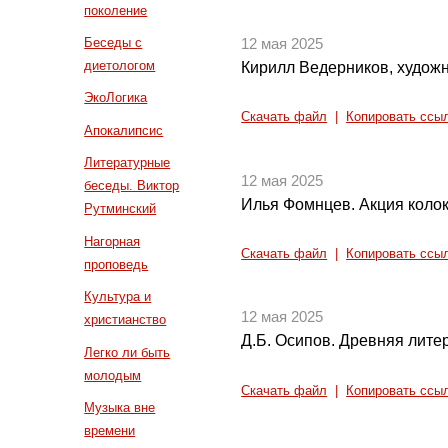
поколение
Беседы с
12 мая 2025
диетологом
Кирилл Ведерников, худож
ЭкоЛогика
Скачать файл
|
Копировать ссы
Апокалипсис
Литературные
12 мая 2025
беседы. Виктор
Илья Фомнцев. Акция коло
Рутминский
Нагорная
Скачать файл
|
Копировать ссы
проповедь
Культура и
12 мая 2025
христианство
Д.Б. Осипов. Древняя литер
Легко ли быть
молодым
Скачать файл
|
Копировать ссы
Музыка вне
времени