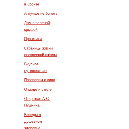
в бронзе
А лучше не болеть
Дом с зеленой
крышей
Про стихи
Страницы жизни
воскресной школы
Вкусное
путешествие
Поговорим о кино
О моде и стиле
Открывая А.С.
Пушкина
Беседы о
душевном
здоровье