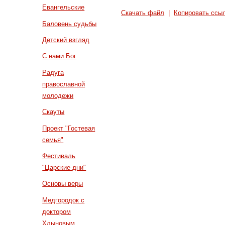
Евангельские
Скачать файл
|
Копировать ссы
Баловень судьбы
Детский взгляд
С нами Бог
Радуга
православной
молодежи
Скауты
Проект "Гостевая
семья"
Фестиваль
"Царские дни"
Основы веры
Медгородок с
доктором
Хлыновым