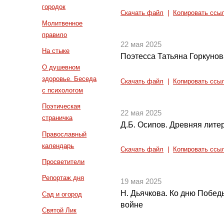
городок
Скачать файл
|
Копировать ссы
Молитвенное
правило
22 мая 2025
На стыке
Поэтесса Татьяна Горкунов
О душевном
здоровье. Беседа
Скачать файл
|
Копировать ссы
с психологом
Поэтическая
22 мая 2025
страничка
Д.Б. Осипов. Древняя литер
Православный
календарь
Скачать файл
|
Копировать ссы
Просветители
Репортаж дня
19 мая 2025
Н. Дьячкова. Ко дню Побед
Сад и огород
войне
Святой Лик