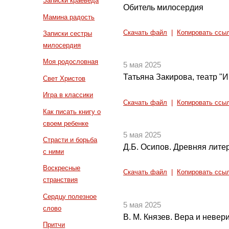
Записки краеведа
Обитель милосердия
Мамина радость
Скачать файл
|
Копировать ссы
Записки сестры
милосердия
Моя родословная
5 мая 2025
Татьяна Закирова, театр "
Свет Христов
Игра в классики
Скачать файл
|
Копировать ссы
Как писать книгу о
своем ребенке
5 мая 2025
Страсти и борьба
Д.Б. Осипов. Древняя литер
с ними
Воскресные
Скачать файл
|
Копировать ссы
странствия
Сердцу полезное
5 мая 2025
слово
В. М. Князев. Вера и невер
Притчи