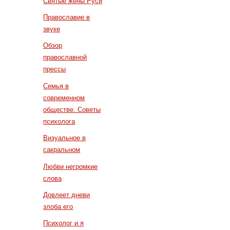
Святые жены Руси
Православие в
звуке
Обзор
православной
прессы
Семья в
современном
обществе. Советы
психолога
Визуальное в
сакральном
Любви негромкие
слова
Довлеет дневи
злоба его
Психолог и я