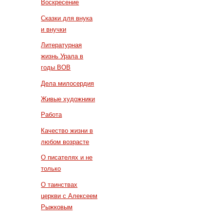
Воскресение
Сказки для внука
и внучки
Литературная
жизнь Урала в
годы ВОВ
Дела милосердия
Живые художники
Работа
Качество жизни в
любом возрасте
О писателях и не
только
О таинствах
церкви с Алексеем
Рыжковым