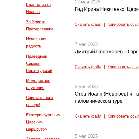
12 мая 2025
Евангелие от
Гид Ирина Никитенко. Цер
Иоанна
За Христа
Скачать файл
|
Копировать ссы
Претерпевшие
Нечаянная
7 мая 2025
радость
Дмитрий Пономарев. О пре
Праведный
Симеон
Скачать файл
|
Копировать ссы
Верхотурский
Молодежное
5 мая 2025
служение
Отец Иоанн (Неврюев) и Т
Свистать всех
паломническом туре
наверх!
Екатеринбургским
Скачать файл
|
Копировать ссы
Царским
маршрутом
5 мая 2025