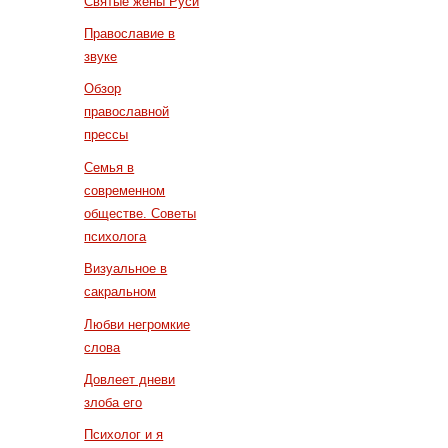
Святые жены Руси
Православие в
звуке
Обзор
православной
прессы
Семья в
современном
обществе. Советы
психолога
Визуальное в
сакральном
Любви негромкие
слова
Довлеет дневи
злоба его
Психолог и я