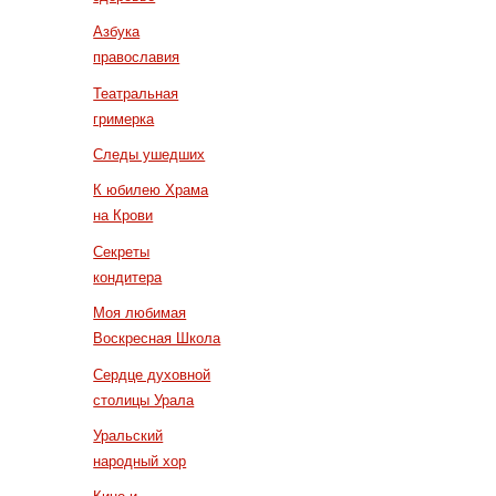
Азбука
православия
Театральная
гримерка
Следы ушедших
К юбилею Храма
на Крови
Секреты
кондитера
Моя любимая
Воскресная Школа
Сердце духовной
столицы Урала
Уральский
народный хор