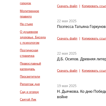
городок
Скачать файл
|
Копировать ссы
Молитвенное
правило
22 мая 2025
На стыке
Поэтесса Татьяна Горкунов
О душевном
здоровье. Беседа
Скачать файл
|
Копировать ссы
с психологом
Поэтическая
22 мая 2025
страничка
Д.Б. Осипов. Древняя литер
Православный
календарь
Скачать файл
|
Копировать ссы
Просветители
Репортаж дня
19 мая 2025
Н. Дьячкова. Ко дню Побед
Сад и огород
войне
Святой Лик