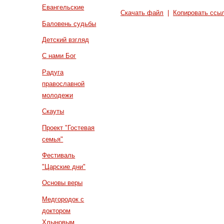
Евангельские
Скачать файл
|
Копировать ссы
Баловень судьбы
Детский взгляд
С нами Бог
Радуга
православной
молодежи
Скауты
Проект "Гостевая
семья"
Фестиваль
"Царские дни"
Основы веры
Медгородок с
доктором
Хлыновым