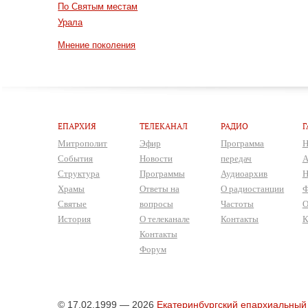
По Святым местам
Урала
Мнение поколения
ЕПАРХИЯ
ТЕЛЕКАНАЛ
РАДИО
Г
Митрополит
Эфир
Программа
Н
События
Новости
передач
А
Структура
Программы
Аудиоархив
Н
Храмы
Ответы на
О радиостанции
Ф
Святые
вопросы
Частоты
О
История
О телеканале
Контакты
К
Контакты
Форум
© 17.02.1999 — 2026
Екатеринбургский епархиальный