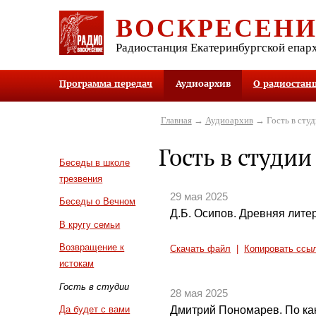
ВОСКРЕСЕН
Радиостанция Екатеринбургской епар
Программа передач
Аудиоархив
О радиостан
Главная
→
Аудиоархив
→ Гость в студ
Гость в студии
Беседы в школе
трезвения
29 мая 2025
Беседы о Вечном
Д.Б. Осипов. Древняя литер
В кругу семьи
Возвращение к
Скачать файл
|
Копировать ссы
истокам
Гость в студии
28 мая 2025
Дмитрий Пономарев. По ка
Да будет с вами