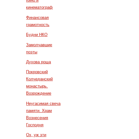
Кино и
кинематограф
Финансовая
грамотность
Будни НКО
Замолчавшие
поэты
Духова роща
Покровский
Колчеданский
монастырь.
Возрождение
Неугасимая свеча
памяти. Храм
Вознесения
Господня
Ох, уж эти