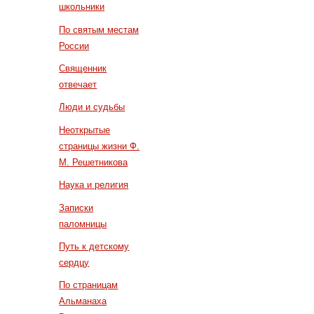
школьники
По святым местам
России
Священник
отвечает
Люди и судьбы
Неоткрытые
страницы жизни Ф.
М. Решетникова
Наука и религия
Записки
паломницы
Путь к детскому
сердцу
По страницам
Альманаха