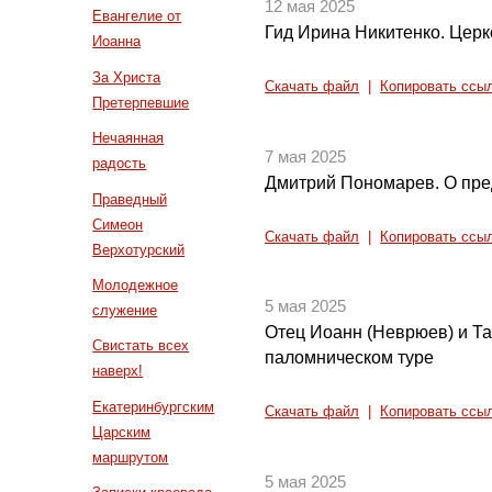
12 мая 2025
Евангелие от
Гид Ирина Никитенко. Цер
Иоанна
За Христа
Скачать файл
|
Копировать ссы
Претерпевшие
Нечаянная
7 мая 2025
радость
Дмитрий Пономарев. О пре
Праведный
Симеон
Скачать файл
|
Копировать ссы
Верхотурский
Молодежное
5 мая 2025
служение
Отец Иоанн (Неврюев) и Т
Свистать всех
паломническом туре
наверх!
Екатеринбургским
Скачать файл
|
Копировать ссы
Царским
маршрутом
5 мая 2025