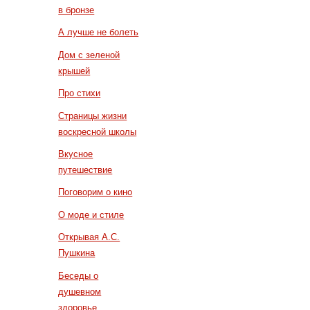
в бронзе
А лучше не болеть
Дом с зеленой
крышей
Про стихи
Страницы жизни
воскресной школы
Вкусное
путешествие
Поговорим о кино
О моде и стиле
Открывая А.С.
Пушкина
Беседы о
душевном
здоровье