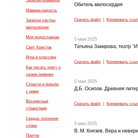
Записки краеведа
Обитель милосердия
Мамина радость
Скачать файл
|
Копировать ссы
Записки сестры
милосердия
Моя родословная
5 мая 2025
Татьяна Закирова, театр "
Свет Христов
Игра в классики
Скачать файл
|
Копировать ссы
Как писать книгу о
своем ребенке
5 мая 2025
Страсти и борьба
Д.Б. Осипов. Древняя литер
с ними
Воскресные
Скачать файл
|
Копировать ссы
странствия
Сердцу полезное
5 мая 2025
слово
В. М. Князев. Вера и невер
Притчи