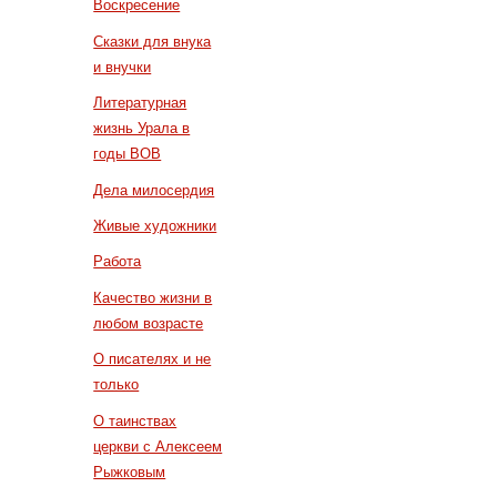
Воскресение
Сказки для внука
и внучки
Литературная
жизнь Урала в
годы ВОВ
Дела милосердия
Живые художники
Работа
Качество жизни в
любом возрасте
О писателях и не
только
О таинствах
церкви с Алексеем
Рыжковым