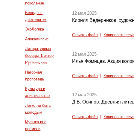
поколение
Беседы с
12 мая 2025
диетологом
Кирилл Ведерников, худож
ЭкоЛогика
Скачать файл
|
Копировать ссы
Апокалипсис
Литературные
12 мая 2025
беседы. Виктор
Илья Фомнцев. Акция коло
Рутминский
Нагорная
Скачать файл
|
Копировать ссы
проповедь
Культура и
12 мая 2025
христианство
Д.Б. Осипов. Древняя литер
Легко ли быть
молодым
Скачать файл
|
Копировать ссы
Музыка вне
времени