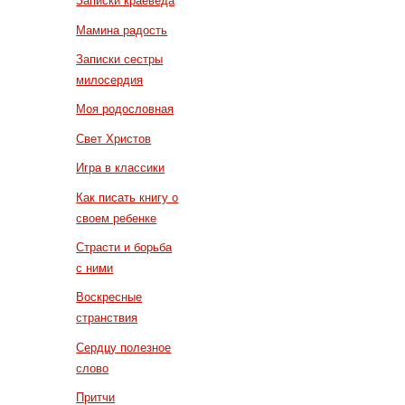
Записки краеведа
Мамина радость
Записки сестры
милосердия
Моя родословная
Свет Христов
Игра в классики
Как писать книгу о
своем ребенке
Страсти и борьба
с ними
Воскресные
странствия
Сердцу полезное
слово
Притчи