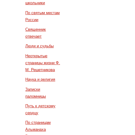
школьники
По святым местам
России
Священник
отвечает
Люди и судьбы
Неоткрытые
страницы жизни Ф.
М. Решетникова
Наука и религия
Записки
паломницы
Путь к детскому
сердцу
По страницам
Альманаха