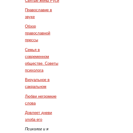
Святые жены Руси
Православие в
звуке
Обзор
православной
прессы
Семья в
современном
обществе. Советы
психолога
Визуальное в
сакральном
Любви негромкие
слова
Довлеет дневи
злоба его
Психолог и я