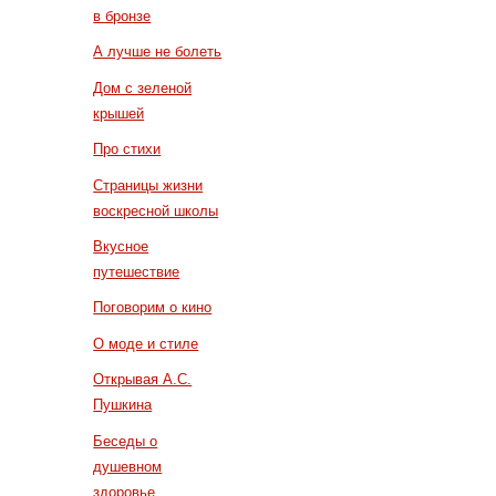
в бронзе
А лучше не болеть
Дом с зеленой
крышей
Про стихи
Страницы жизни
воскресной школы
Вкусное
путешествие
Поговорим о кино
О моде и стиле
Открывая А.С.
Пушкина
Беседы о
душевном
здоровье