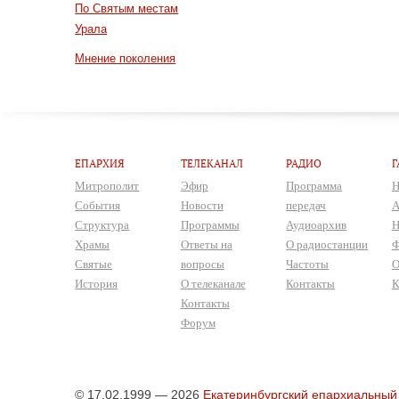
По Святым местам
Урала
Мнение поколения
ЕПАРХИЯ
ТЕЛЕКАНАЛ
РАДИО
Г
Митрополит
Эфир
Программа
Н
События
Новости
передач
А
Структура
Программы
Аудиоархив
Н
Храмы
Ответы на
О радиостанции
Ф
Святые
вопросы
Частоты
О
История
О телеканале
Контакты
К
Контакты
Форум
© 17.02.1999 — 2026
Екатеринбургский епархиальный