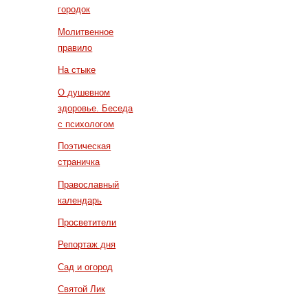
городок
Молитвенное
правило
На стыке
О душевном
здоровье. Беседа
с психологом
Поэтическая
страничка
Православный
календарь
Просветители
Репортаж дня
Сад и огород
Святой Лик