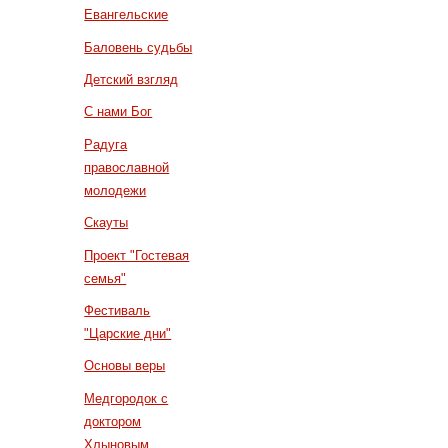
Евангельские
Баловень судьбы
Детский взгляд
С нами Бог
Радуга
православной
молодежи
Скауты
Проект "Гостевая
семья"
Фестиваль
"Царские дни"
Основы веры
Медгородок с
доктором
Хлыновым