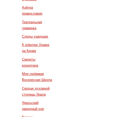
Азбука
православия
Театральная
гримерка
Следы ушедших
К юбилею Храма
на Крови
Секреты
кондитера
Моя любимая
Воскресная Школа
Сердце духовной
столицы Урала
Уральский
народный хор