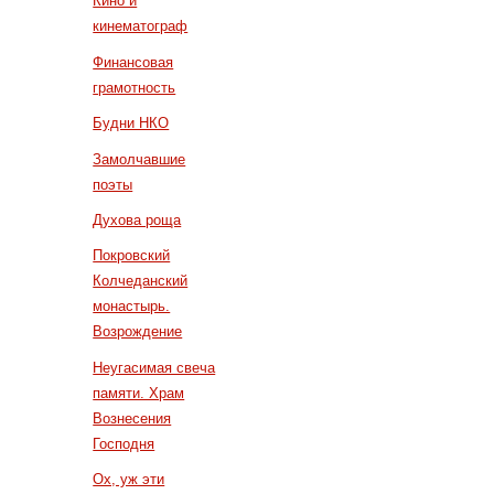
Кино и
кинематограф
Финансовая
грамотность
Будни НКО
Замолчавшие
поэты
Духова роща
Покровский
Колчеданский
монастырь.
Возрождение
Неугасимая свеча
памяти. Храм
Вознесения
Господня
Ох, уж эти