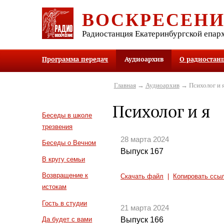
ВОСКРЕСЕН
Радиостанция Екатеринбургской епар
Программа передач
Аудиоархив
О радиостан
Главная
→
Аудиоархив
→ Психолог и 
Психолог и я
Беседы в школе
трезвения
28 марта 2024
Беседы о Вечном
Выпуск 167
В кругу семьи
Возвращение к
Скачать файл
|
Копировать ссы
истокам
Гость в студии
21 марта 2024
Выпуск 166
Да будет с вами