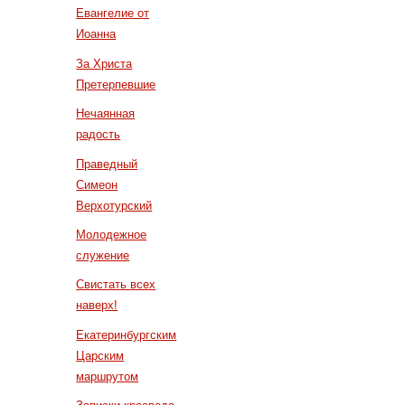
Евангелие от
Иоанна
За Христа
Претерпевшие
Нечаянная
радость
Праведный
Симеон
Верхотурский
Молодежное
служение
Свистать всех
наверх!
Екатеринбургским
Царским
маршрутом