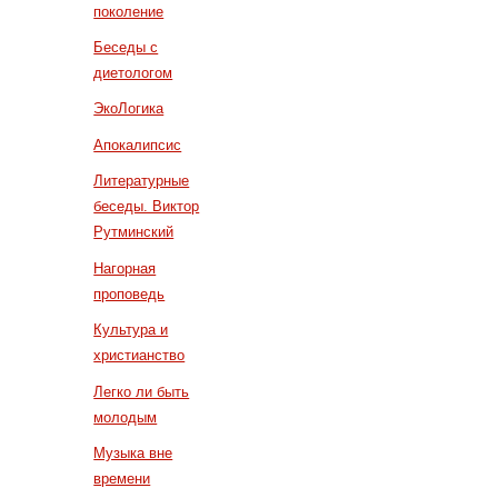
поколение
Беседы с
диетологом
ЭкоЛогика
Апокалипсис
Литературные
беседы. Виктор
Рутминский
Нагорная
проповедь
Культура и
христианство
Легко ли быть
молодым
Музыка вне
времени