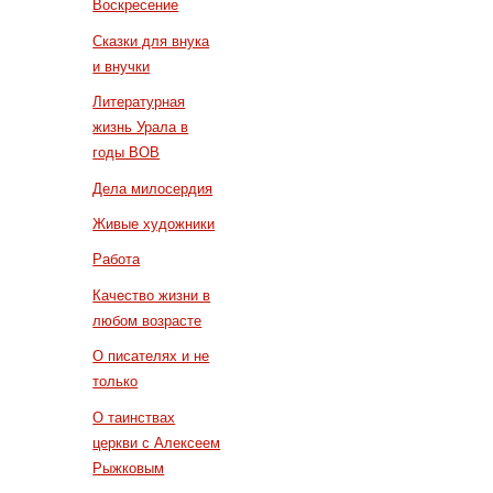
Воскресение
Сказки для внука
и внучки
Литературная
жизнь Урала в
годы ВОВ
Дела милосердия
Живые художники
Работа
Качество жизни в
любом возрасте
О писателях и не
только
О таинствах
церкви с Алексеем
Рыжковым