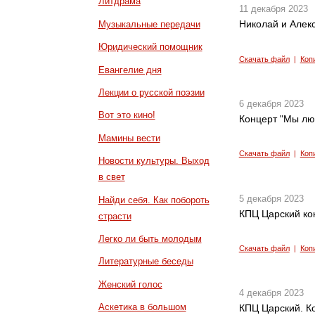
Литдрама
11 декабря 2023
Николай и Алек
Музыкальные передачи
Юридический помощник
Скачать файл
|
Коп
Евангелие дня
Лекции о русской поэзии
6 декабря 2023
Вот это кино!
Концерт "Мы люб
Мамины вести
Скачать файл
|
Коп
Новости культуры. Выход
в свет
5 декабря 2023
Найди себя. Как побороть
КПЦ Царский ко
страсти
Легко ли быть молодым
Скачать файл
|
Коп
Литературные беседы
Женский голос
4 декабря 2023
Аскетика в большом
КПЦ Царский. К