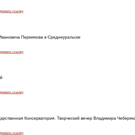
ировать ссылку
Ивановича Пермякова в Среднеуральске
ировать ссылку
й
ировать ссылку
дарственная Консерватория. Творческий вечер Владимира Чеберяк
ировать ссылку