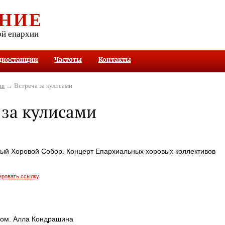
НИЕ
ой епархии
диостанции
Частоты
Контакты
ив
→ Встреча за кулисами
 за кулисами
-ый Хоровой Собор. Концерт Епархиальных хоровых коллективов
ировать ссылку
ком. Алла Кондрашина