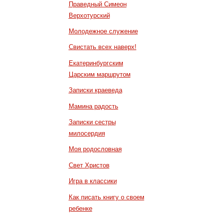
Праведный Симеон
Верхотурский
Молодежное служение
Свистать всех наверх!
Екатеринбургским
Царским маршрутом
Записки краеведа
Мамина радость
Записки сестры
милосердия
Моя родословная
Свет Христов
Игра в классики
Как писать книгу о своем
ребенке