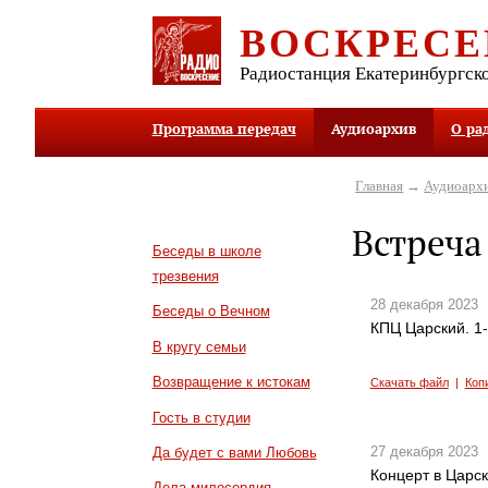
ВОСКРЕСЕ
Радиостанция Екатеринбургск
Программа передач
Аудиоархив
О ра
Главная
→
Аудиоарх
Встреча
Беседы в школе
трезвения
28 декабря 2023
Беседы о Вечном
КПЦ Царский. 1
В кругу семьи
Возвращение к истокам
Скачать файл
|
Коп
Гость в студии
27 декабря 2023
Да будет с вами Любовь
Концерт в Царс
Дела милосердия