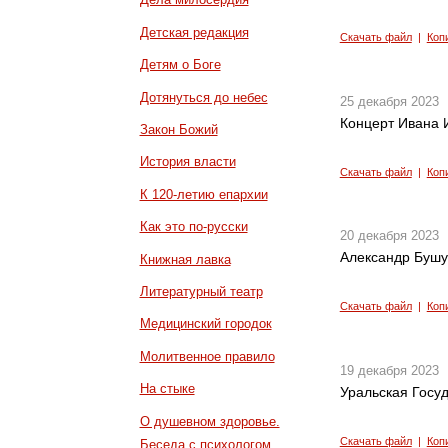
Детская редакция
Скачать файл
|
Коп
Детям о Боге
Дотянуться до небес
25 декабря 2023
Концерт Ивана 
Закон Божий
История власти
Скачать файл
|
Коп
К 120-летию епархии
Как это по-русски
20 декабря 2023
Александр Бушу
Книжная лавка
Литературный театр
Скачать файл
|
Коп
Медицинский городок
Молитвенное правило
19 декабря 2023
На стыке
Уральская Госу
О душевном здоровье.
Скачать файл
|
Коп
Беседа с психологом