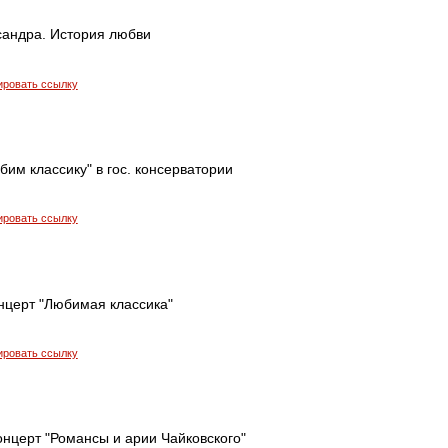
сандра. История любви
ировать ссылку
им классику" в гос. консерватории
ировать ссылку
нцерт "Любимая классика"
ировать ссылку
онцерт "Романсы и арии Чайковского"