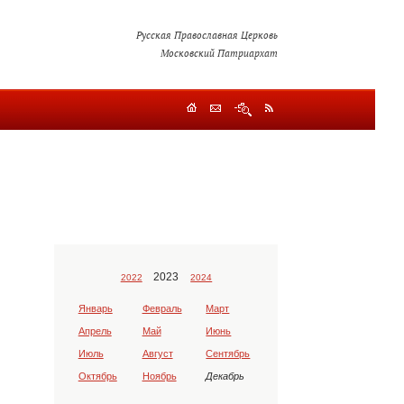
Русская Православная Церковь
Московский Патриархат
2023
2022
2024
Январь
Февраль
Март
Апрель
Май
Июнь
Июль
Август
Сентябрь
Октябрь
Ноябрь
Декабрь