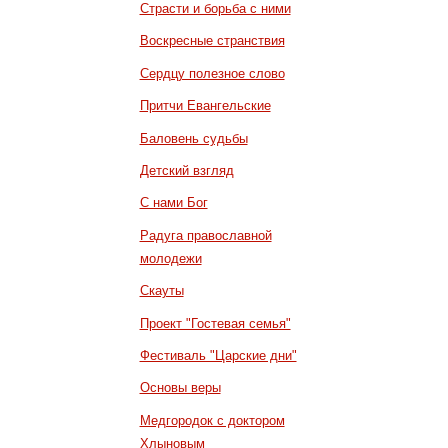
Страсти и борьба с ними
Воскресные странствия
Сердцу полезное слово
Притчи Евангельские
Баловень судьбы
Детский взгляд
С нами Бог
Радуга православной
молодежи
Скауты
Проект "Гостевая семья"
Фестиваль "Царские дни"
Основы веры
Медгородок с доктором
Хлыновым