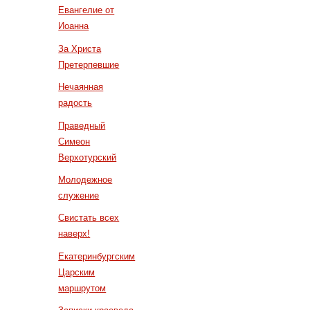
Евангелие от
Иоанна
За Христа
Претерпевшие
Нечаянная
радость
Праведный
Симеон
Верхотурский
Молодежное
служение
Свистать всех
наверх!
Екатеринбургским
Царским
маршрутом