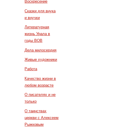
Воскресение
Сказки для внука
и внучки
Литературная
жизнь Урала в
годы ВОВ
Дела милосердия
Живые художники
Работа
Качество жизни в
любом возрасте
О писателях и не
только
О таинствах
церкви с Алексеем
Рыжковым