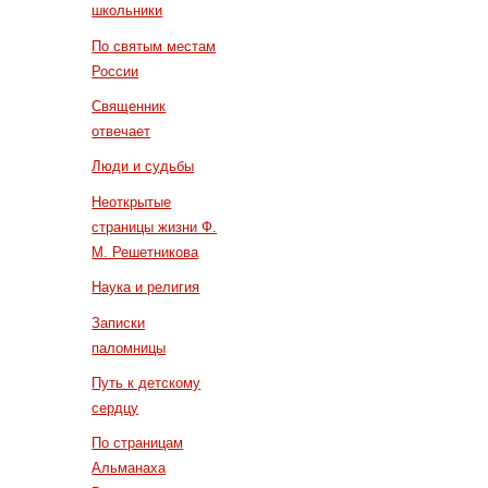
школьники
По святым местам
России
Священник
отвечает
Люди и судьбы
Неоткрытые
страницы жизни Ф.
М. Решетникова
Наука и религия
Записки
паломницы
Путь к детскому
сердцу
По страницам
Альманаха