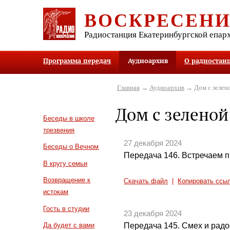
ВОСКРЕСЕН
Радиостанция Екатеринбургской епар
Программа передач
Аудиоархив
О радиостан
Главная
→
Аудиоархив
→ Дом с зелен
Дом с зелено
Беседы в школе
трезвения
27 декабря 2024
Беседы о Вечном
Передача 146. Встречаем 
В кругу семьи
Возвращение к
Скачать файл
|
Копировать ссы
истокам
Гость в студии
23 декабря 2024
Передача 145. Смех и радо
Да будет с вами