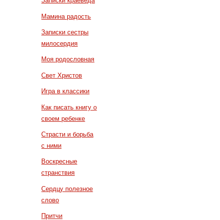
Записки краеведа
Мамина радость
Записки сестры
милосердия
Моя родословная
Свет Христов
Игра в классики
Как писать книгу о
своем ребенке
Страсти и борьба
с ними
Воскресные
странствия
Сердцу полезное
слово
Притчи