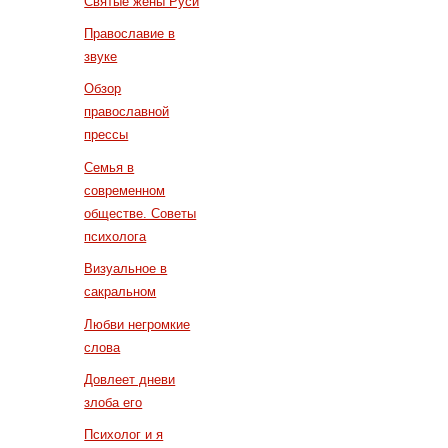
Святые жены Руси
Православие в
звуке
Обзор
православной
прессы
Семья в
современном
обществе. Советы
психолога
Визуальное в
сакральном
Любви негромкие
слова
Довлеет дневи
злоба его
Психолог и я