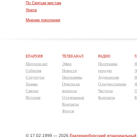
По Святым местам
Урала
Мнение поколения
ЕПАРХИЯ
ТЕЛЕКАНАЛ
РАДИО
Г
Митрополит
Эфир
Программа
Н
События
Новости
передач
А
Структура
Программы
Аудиоархив
Н
Храмы
Ответы на
О радиостанции
Ф
Святые
вопросы
Частоты
О
История
О телеканале
Контакты
К
Контакты
Форум
© 17.02.1999 — 2026
Екатеринбургский епархиальный