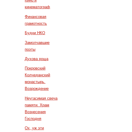
Кино и
кинематограф
Финансовая
грамотность
Будни НКО
Замолчавшие
поэты
Духова роща
Покровский
Колчеданский
монастырь.
Возрождение
Неугасимая свеча
памяти. Храм
Вознесения
Господня
Ох, уж эти