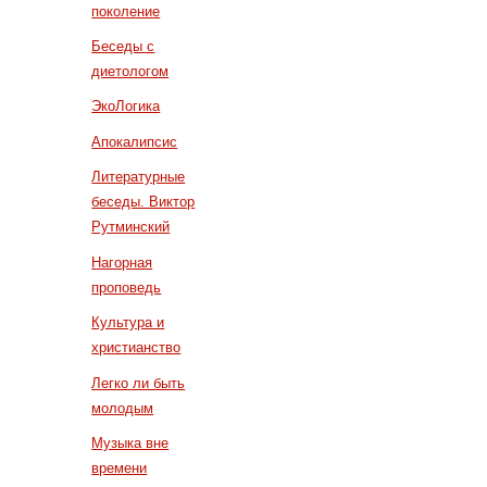
поколение
Беседы с
диетологом
ЭкоЛогика
Апокалипсис
Литературные
беседы. Виктор
Рутминский
Нагорная
проповедь
Культура и
христианство
Легко ли быть
молодым
Музыка вне
времени