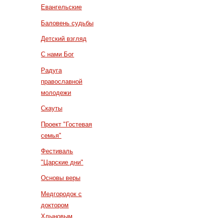
Евангельские
Баловень судьбы
Детский взгляд
С нами Бог
Радуга
православной
молодежи
Скауты
Проект "Гостевая
семья"
Фестиваль
"Царские дни"
Основы веры
Медгородок с
доктором
Хлыновым