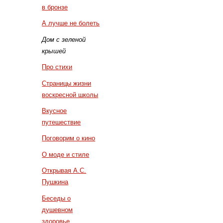
в бронзе
А лучше не болеть
Дом с зеленой
крышей
Про стихи
Страницы жизни
воскресной школы
Вкусное
путешествие
Поговорим о кино
О моде и стиле
Открывая А.С.
Пушкина
Беседы о
душевном
здоровье