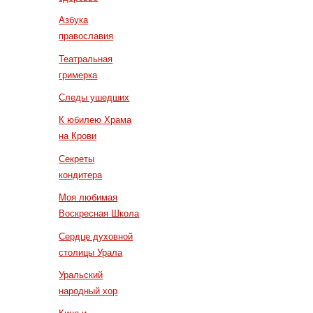
Азбука
православия
Театральная
гримерка
Следы ушедших
К юбилею Храма
на Крови
Секреты
кондитера
Моя любимая
Воскресная Школа
Сердце духовной
столицы Урала
Уральский
народный хор