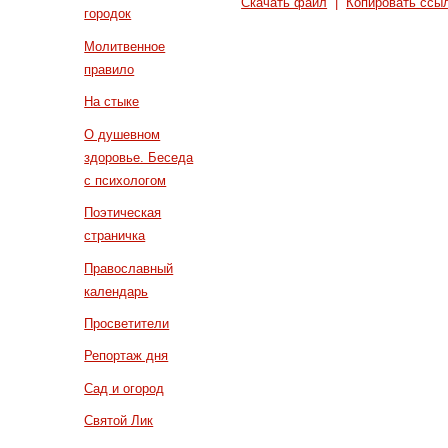
Скачать файл
|
Копировать ссы
городок
Молитвенное
правило
На стыке
О душевном
здоровье. Беседа
с психологом
Поэтическая
страничка
Православный
календарь
Просветители
Репортаж дня
Сад и огород
Святой Лик