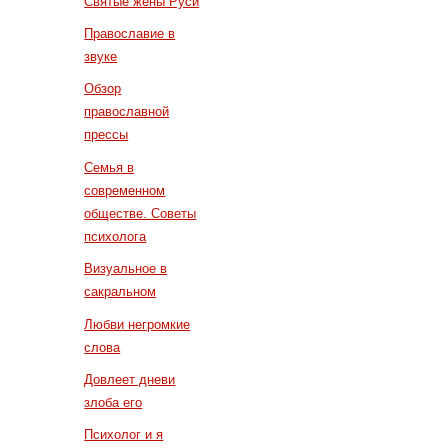
Святые жены Руси
Православие в
звуке
Обзор
православной
прессы
Семья в
современном
обществе. Советы
психолога
Визуальное в
сакральном
Любви негромкие
слова
Довлеет дневи
злоба его
Психолог и я