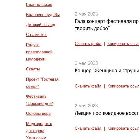
Евангельские
2 мая 2023
Баловень судьбы
Гала концерт фестиваля п
Детский взгляд
творить добро"
С нами Бог
Скачать файл
|
Копировать ссы
Радуга
православной
молодежи
2 мая 2023
Скауты
Концер "Женщина и струны
Проект "Гостевая
Скачать файл
|
Копировать ссы
семья"
Фестиваль
"Царские дни"
2 мая 2023
Лекция постковидное восс
Основы веры
Медгородок с
Скачать файл
|
Копировать ссы
доктором
Хлыновым