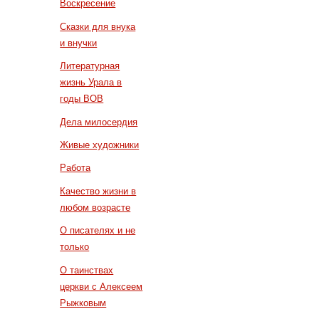
Воскресение
Сказки для внука
и внучки
Литературная
жизнь Урала в
годы ВОВ
Дела милосердия
Живые художники
Работа
Качество жизни в
любом возрасте
О писателях и не
только
О таинствах
церкви с Алексеем
Рыжковым