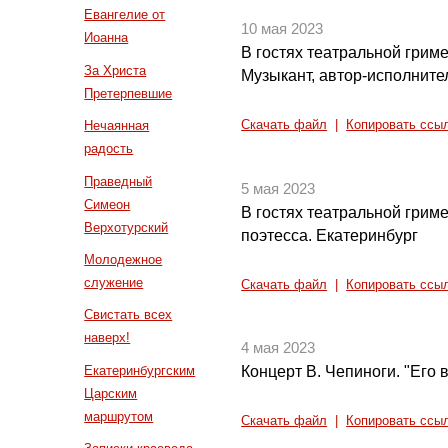
Евангелие от
10 мая 2023
Иоанна
В гостях театральной грим
За Христа
Музыкант, автор-исполните
Претерпевшие
Нечаянная
Скачать файл
|
Копировать ссы
радость
Праведный
5 мая 2023
Симеон
В гостях театральной грим
Верхотурский
поэтесса. Екатеринбург
Молодежное
служение
Скачать файл
|
Копировать ссы
Свистать всех
наверх!
4 мая 2023
Екатеринбургским
Концерт В. Чепиноги. "Его 
Царским
маршрутом
Скачать файл
|
Копировать ссы