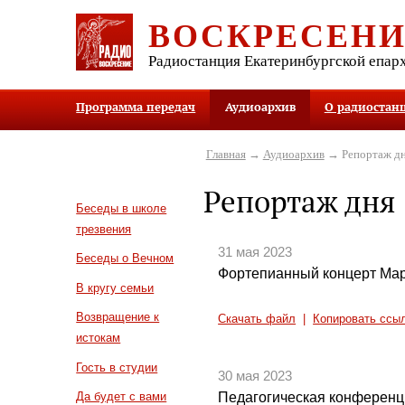
ВОСКРЕСЕН
Радиостанция Екатеринбургской епар
Программа передач
Аудиоархив
О радиостан
Главная
→
Аудиоархив
→ Репортаж д
Репортаж дня
Беседы в школе
трезвения
31 мая 2023
Беседы о Вечном
Фортепианный концерт Мар
В кругу семьи
Возвращение к
Скачать файл
|
Копировать ссы
истокам
Гость в студии
30 мая 2023
Педагогическая конференц
Да будет с вами