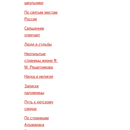
школьники
По святым местам
России
Священник
отвечает
Люди и судьбы
Неоткрытые
страницы жизни Ф.
М. Решетникова
Наука и религия
Записки
паломницы
Путь к детскому
сердцу
По страницам
Альманаха