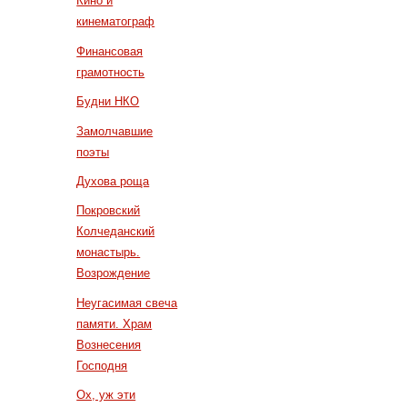
Кино и
кинематограф
Финансовая
грамотность
Будни НКО
Замолчавшие
поэты
Духова роща
Покровский
Колчеданский
монастырь.
Возрождение
Неугасимая свеча
памяти. Храм
Вознесения
Господня
Ох, уж эти