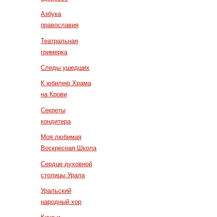
Азбука
православия
Театральная
гримерка
Следы ушедших
К юбилею Храма
на Крови
Секреты
кондитера
Моя любимая
Воскресная Школа
Сердце духовной
столицы Урала
Уральский
народный хор