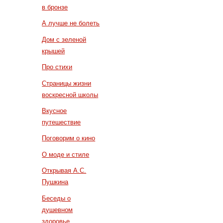
в бронзе
А лучше не болеть
Дом с зеленой
крышей
Про стихи
Страницы жизни
воскресной школы
Вкусное
путешествие
Поговорим о кино
О моде и стиле
Открывая А.С.
Пушкина
Беседы о
душевном
здоровье