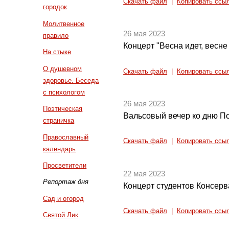
Скачать файл
|
Копировать ссы
городок
Молитвенное
26 мая 2023
правило
Концерт "Весна идет, весне
На стыке
О душевном
Скачать файл
|
Копировать ссы
здоровье. Беседа
с психологом
26 мая 2023
Поэтическая
Вальсовый вечер ко дню П
страничка
Православный
Скачать файл
|
Копировать ссы
календарь
Просветители
22 мая 2023
Репортаж дня
Концерт студентов Консерв
Сад и огород
Скачать файл
|
Копировать ссы
Святой Лик