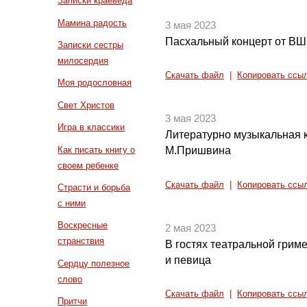
Записки краеведа
Мамина радость
3 мая 2023
Пасхальный концерт от ВШ
Записки сестры
милосердия
Скачать файл
|
Копировать ссы
Моя родословная
Свет Христов
3 мая 2023
Игра в классики
Литературно музыкальная 
Как писать книгу о
М.Пришвина
своем ребенке
Скачать файл
|
Копировать ссы
Страсти и борьба
с ними
Воскресные
2 мая 2023
странствия
В гостях театральной грим
и певица
Сердцу полезное
слово
Скачать файл
|
Копировать ссы
Притчи