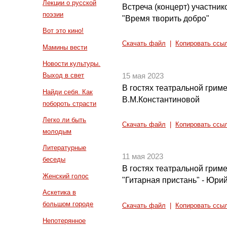
Лекции о русской
Встреча (концерт) участни
поэзии
"Время творить добро"
Вот это кино!
Скачать файл
|
Копировать ссы
Мамины вести
Новости культуры.
Выход в свет
15 мая 2023
В гостях театральной грим
Найди себя. Как
В.М.Константиновой
побороть страсти
Легко ли быть
Скачать файл
|
Копировать ссы
молодым
Литературные
11 мая 2023
беседы
В гостях театральной грим
Женский голос
"Гитарная пристань" - Юри
Аскетика в
большом городе
Скачать файл
|
Копировать ссы
Непотерянное