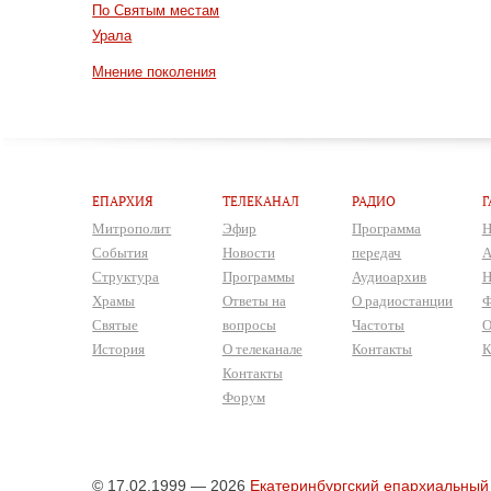
По Святым местам
Урала
Мнение поколения
ЕПАРХИЯ
ТЕЛЕКАНАЛ
РАДИО
Г
Митрополит
Эфир
Программа
Н
События
Новости
передач
А
Структура
Программы
Аудиоархив
Н
Храмы
Ответы на
О радиостанции
Ф
Святые
вопросы
Частоты
О
История
О телеканале
Контакты
К
Контакты
Форум
© 17.02.1999 — 2026
Екатеринбургский епархиальный