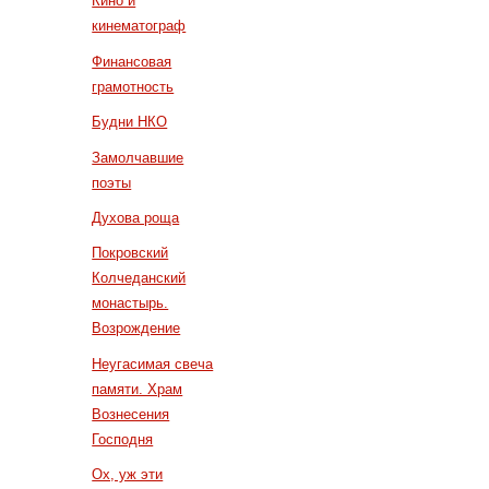
Кино и
кинематограф
Финансовая
грамотность
Будни НКО
Замолчавшие
поэты
Духова роща
Покровский
Колчеданский
монастырь.
Возрождение
Неугасимая свеча
памяти. Храм
Вознесения
Господня
Ох, уж эти