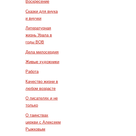
Воскресение
Сказки для внука
и внучки
Литературная
жизнь Урала в
годы ВОВ
Дела милосердия
Живые художники
Работа
Качество жизни в
любом возрасте
О писателях и не
только
О таинствах
церкви с Алексеем
Рыжковым