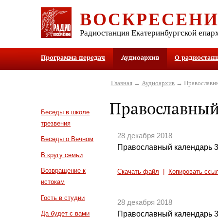
ВОСКРЕСЕН
Радиостанция Екатеринбургской епар
Программа передач
Аудиоархив
О радиостан
Главная
→
Аудиоархив
→ Православны
Православный
Беседы в школе
трезвения
28 декабря 2018
Беседы о Вечном
Православный календарь 3
В кругу семьи
Возвращение к
Скачать файл
|
Копировать ссы
истокам
Гость в студии
28 декабря 2018
Православный календарь 3
Да будет с вами