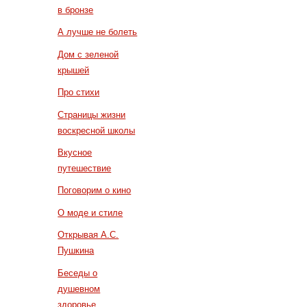
в бронзе
А лучше не болеть
Дом с зеленой
крышей
Про стихи
Страницы жизни
воскресной школы
Вкусное
путешествие
Поговорим о кино
О моде и стиле
Открывая А.С.
Пушкина
Беседы о
душевном
здоровье