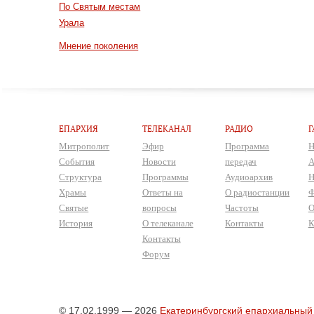
По Святым местам
Урала
Мнение поколения
ЕПАРХИЯ
ТЕЛЕКАНАЛ
РАДИО
Г
Митрополит
Эфир
Программа
Н
События
Новости
передач
А
Структура
Программы
Аудиоархив
Н
Храмы
Ответы на
О радиостанции
Ф
Святые
вопросы
Частоты
О
История
О телеканале
Контакты
К
Контакты
Форум
© 17.02.1999 — 2026
Екатеринбургский епархиальный