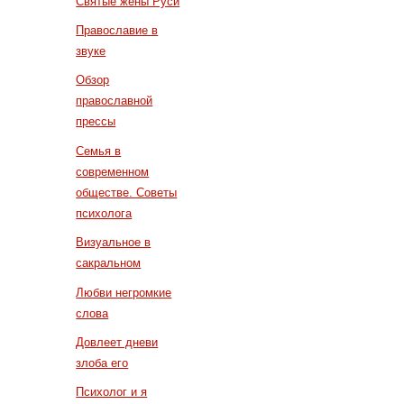
Святые жены Руси
Православие в
звуке
Обзор
православной
прессы
Семья в
современном
обществе. Советы
психолога
Визуальное в
сакральном
Любви негромкие
слова
Довлеет дневи
злоба его
Психолог и я