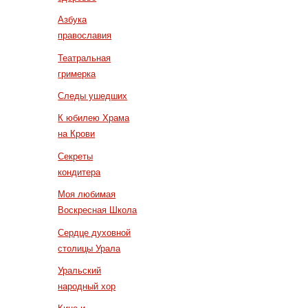
Азбука
православия
Театральная
гримерка
Следы ушедших
К юбилею Храма
на Крови
Секреты
кондитера
Моя любимая
Воскресная Школа
Сердце духовной
столицы Урала
Уральский
народный хор