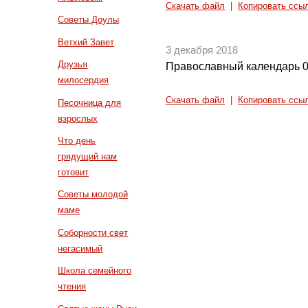
Скачать файл
|
Копировать ссы
Советы Доулы
Ветхий Завет
3 декабря 2018
Друзья
Православный календарь 0
милосердия
Скачать файл
|
Копировать ссы
Песочница для
взрослых
Что день
грядущий нам
готовит
Советы молодой
маме
Соборности свет
негасимый
Школа семейного
чтения