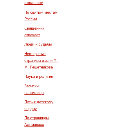
школьники
По святым местам
России
Священник
отвечает
Люди и судьбы
Неоткрытые
страницы жизни Ф.
М. Решетникова
Наука и религия
Записки
паломницы
Путь к детскому
сердцу
По страницам
Альманаха