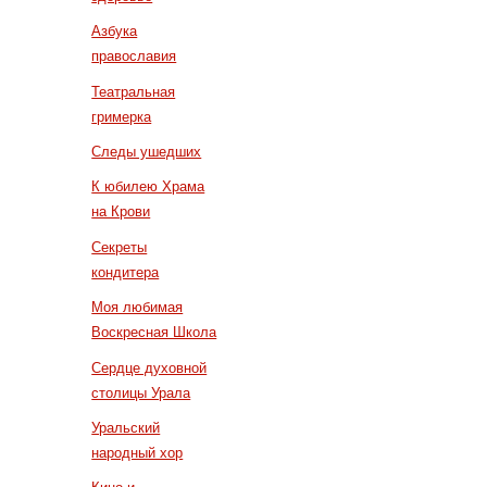
Азбука
православия
Театральная
гримерка
Следы ушедших
К юбилею Храма
на Крови
Секреты
кондитера
Моя любимая
Воскресная Школа
Сердце духовной
столицы Урала
Уральский
народный хор