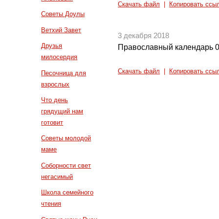
Скачать файл
|
Копировать ссы
Советы Доулы
Ветхий Завет
3 декабря 2018
Друзья
Православный календарь 0
милосердия
Скачать файл
|
Копировать ссы
Песочница для
взрослых
Что день
грядущий нам
готовит
Советы молодой
маме
Соборности свет
негасимый
Школа семейного
чтения