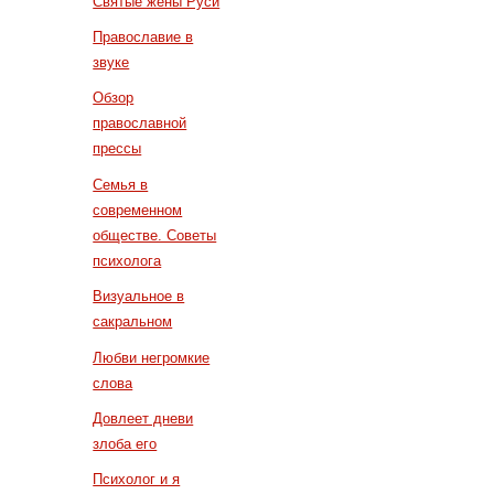
Святые жены Руси
Православие в
звуке
Обзор
православной
прессы
Семья в
современном
обществе. Советы
психолога
Визуальное в
сакральном
Любви негромкие
слова
Довлеет дневи
злоба его
Психолог и я