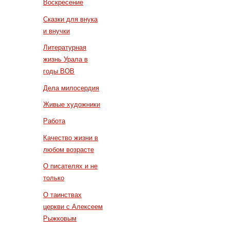
Воскресение
Сказки для внука
и внучки
Литературная
жизнь Урала в
годы ВОВ
Дела милосердия
Живые художники
Работа
Качество жизни в
любом возрасте
О писателях и не
только
О таинствах
церкви с Алексеем
Рыжковым