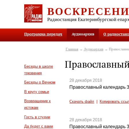
ВОСКРЕСЕН
Радиостанция Екатеринбургской епар
Программа передач
Аудиоархив
О радиостан
Главная
→
Аудиоархив
→ Православны
Православный
Беседы в школе
трезвения
28 декабря 2018
Беседы о Вечном
Православный календарь 3
В кругу семьи
Возвращение к
Скачать файл
|
Копировать ссы
истокам
Гость в студии
28 декабря 2018
Православный календарь 3
Да будет с вами