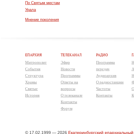
По Святым местам
Урала
Мнение поколения
ЕПАРХИЯ
ТЕЛЕКАНАЛ
РАДИО
Г
Митрополит
Эфир
Программа
Н
События
Новости
передач
А
Структура
Программы
Аудиоархив
Н
Храмы
Ответы на
О радиостанции
Ф
Святые
вопросы
Частоты
О
История
О телеканале
Контакты
К
Контакты
Форум
© 17.02.1999 — 2026
Екатеринбургский епархиальный