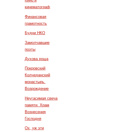
Кино и
кинематограф
Финансовая
грамотность
Будни НКО
Замолчавшие
поэты
Духова роща
Покровский
Колчеданский
монастырь.
Возрождение
Неугасимая свеча
памяти. Храм
Вознесения
Господня
Ох, уж эти