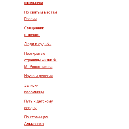
школьники
По святым местам
России
Священник
отвечает
Люди и судьбы
Неоткрытые
страницы жизни Ф.
М. Решетникова
Наука и религия
Записки
паломницы
Путь к детскому
сердцу
По страницам
Альманаха