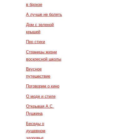
в бронзе
А лучше не болеть
Дом с зеленой
крышей
Про стихи
Страницы жизни
воскресной школы
Вкусное
путешествие
Поговорим о кино
О моде и стиле
Открывая А.С.
Пушкина
Беседы о
душевном
здоровье