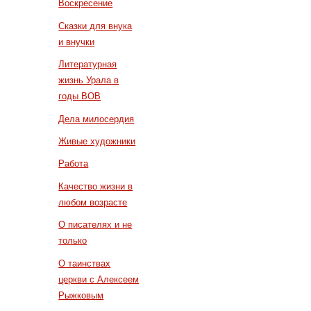
Воскресение
Сказки для внука
и внучки
Литературная
жизнь Урала в
годы ВОВ
Дела милосердия
Живые художники
Работа
Качество жизни в
любом возрасте
О писателях и не
только
О таинствах
церкви с Алексеем
Рыжковым