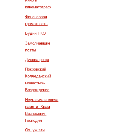
Кино и
кинематограф
Финансовая
грамотность
Будни НКО
Замолчавшие
поэты
Духова роща
Покровский
Колчеданский
монастырь.
Возрождение
Неугасимая свеча
памяти. Храм
Вознесения
Господня
Ох, уж эти