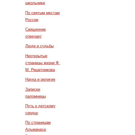
школьники
По святым местам
России
Священник
отвечает
Люди и судьбы
Неоткрытые
страницы жизни Ф.
М. Решетникова
Наука и религия
Записки
паломницы
Путь к детскому
сердцу
По страницам
Альманаха