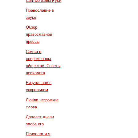
Святые жены Руси
Православие в
звуке
Обзор
православной
прессы
Семья в
современном
обществе. Советы
психолога
Визуальное в
сакральном
Любви негромкие
слова
Довлеет дневи
злоба его
Психолог и я