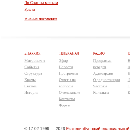
По Святым местам
Урала
Мнение поколения
ЕПАРХИЯ
ТЕЛЕКАНАЛ
РАДИО
Г
Митрополит
Эфир
Программа
Н
События
Новости
передач
А
Структура
Программы
Аудиоархив
Н
Храмы
Ответы на
О радиостанции
Ф
Святые
вопросы
Частоты
О
История
О телеканале
Контакты
К
Контакты
Форум
© 17.02.1999 — 2026
Екатеринбургский епархиальный