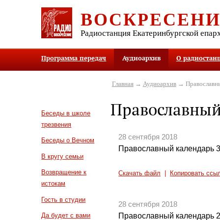
ВОСКРЕСЕН
Радиостанция Екатеринбургской епар
Программа передач
Аудиоархив
О радиостан
Главная
→
Аудиоархив
→ Православны
Православный
Беседы в школе
трезвения
28 сентября 2018
Беседы о Вечном
Православный календарь 3
В кругу семьи
Возвращение к
Скачать файл
|
Копировать ссы
истокам
Гость в студии
28 сентября 2018
Православный календарь 2
Да будет с вами