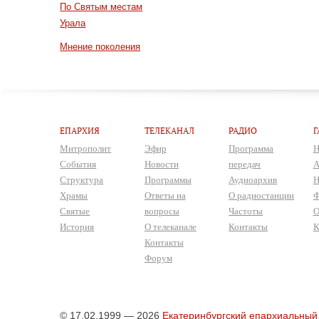
По Святым местам
Урала
Мнение поколения
ЕПАРХИЯ
ТЕЛЕКАНАЛ
РАДИО
Г
Митрополит
Эфир
Программа
Н
События
Новости
передач
А
Структура
Программы
Аудиоархив
Н
Храмы
Ответы на
О радиостанции
Ф
Святые
вопросы
Частоты
О
История
О телеканале
Контакты
К
Контакты
Форум
© 17.02.1999 — 2026
Екатеринбургский епархиальный