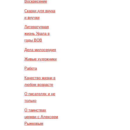
Воскресение
Сказки для внука
и внучки
Литературная
жизнь Урала в
годы ВОВ
Дела милосердия
Живые художники
Работа
Качество жизни в
любом возрасте
О писателях и не
только
О таинствах
церкви с Алексеем
Рыжковым