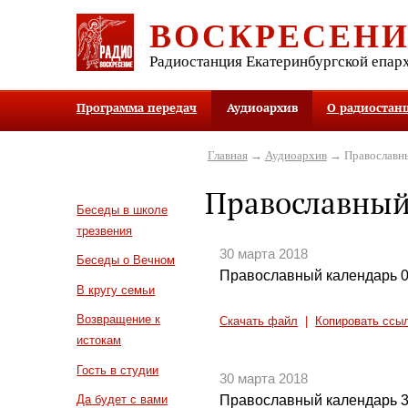
ВОСКРЕСЕН
Радиостанция Екатеринбургской епар
Программа передач
Аудиоархив
О радиостан
Главная
→
Аудиоархив
→ Православны
Православный
Беседы в школе
трезвения
30 марта 2018
Беседы о Вечном
Православный календарь 0
В кругу семьи
Возвращение к
Скачать файл
|
Копировать ссы
истокам
Гость в студии
30 марта 2018
Православный календарь 3
Да будет с вами