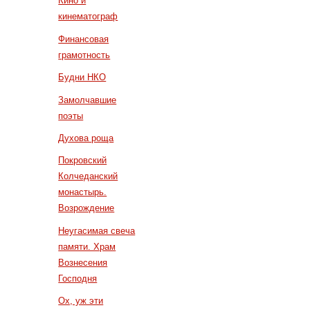
Кино и
кинематограф
Финансовая
грамотность
Будни НКО
Замолчавшие
поэты
Духова роща
Покровский
Колчеданский
монастырь.
Возрождение
Неугасимая свеча
памяти. Храм
Вознесения
Господня
Ох, уж эти