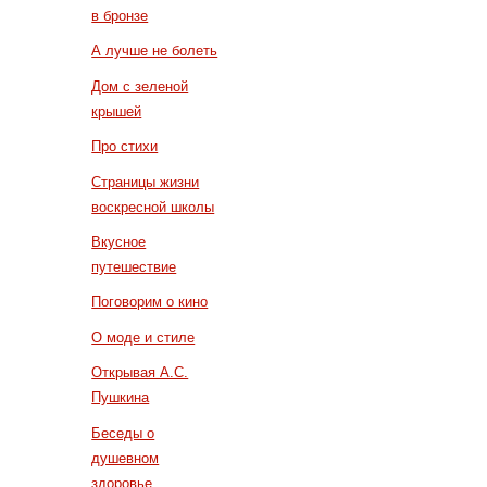
в бронзе
А лучше не болеть
Дом с зеленой
крышей
Про стихи
Страницы жизни
воскресной школы
Вкусное
путешествие
Поговорим о кино
О моде и стиле
Открывая А.С.
Пушкина
Беседы о
душевном
здоровье