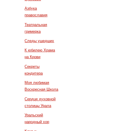
Азбука
православия
Театральная
гримерка
Следы ушедших
К юбилею Храма
на Крови
Секреты
кондитера
Моя любимая
Воскресная Школа
Сердце духовной
столицы Урала
Уральский
народный хор