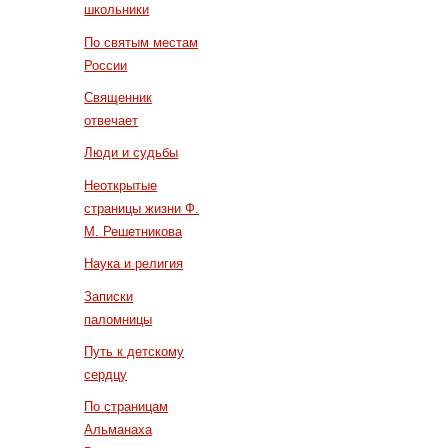
школьники
По святым местам
России
Священник
отвечает
Люди и судьбы
Неоткрытые
страницы жизни Ф.
М. Решетникова
Наука и религия
Записки
паломницы
Путь к детскому
сердцу
По страницам
Альманаха