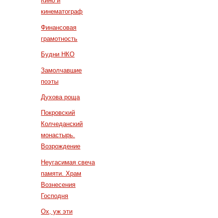
Кино и
кинематограф
Финансовая
грамотность
Будни НКО
Замолчавшие
поэты
Духова роща
Покровский
Колчеданский
монастырь.
Возрождение
Неугасимая свеча
памяти. Храм
Вознесения
Господня
Ох, уж эти