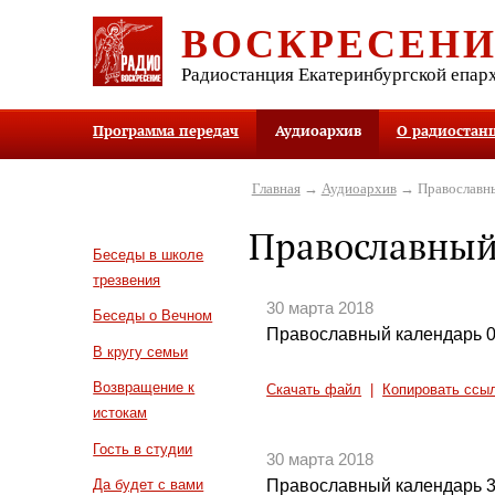
ВОСКРЕСЕН
Радиостанция Екатеринбургской епар
Программа передач
Аудиоархив
О радиостан
Главная
→
Аудиоархив
→ Православны
Православный
Беседы в школе
трезвения
30 марта 2018
Беседы о Вечном
Православный календарь 0
В кругу семьи
Возвращение к
Скачать файл
|
Копировать ссы
истокам
Гость в студии
30 марта 2018
Православный календарь 3
Да будет с вами