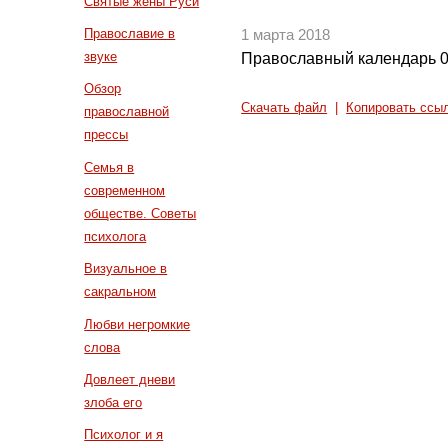
Святые жены Руси
Православие в
1 марта 2018
звуке
Православный календарь 0
Обзор
Скачать файл
|
Копировать ссы
православной
прессы
Семья в
современном
обществе. Советы
психолога
Визуальное в
сакральном
Любви негромкие
слова
Довлеет дневи
злоба его
Психолог и я