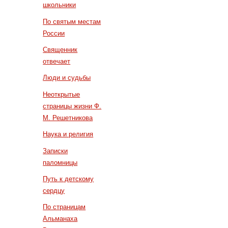
школьники
По святым местам
России
Священник
отвечает
Люди и судьбы
Неоткрытые
страницы жизни Ф.
М. Решетникова
Наука и религия
Записки
паломницы
Путь к детскому
сердцу
По страницам
Альманаха