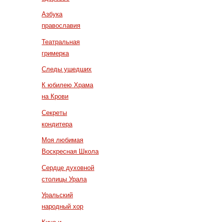
Азбука
православия
Театральная
гримерка
Следы ушедших
К юбилею Храма
на Крови
Секреты
кондитера
Моя любимая
Воскресная Школа
Сердце духовной
столицы Урала
Уральский
народный хор