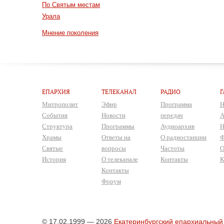
По Святым местам
Урала
Мнение поколения
ЕПАРХИЯ
ТЕЛЕКАНАЛ
РАДИО
Г
Митрополит
Эфир
Программа
Н
События
Новости
передач
А
Структура
Программы
Аудиоархив
Н
Храмы
Ответы на
О радиостанции
Ф
Святые
вопросы
Частоты
О
История
О телеканале
Контакты
К
Контакты
Форум
© 17.02.1999 — 2026
Екатеринбургский епархиальный