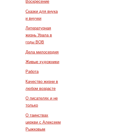
Воскресение
Сказки для внука
и внучки
Литературная
жизнь Урала в
годы ВОВ
Дела милосердия
Живые художники
Работа
Качество жизни в
любом возрасте
О писателях и не
только
О таинствах
церкви с Алексеем
Рыжковым