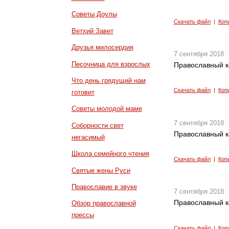
Советы Доулы
Скачать файл
|
Коп
Ветхий Завет
Друзья милосердия
7 сентября 2018
Песочница для взрослых
Православный к
Что день грядущий нам
Скачать файл
|
Коп
готовит
Советы молодой маме
7 сентября 2018
Соборности свет
Православный к
негасимый
Школа семейного чтения
Скачать файл
|
Коп
Святые жены Руси
Православие в звуке
7 сентября 2018
Православный к
Обзор православной
прессы
Скачать файл
|
Коп