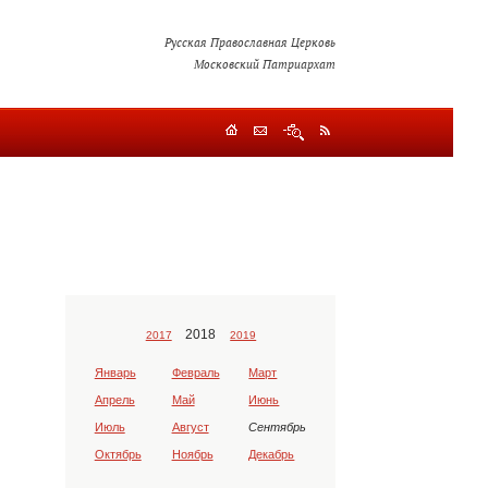
Русская Православная Церковь
Московский Патриархат
2018
2017
2019
Январь
Февраль
Март
Апрель
Май
Июнь
Июль
Август
Сентябрь
Октябрь
Ноябрь
Декабрь