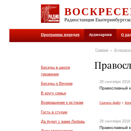
ВОСКРЕСЕ
Радиостанция Екатеринбургск
Программа передач
Аудиоархив
О ра
Главная
→
Аудиоарх
Правос
Беседы в школе
трезвения
28 сентября 2018
Беседы о Вечном
Православный к
В кругу семьи
Возвращение к истокам
Скачать файл
|
Коп
Гость в студии
28 сентября 2018
Да будет с вами Любовь
Православный к
Дела милосердия