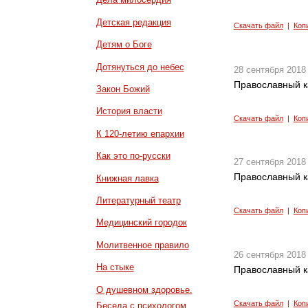
Детская редакция
Скачать файл
|
Коп
Детям о Боге
Дотянуться до небес
28 сентября 2018
Православный к
Закон Божий
История власти
Скачать файл
|
Коп
К 120-летию епархии
Как это по-русски
27 сентября 2018
Православный к
Книжная лавка
Литературный театр
Скачать файл
|
Коп
Медицинский городок
Молитвенное правило
26 сентября 2018
На стыке
Православный к
О душевном здоровье.
Скачать файл
|
Коп
Беседа с психологом