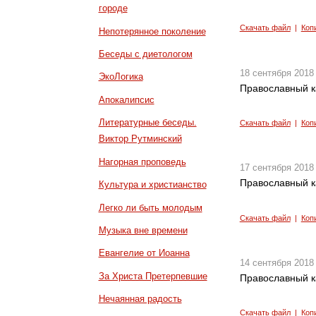
городе
Скачать файл
|
Коп
Непотерянное поколение
Беседы с диетологом
18 сентября 2018
ЭкоЛогика
Православный к
Апокалипсис
Литературные беседы.
Скачать файл
|
Коп
Виктор Рутминский
Нагорная проповедь
17 сентября 2018
Православный к
Культура и христианство
Легко ли быть молодым
Скачать файл
|
Коп
Музыка вне времени
Евангелие от Иоанна
14 сентября 2018
За Христа Претерпевшие
Православный к
Нечаянная радость
Скачать файл
|
Коп