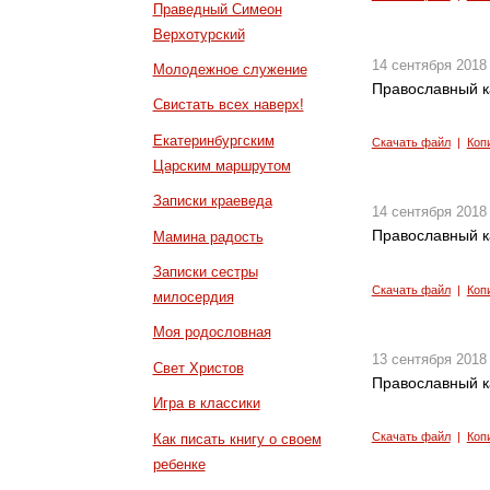
Праведный Симеон
Верхотурский
14 сентября 2018
Молодежное служение
Православный к
Свистать всех наверх!
Екатеринбургским
Скачать файл
|
Коп
Царским маршрутом
Записки краеведа
14 сентября 2018
Православный к
Мамина радость
Записки сестры
Скачать файл
|
Коп
милосердия
Моя родословная
13 сентября 2018
Свет Христов
Православный к
Игра в классики
Скачать файл
|
Коп
Как писать книгу о своем
ребенке