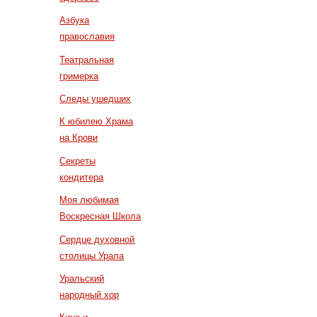
Азбука
православия
Театральная
гримерка
Следы ушедших
К юбилею Храма
на Крови
Секреты
кондитера
Моя любимая
Воскресная Школа
Сердце духовной
столицы Урала
Уральский
народный хор