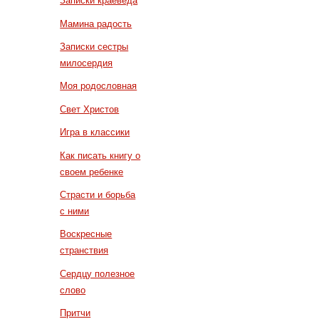
Записки краеведа
Мамина радость
Записки сестры
милосердия
Моя родословная
Свет Христов
Игра в классики
Как писать книгу о
своем ребенке
Страсти и борьба
с ними
Воскресные
странствия
Сердцу полезное
слово
Притчи