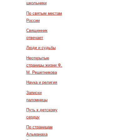
школьники
По святым местам
России
Священник
отвечает
Люди и судьбы
Неоткрытые
страницы жизни Ф.
М. Решетникова
Наука и религия
Записки
паломницы
Путь к детскому
сердцу
По страницам
Альманаха