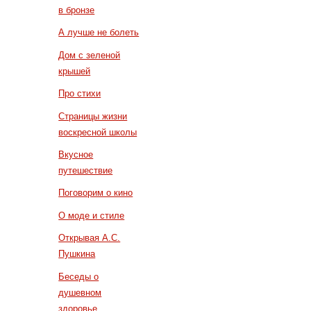
в бронзе
А лучше не болеть
Дом с зеленой
крышей
Про стихи
Страницы жизни
воскресной школы
Вкусное
путешествие
Поговорим о кино
О моде и стиле
Открывая А.С.
Пушкина
Беседы о
душевном
здоровье