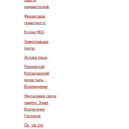
Кино и
кинематограф
Финансовая
грамотность
Будни НКО
Замолчавшие
поэты
Духова роща
Покровский
Колчеданский
монастырь.
Возрождение
Неугасимая свеча
памяти. Храм
Вознесения
Господня
Ох, уж эти