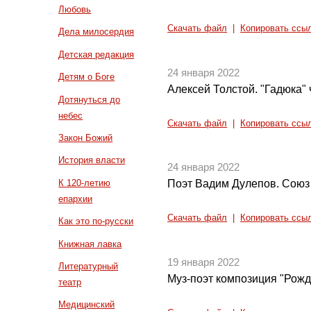
Любовь
Скачать файл
|
Копировать ссы
Дела милосердия
Детская редакция
24 января 2022
Детям о Боге
Алексей Толстой. "Гадюка" ч
Дотянуться до
небес
Скачать файл
|
Копировать ссы
Закон Божий
История власти
24 января 2022
К 120-летию
Поэт Вадим Дулепов. Союз 
епархии
Скачать файл
|
Копировать ссы
Как это по-русски
Книжная лавка
19 января 2022
Литературный
Муз-поэт композиция "Рожде
театр
Медицинский