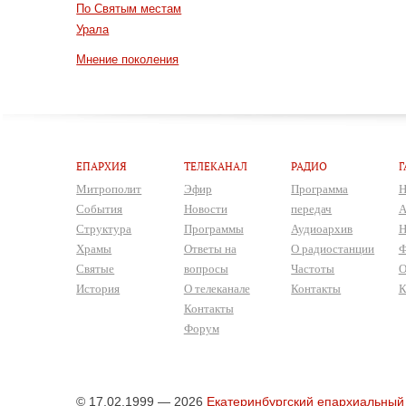
По Святым местам
Урала
Мнение поколения
ЕПАРХИЯ
ТЕЛЕКАНАЛ
РАДИО
Г
Митрополит
Эфир
Программа
Н
События
Новости
передач
А
Структура
Программы
Аудиоархив
Н
Храмы
Ответы на
О радиостанции
Ф
Святые
вопросы
Частоты
О
История
О телеканале
Контакты
К
Контакты
Форум
© 17.02.1999 — 2026
Екатеринбургский епархиальный