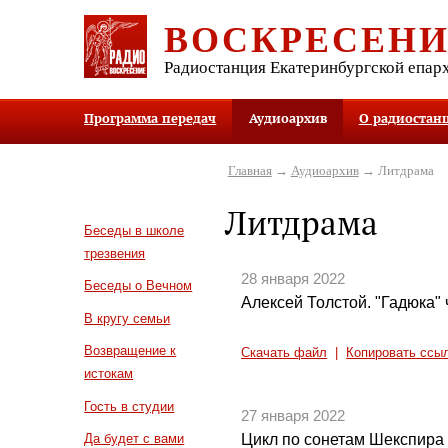
ВОСКРЕСЕН
Радиостанция Екатеринбургской епар
Программа передач
Аудиоархив
О радиостан
Главная
→
Аудиоархив
→ Литдрама
Литдрама
Беседы в школе
трезвения
28 января 2022
Беседы о Вечном
Алексей Толстой. "Гадюка" ч
В кругу семьи
Возвращение к
Скачать файл
|
Копировать ссы
истокам
Гость в студии
27 января 2022
Цикл по сонетам Шекспира 
Да будет с вами