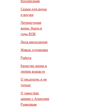
Воскресение
Сказки для внука
и внучки
Литературная
жизнь Урала в
годы ВОВ
Дела милосердия
Живые художники
Работа
Качество жизни в
любом возрасте
О писателях и не
только
О таинствах
церкви с Алексеем
Рыжковым