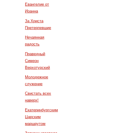
Евангелие от
Иоанна
За Христа
Претерпевшие
Нечаянная
радость
Праведный
Симеон
Верхотурский
Молодежное
служение
Свистать всех
наверх!
Екатеринбургским
Царским
маршрутом