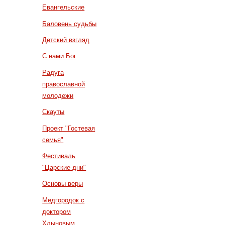
Евангельские
Баловень судьбы
Детский взгляд
С нами Бог
Радуга
православной
молодежи
Скауты
Проект "Гостевая
семья"
Фестиваль
"Царские дни"
Основы веры
Медгородок с
доктором
Хлыновым