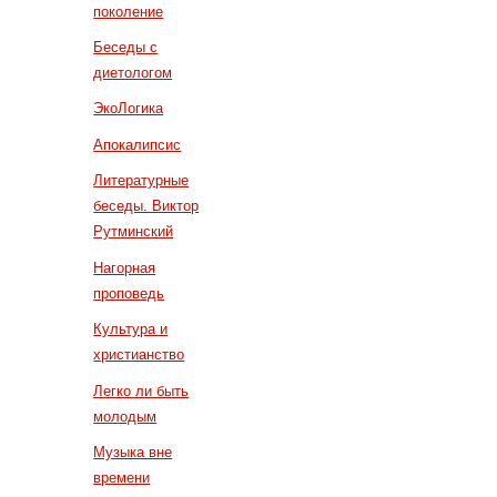
поколение
Беседы с
диетологом
ЭкоЛогика
Апокалипсис
Литературные
беседы. Виктор
Рутминский
Нагорная
проповедь
Культура и
христианство
Легко ли быть
молодым
Музыка вне
времени