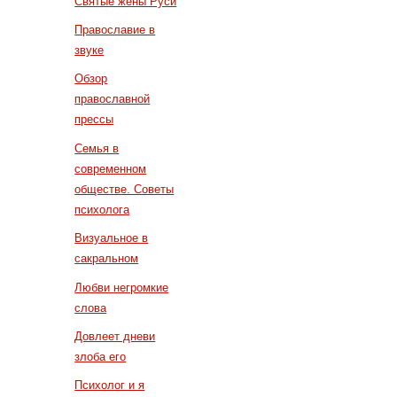
Святые жены Руси
Православие в
звуке
Обзор
православной
прессы
Семья в
современном
обществе. Советы
психолога
Визуальное в
сакральном
Любви негромкие
слова
Довлеет дневи
злоба его
Психолог и я