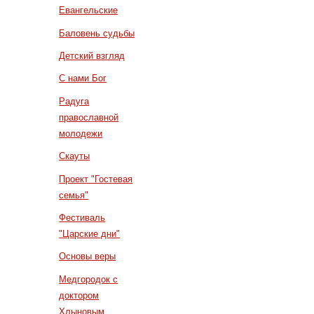
Евангельские
Баловень судьбы
Детский взгляд
С нами Бог
Радуга
православной
молодежи
Скауты
Проект "Гостевая
семья"
Фестиваль
"Царские дни"
Основы веры
Медгородок с
доктором
Хлыновым