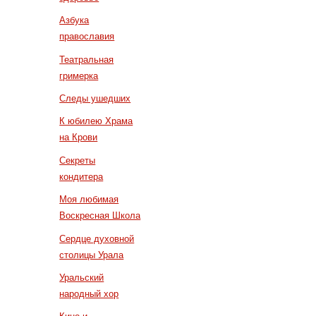
Азбука
православия
Театральная
гримерка
Следы ушедших
К юбилею Храма
на Крови
Секреты
кондитера
Моя любимая
Воскресная Школа
Сердце духовной
столицы Урала
Уральский
народный хор