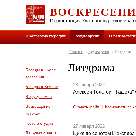
ВОСКРЕСЕН
Радиостанция Екатеринбургской епар
Программа передач
Аудиоархив
О радиостан
Главная
→
Аудиоархив
→ Литдрама
Литдрама
Беседы в школе
трезвения
28 января 2022
Беседы о Вечном
Алексей Толстой. "Гадюка" ч
В кругу семьи
Возвращение к
Скачать файл
|
Копировать ссы
истокам
Гость в студии
27 января 2022
Цикл по сонетам Шекспира 
Да будет с вами