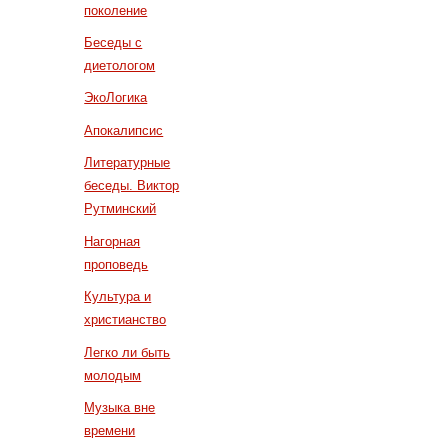
поколение
Беседы с
диетологом
ЭкоЛогика
Апокалипсис
Литературные
беседы. Виктор
Рутминский
Нагорная
проповедь
Культура и
христианство
Легко ли быть
молодым
Музыка вне
времени