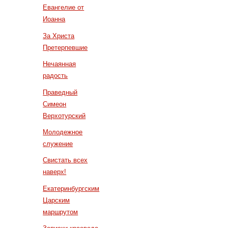
Евангелие от
Иоанна
За Христа
Претерпевшие
Нечаянная
радость
Праведный
Симеон
Верхотурский
Молодежное
служение
Свистать всех
наверх!
Екатеринбургским
Царским
маршрутом