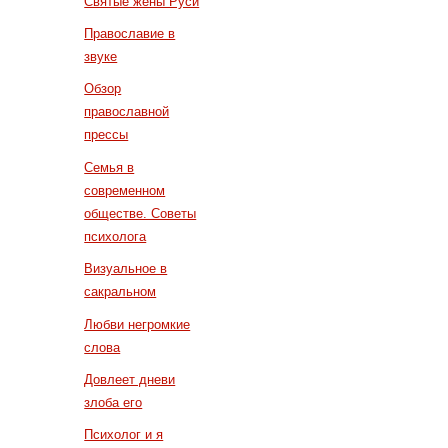
Святые жены Руси
Православие в
звуке
Обзор
православной
прессы
Семья в
современном
обществе. Советы
психолога
Визуальное в
сакральном
Любви негромкие
слова
Довлеет дневи
злоба его
Психолог и я