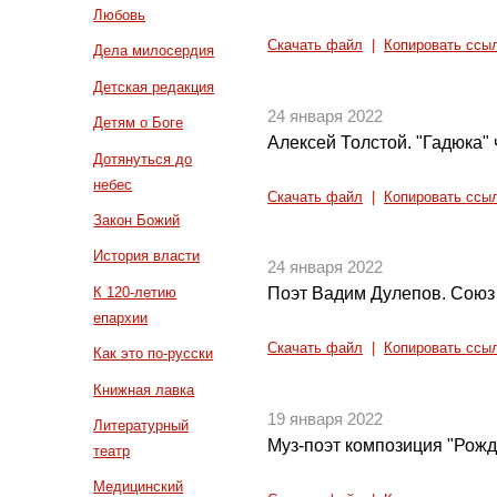
Любовь
Скачать файл
|
Копировать ссы
Дела милосердия
Детская редакция
24 января 2022
Детям о Боге
Алексей Толстой. "Гадюка" ч
Дотянуться до
небес
Скачать файл
|
Копировать ссы
Закон Божий
История власти
24 января 2022
К 120-летию
Поэт Вадим Дулепов. Союз 
епархии
Скачать файл
|
Копировать ссы
Как это по-русски
Книжная лавка
19 января 2022
Литературный
Муз-поэт композиция "Рожде
театр
Медицинский