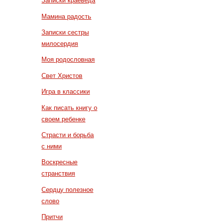
Записки краеведа
Мамина радость
Записки сестры
милосердия
Моя родословная
Свет Христов
Игра в классики
Как писать книгу о
своем ребенке
Страсти и борьба
с ними
Воскресные
странствия
Сердцу полезное
слово
Притчи