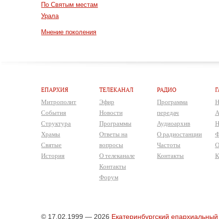
По Святым местам
Урала
Мнение поколения
ЕПАРХИЯ
ТЕЛЕКАНАЛ
РАДИО
Г
Митрополит
Эфир
Программа
Н
События
Новости
передач
А
Структура
Программы
Аудиоархив
Н
Храмы
Ответы на
О радиостанции
Ф
Святые
вопросы
Частоты
О
История
О телеканале
Контакты
К
Контакты
Форум
© 17.02.1999 — 2026
Екатеринбургский епархиальный