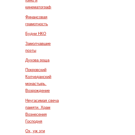
Кино и
кинематограф
Финансовая
грамотность
Будни НКО
Замолчавшие
поэты
Духова роща
Покровский
Колчеданский
монастырь.
Возрождение
Неугасимая свеча
памяти. Храм
Вознесения
Господня
Ох, уж эти