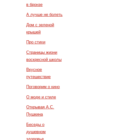
в бронзе
А лучше не болеть
Дом с зеленой
крышей
Про стихи
Страницы жизни
воскресной школы
Вкусное
путешествие
Поговорим о кино
О моде и стиле
Открывая А.С.
Пушкина
Беседы о
душевном
здоровье