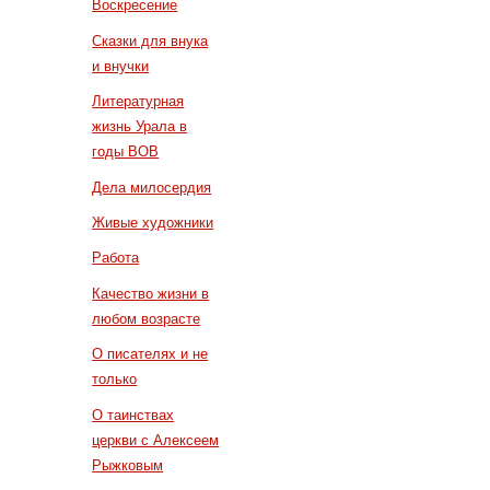
Воскресение
Сказки для внука
и внучки
Литературная
жизнь Урала в
годы ВОВ
Дела милосердия
Живые художники
Работа
Качество жизни в
любом возрасте
О писателях и не
только
О таинствах
церкви с Алексеем
Рыжковым