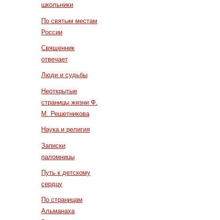
школьники
По святым местам
России
Священник
отвечает
Люди и судьбы
Неоткрытые
страницы жизни Ф.
М. Решетникова
Наука и религия
Записки
паломницы
Путь к детскому
сердцу
По страницам
Альманаха