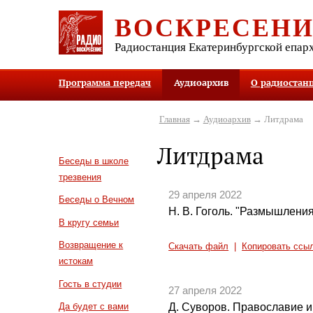
ВОСКРЕСЕН
Радиостанция Екатеринбургской епар
Программа передач
Аудиоархив
О радиостан
Главная
→
Аудиоархив
→ Литдрама
Литдрама
Беседы в школе
трезвения
29 апреля 2022
Беседы о Вечном
Н. В. Гоголь. "Размышления
В кругу семьи
Возвращение к
Скачать файл
|
Копировать ссы
истокам
Гость в студии
27 апреля 2022
Д. Суворов. Православие и 
Да будет с вами