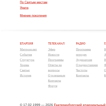
По Святым местам
Урала
Мнение поколения
ЕПАРХИЯ
ТЕЛЕКАНАЛ
РАДИО
Г
Митрополит
Эфир
Программа
Н
События
Новости
передач
А
Структура
Программы
Аудиоархив
Н
Храмы
Ответы на
О радиостанции
Ф
Святые
вопросы
Частоты
О
История
О телеканале
Контакты
К
Контакты
Форум
© 17.02.1999 — 2026
Екатеринбургский епархиальный