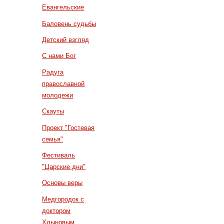
Евангельские
Баловень судьбы
Детский взгляд
С нами Бог
Радуга
православной
молодежи
Скауты
Проект "Гостевая
семья"
Фестиваль
"Царские дни"
Основы веры
Медгородок с
доктором
Хлыновым