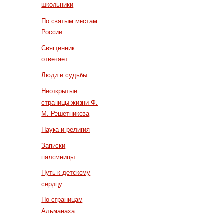
школьники
По святым местам
России
Священник
отвечает
Люди и судьбы
Неоткрытые
страницы жизни Ф.
М. Решетникова
Наука и религия
Записки
паломницы
Путь к детскому
сердцу
По страницам
Альманаха