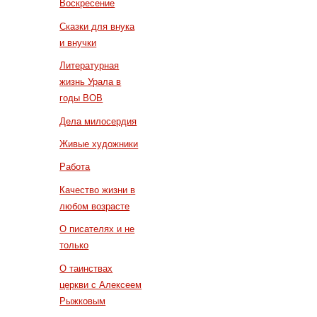
Воскресение
Сказки для внука
и внучки
Литературная
жизнь Урала в
годы ВОВ
Дела милосердия
Живые художники
Работа
Качество жизни в
любом возрасте
О писателях и не
только
О таинствах
церкви с Алексеем
Рыжковым