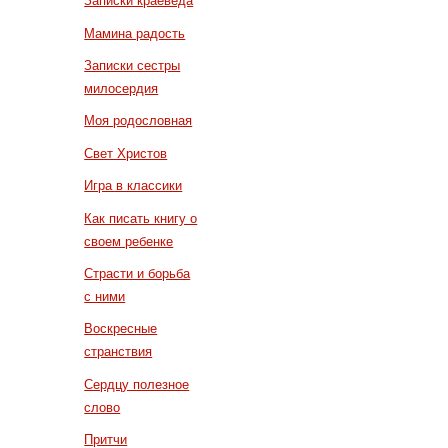
Записки краеведа
Мамина радость
Записки сестры
милосердия
Моя родословная
Свет Христов
Игра в классики
Как писать книгу о
своем ребенке
Страсти и борьба
с ними
Воскресные
странствия
Сердцу полезное
слово
Притчи