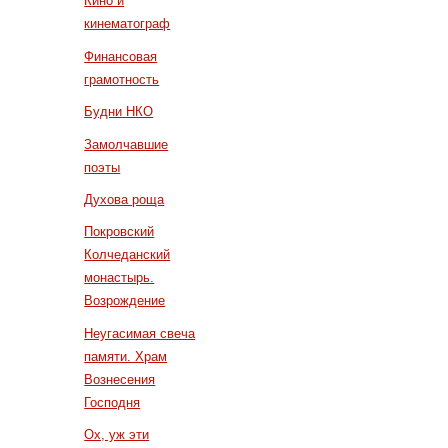
Кино и
кинематограф
Финансовая
грамотность
Будни НКО
Замолчавшие
поэты
Духова роща
Покровский
Колчеданский
монастырь.
Возрождение
Неугасимая свеча
памяти. Храм
Вознесения
Господня
Ох, уж эти