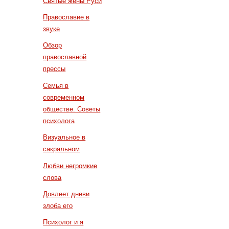
Святые жены Руси
Православие в
звуке
Обзор
православной
прессы
Семья в
современном
обществе. Советы
психолога
Визуальное в
сакральном
Любви негромкие
слова
Довлеет дневи
злоба его
Психолог и я