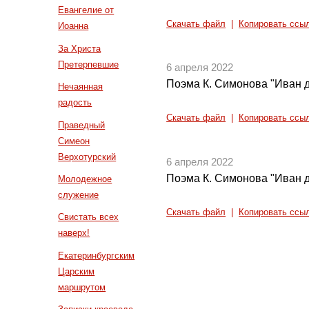
Евангелие от
Скачать файл
|
Копировать ссы
Иоанна
За Христа
Претерпевшие
6 апреля 2022
Поэма К. Симонова "Иван д
Нечаянная
радость
Скачать файл
|
Копировать ссы
Праведный
Симеон
Верхотурский
6 апреля 2022
Поэма К. Симонова "Иван д
Молодежное
служение
Скачать файл
|
Копировать ссы
Свистать всех
наверх!
Екатеринбургским
Царским
маршрутом