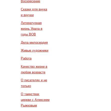
Воскресение
Сказки для внука
и внучки
Литературная
жизнь Урала в
годы ВОВ
Дела милосердия
Живые художники
Работа
Качество жизни в
любом возрасте
О писателях и не
только
О таинствах
церкви с Алексеем
Рыжковым