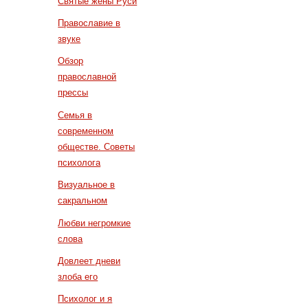
Святые жены Руси
Православие в
звуке
Обзор
православной
прессы
Семья в
современном
обществе. Советы
психолога
Визуальное в
сакральном
Любви негромкие
слова
Довлеет дневи
злоба его
Психолог и я