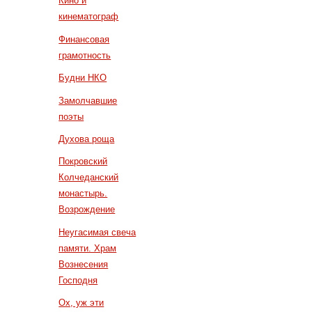
Кино и
кинематограф
Финансовая
грамотность
Будни НКО
Замолчавшие
поэты
Духова роща
Покровский
Колчеданский
монастырь.
Возрождение
Неугасимая свеча
памяти. Храм
Вознесения
Господня
Ох, уж эти