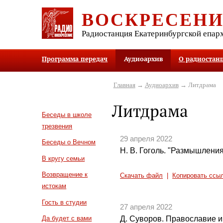
ВОСКРЕСЕН
Радиостанция Екатеринбургской епар
Программа передач
Аудиоархив
О радиостан
Главная
→
Аудиоархив
→ Литдрама
Литдрама
Беседы в школе
трезвения
29 апреля 2022
Беседы о Вечном
Н. В. Гоголь. "Размышления
В кругу семьи
Возвращение к
Скачать файл
|
Копировать ссы
истокам
Гость в студии
27 апреля 2022
Д. Суворов. Православие и 
Да будет с вами