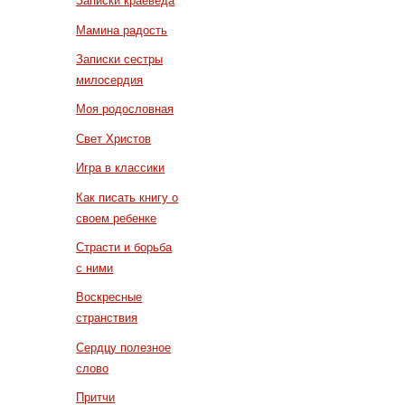
Записки краеведа
Мамина радость
Записки сестры
милосердия
Моя родословная
Свет Христов
Игра в классики
Как писать книгу о
своем ребенке
Страсти и борьба
с ними
Воскресные
странствия
Сердцу полезное
слово
Притчи