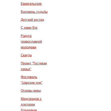
Евангельские
Баловень судьбы
Детский взгляд
С нами Бог
Радуга
православной
молодежи
Скауты
Проект "Гостевая
семья"
Фестиваль
"Царские дни"
Основы веры
Медгородок с
доктором
Хлыновым