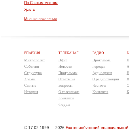
По Святым местам
Урала
Мнение поколения
ЕПАРХИЯ
ТЕЛЕКАНАЛ
РАДИО
Г
Митрополит
Эфир
Программа
Н
События
Новости
передач
А
Структура
Программы
Аудиоархив
Н
Храмы
Ответы на
О радиостанции
Ф
Святые
вопросы
Частоты
О
История
О телеканале
Контакты
К
Контакты
Форум
© 17.02.1999 — 2026
Екатеринбургский епархиальный