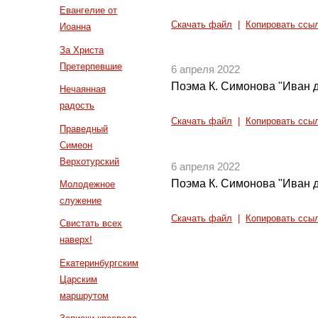
Евангелие от
Скачать файл
|
Копировать ссы
Иоанна
За Христа
Претерпевшие
6 апреля 2022
Поэма К. Симонова "Иван д
Нечаянная
радость
Скачать файл
|
Копировать ссы
Праведный
Симеон
Верхотурский
6 апреля 2022
Поэма К. Симонова "Иван д
Молодежное
служение
Скачать файл
|
Копировать ссы
Свистать всех
наверх!
Екатеринбургским
Царским
маршрутом