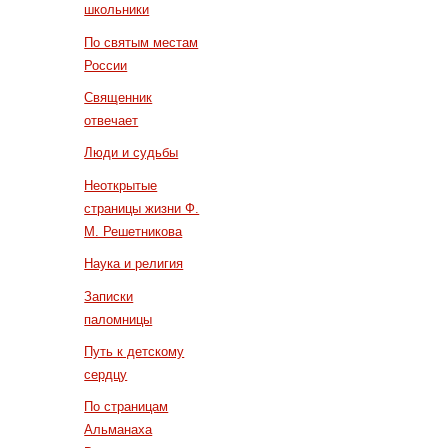
школьники
По святым местам
России
Священник
отвечает
Люди и судьбы
Неоткрытые
страницы жизни Ф.
М. Решетникова
Наука и религия
Записки
паломницы
Путь к детскому
сердцу
По страницам
Альманаха