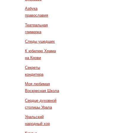
Азбука
православия
Театральная
гримерка
Следы ушедших
К юбилею Храма
на Крови
Секреты
кондитера
Моя любимая
Воскресная Школа
Сердце духовной
столицы Урала
Уральский
народный хор