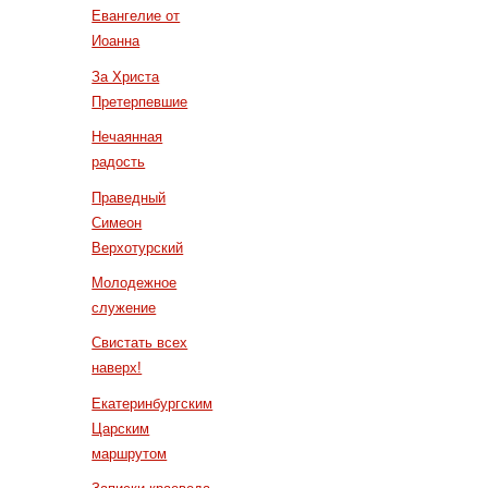
Евангелие от
Иоанна
За Христа
Претерпевшие
Нечаянная
радость
Праведный
Симеон
Верхотурский
Молодежное
служение
Свистать всех
наверх!
Екатеринбургским
Царским
маршрутом