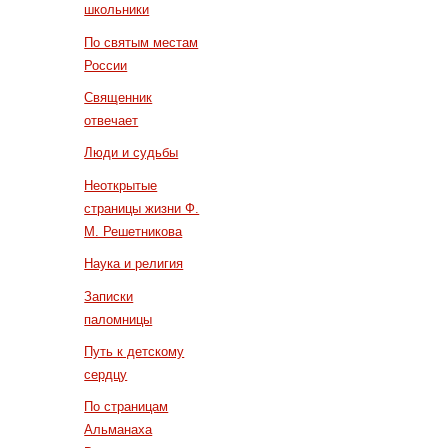
школьники
По святым местам
России
Священник
отвечает
Люди и судьбы
Неоткрытые
страницы жизни Ф.
М. Решетникова
Наука и религия
Записки
паломницы
Путь к детскому
сердцу
По страницам
Альманаха