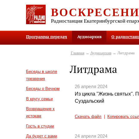
ВОСКРЕСЕН
Радиостанция Екатеринбургской епар
Программа передач
Аудиоархив
О радиостан
Главная
→
Аудиоархив
→ Литдрама
Литдрама
Беседы в школе
трезвения
26 апреля 2024
Беседы о Вечном
Из цикла "Жизнь святых".
В кругу семьи
Суздальский
Возвращение к
истокам
Скачать файл
|
Копировать ссы
Гость в студии
24 апреля 2024
Да будет с вами