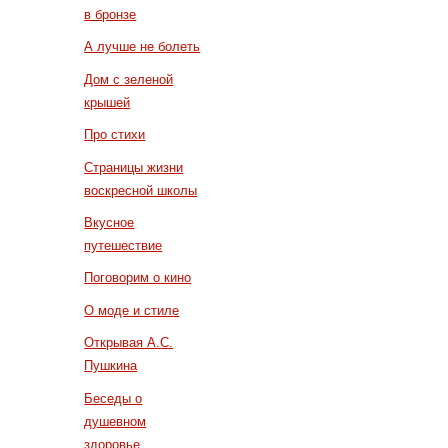
в бронзе
А лучше не болеть
Дом с зеленой
крышей
Про стихи
Страницы жизни
воскресной школы
Вкусное
путешествие
Поговорим о кино
О моде и стиле
Открывая А.С.
Пушкина
Беседы о
душевном
здоровье