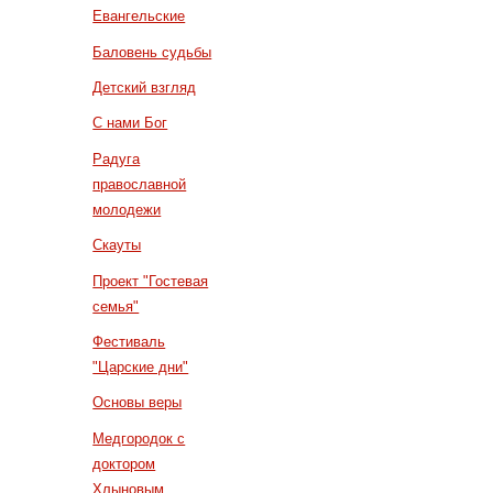
Евангельские
Баловень судьбы
Детский взгляд
С нами Бог
Радуга
православной
молодежи
Скауты
Проект "Гостевая
семья"
Фестиваль
"Царские дни"
Основы веры
Медгородок с
доктором
Хлыновым