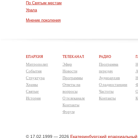
По Святым местам
Урала
Мнение поколения
ЕПАРХИЯ
ТЕЛЕКАНАЛ
РАДИО
Г
Митрополит
Эфир
Программа
Н
События
Новости
передач
А
Структура
Программы
Аудиоархив
Н
Храмы
Ответы на
О радиостанции
Ф
Святые
вопросы
Частоты
О
История
О телеканале
Контакты
К
Контакты
Форум
© 17.02.1999 — 2026
Екатеринбургский епархиальный