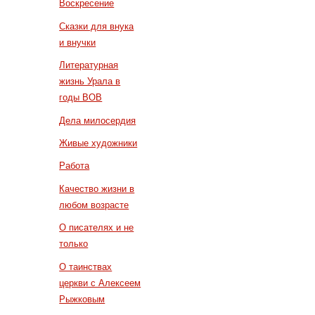
Воскресение
Сказки для внука
и внучки
Литературная
жизнь Урала в
годы ВОВ
Дела милосердия
Живые художники
Работа
Качество жизни в
любом возрасте
О писателях и не
только
О таинствах
церкви с Алексеем
Рыжковым