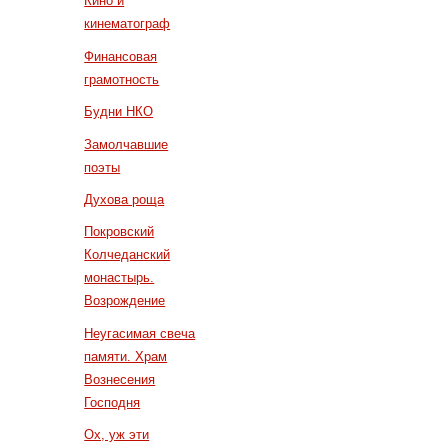
Кино и
кинематограф
Финансовая
грамотность
Будни НКО
Замолчавшие
поэты
Духова роща
Покровский
Колчеданский
монастырь.
Возрождение
Неугасимая свеча
памяти. Храм
Вознесения
Господня
Ох, уж эти