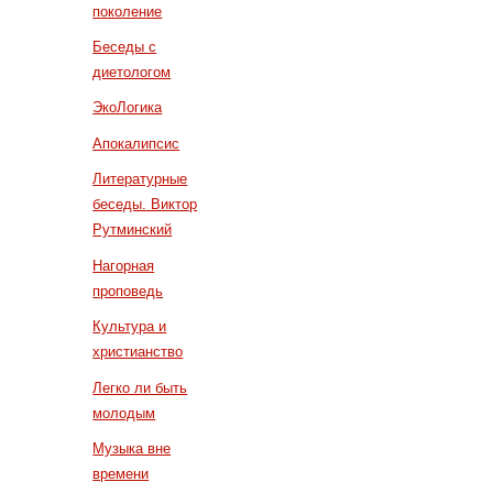
поколение
Беседы с
диетологом
ЭкоЛогика
Апокалипсис
Литературные
беседы. Виктор
Рутминский
Нагорная
проповедь
Культура и
христианство
Легко ли быть
молодым
Музыка вне
времени