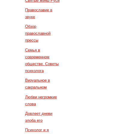
Святые жены Руси
Православие в
звуке
Обзор
православной
прессы
Семья в
современном
обществе. Советы
психолога
Визуальное в
сакральном
Любви негромкие
слова
Довлеет дневи
злоба его
Психолог и я