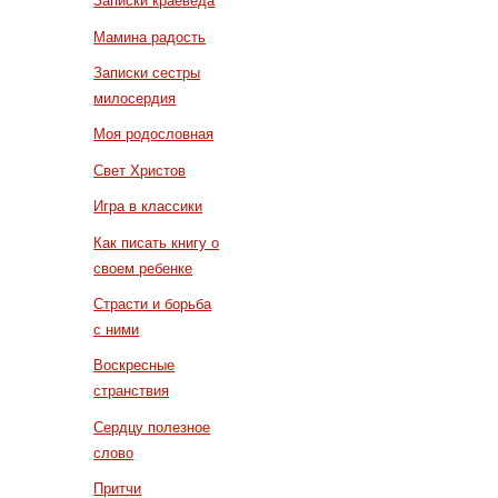
Записки краеведа
Мамина радость
Записки сестры
милосердия
Моя родословная
Свет Христов
Игра в классики
Как писать книгу о
своем ребенке
Страсти и борьба
с ними
Воскресные
странствия
Сердцу полезное
слово
Притчи