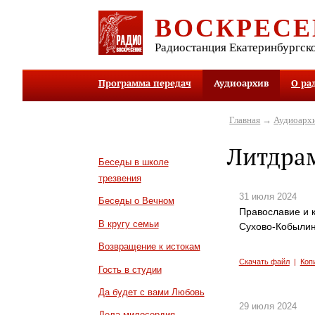
ВОСКРЕСЕ
Радиостанция Екатеринбургск
Программа передач
Аудиоархив
О ра
Главная
→
Аудиоарх
Литдра
Беседы в школе
трезвения
31 июля 2024
Беседы о Вечном
Православие и к
В кругу семьи
Сухово-Кобыли
Возвращение к истокам
Скачать файл
|
Коп
Гость в студии
Да будет с вами Любовь
29 июля 2024
Дела милосердия