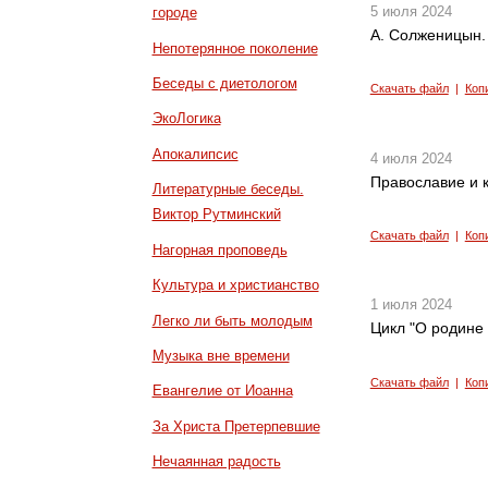
5 июля 2024
городе
А. Солженицын. 
Непотерянное поколение
Беседы с диетологом
Скачать файл
|
Коп
ЭкоЛогика
Апокалипсис
4 июля 2024
Православие и к
Литературные беседы.
Виктор Рутминский
Скачать файл
|
Коп
Нагорная проповедь
Культура и христианство
1 июля 2024
Легко ли быть молодым
Цикл "О родине 
Музыка вне времени
Скачать файл
|
Коп
Евангелие от Иоанна
За Христа Претерпевшие
Нечаянная радость