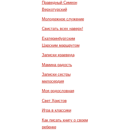
Праведный Симеон
Верхотурский
Молодежное служение
Свистать всех наверх!
Екатеринбургским
Царским маршрутом
Записки краеведа
Мамина радость
Записки сестры
милосердия
Моя родословная
Свет Христов
Игра в классики
Как писать книгу о своем
ребенке