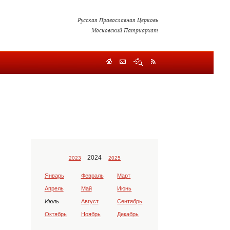
Русская Православная Церковь
Московский Патриархат
2024
2023
2025
Январь
Февраль
Март
Апрель
Май
Июнь
Июль
Август
Сентябрь
Октябрь
Ноябрь
Декабрь