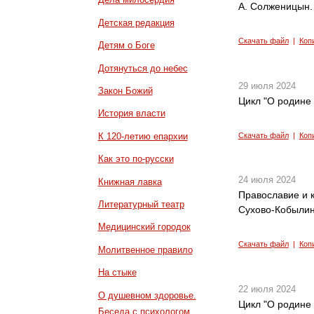
А. Солженицын. 
Детская редакция
Скачать файл
|
Коп
Детям о Боге
Дотянуться до небес
29 июля 2024
Закон Божий
Цикл "О родине 
История власти
К 120-летию епархии
Скачать файл
|
Коп
Как это по-русски
24 июля 2024
Книжная лавка
Православие и к
Литературный театр
Сухово-Кобыли
Медицинский городок
Скачать файл
|
Коп
Молитвенное правило
На стыке
22 июля 2024
О душевном здоровье.
Цикл "О родине 
Беседа с психологом