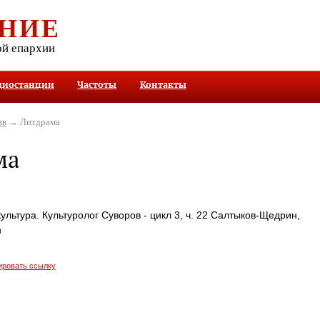
НИЕ
ой епархии
диостанции
Частоты
Контакты
ив
→ Литдрама
ма
ультура. Культуролог Суворов - цикл 3, ч. 22 Салтыков-Щедрин,
н
ировать ссылку