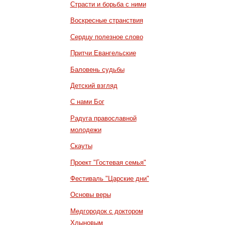
Страсти и борьба с ними
Воскресные странствия
Сердцу полезное слово
Притчи Евангельские
Баловень судьбы
Детский взгляд
С нами Бог
Радуга православной
молодежи
Скауты
Проект "Гостевая семья"
Фестиваль "Царские дни"
Основы веры
Медгородок с доктором
Хлыновым