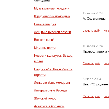
Литдрама
Музыкальные передачи
12 июля 2024
Юридический помощник
А. Солженицын. 
Евангелие дня
Скачать файл
|
Коп
Лекции о русской поэзии
Вот это кино!
10 июля 2024
Мамины вести
Православие и к
Новости культуры. Выход
в свет
Скачать файл
|
Коп
Найди себя. Как побороть
страсти
8 июля 2024
Легко ли быть молодым
Цикл "О родине 
Литературные беседы
Скачать файл
|
Коп
Женский голос
Аскетика в большом