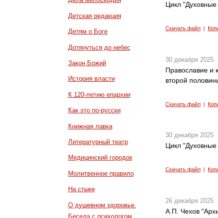
Цикл "Духовные 
Детская редакция
Скачать файл
|
Коп
Детям о Боге
Дотянуться до небес
30 декабря 2025
Закон Божий
Православие и к
История власти
второй половины
К 120-летию епархии
Скачать файл
|
Коп
Как это по-русски
Книжная лавка
30 декабря 2025
Литературный театр
Цикл "Духовные 
Медицинский городок
Скачать файл
|
Коп
Молитвенное правило
На стыке
26 декабря 2025
О душевном здоровье.
А.П. Чехов "Архи
Беседа с психологом