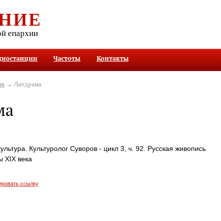
НИЕ
ой епархии
диостанции
Частоты
Контакты
ив
→ Литдрама
ма
ультура. Культуролог Суворов - цикл 3, ч. 92. Русская живопись
 XIX века
ировать ссылку