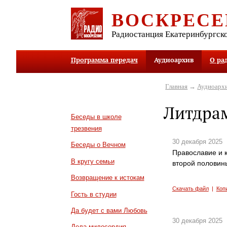
ВОСКРЕСЕ
Радиостанция Екатеринбургск
Программа передач
Аудиоархив
О ра
Главная
→
Аудиоарх
Литдра
Беседы в школе
трезвения
30 декабря 2025
Беседы о Вечном
Православие и к
В кругу семьи
второй половины
Возвращение к истокам
Скачать файл
|
Коп
Гость в студии
Да будет с вами Любовь
30 декабря 2025
Дела милосердия