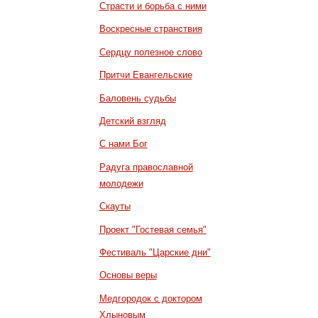
Страсти и борьба с ними
Воскресные странствия
Сердцу полезное слово
Притчи Евангельские
Баловень судьбы
Детский взгляд
С нами Бог
Радуга православной
молодежи
Скауты
Проект "Гостевая семья"
Фестиваль "Царские дни"
Основы веры
Медгородок с доктором
Хлыновым