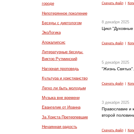
Скачать файл
|
Коп
городе
Непотерянное поколение
8 декабря 2025
Беседы с диетологом
Цикл "Духовные 
ЭкоЛогика
Апокалипсис
Скачать файл
|
Коп
Литературные беседы.
Виктор Рутминский
5 декабря 2025
Нагорная проповедь
"Жизнь Святых"
Культура и христианство
Скачать файл
|
Коп
Легко ли быть молодым
Музыка вне времени
3 декабря 2025
Евангелие от Иоанна
Православие и к
второй половины
За Христа Претерпевшие
Нечаянная радость
Скачать файл
|
Коп