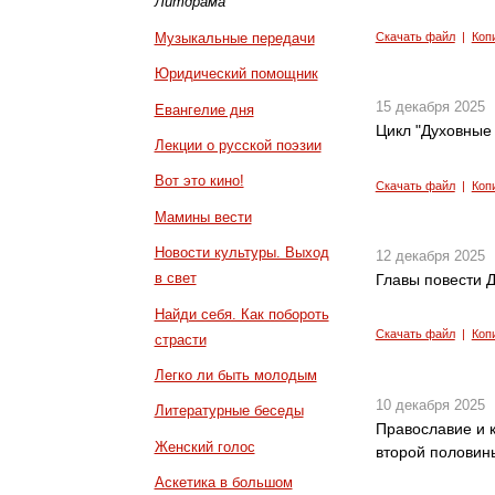
Литдрама
Музыкальные передачи
Скачать файл
|
Коп
Юридический помощник
15 декабря 2025
Евангелие дня
Цикл "Духовные 
Лекции о русской поэзии
Вот это кино!
Скачать файл
|
Коп
Мамины вести
Новости культуры. Выход
12 декабря 2025
в свет
Главы повести Д
Найди себя. Как побороть
Скачать файл
|
Коп
страсти
Легко ли быть молодым
10 декабря 2025
Литературные беседы
Православие и к
Женский голос
второй половины
Аскетика в большом