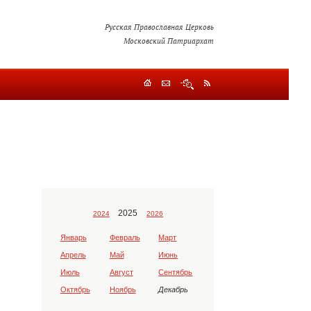
Русская Православная Церковь
Московский Патриархат
2025
2024
2026
Январь
Февраль
Март
Апрель
Май
Июнь
Июль
Август
Сентябрь
Октябрь
Ноябрь
Декабрь