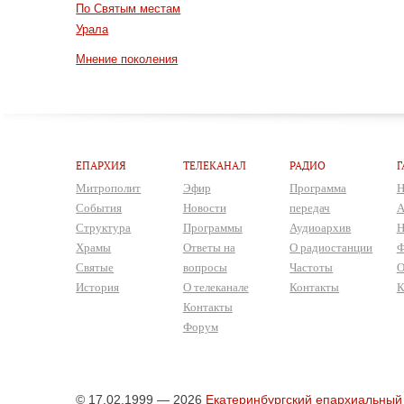
По Святым местам
Урала
Мнение поколения
ЕПАРХИЯ
ТЕЛЕКАНАЛ
РАДИО
Г
Митрополит
Эфир
Программа
Н
События
Новости
передач
А
Структура
Программы
Аудиоархив
Н
Храмы
Ответы на
О радиостанции
Ф
Святые
вопросы
Частоты
О
История
О телеканале
Контакты
К
Контакты
Форум
© 17.02.1999 — 2026
Екатеринбургский епархиальный