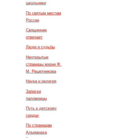
школьники
По святым местам
России
Священник
отвечает
Люди и судьбы
Неоткрытые
страницы жизни Ф.
М. Решетникова
Наука и религия
Записки
паломницы
Путь к детскому
сердцу
По страницам
Альманаха