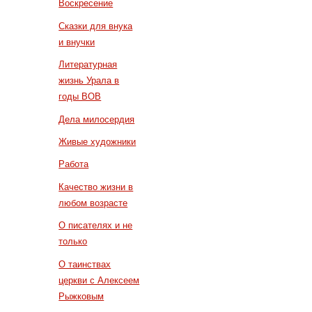
Воскресение
Сказки для внука
и внучки
Литературная
жизнь Урала в
годы ВОВ
Дела милосердия
Живые художники
Работа
Качество жизни в
любом возрасте
О писателях и не
только
О таинствах
церкви с Алексеем
Рыжковым