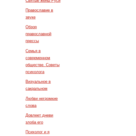
Святые жены Руси
Православие в
звуке
Обзор
православной
прессы
Семья в
современном
обществе. Советы
психолога
Визуальное в
сакральном
Любви негромкие
слова
Довлеет дневи
злоба его
Психолог и я