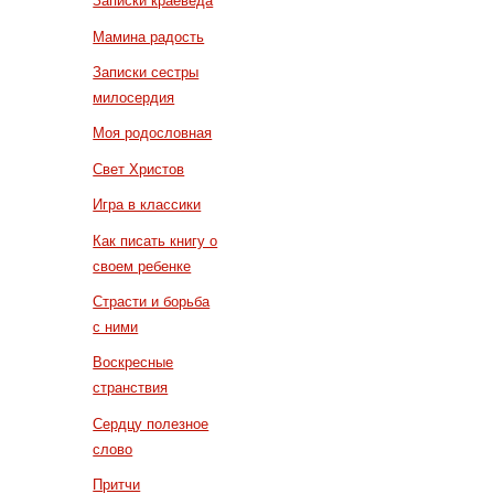
Записки краеведа
Мамина радость
Записки сестры
милосердия
Моя родословная
Свет Христов
Игра в классики
Как писать книгу о
своем ребенке
Страсти и борьба
с ними
Воскресные
странствия
Сердцу полезное
слово
Притчи