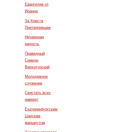
Евангелие от
Иоанна
За Христа
Претерпевшие
Нечаянная
радость
Праведный
Симеон
Верхотурский
Молодежное
служение
Свистать всех
наверх!
Екатеринбургским
Царским
маршрутом