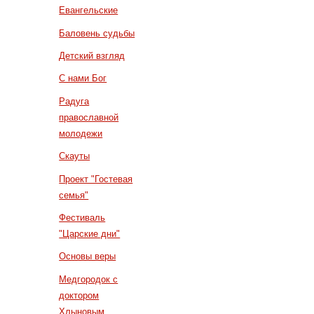
Евангельские
Баловень судьбы
Детский взгляд
С нами Бог
Радуга
православной
молодежи
Скауты
Проект "Гостевая
семья"
Фестиваль
"Царские дни"
Основы веры
Медгородок с
доктором
Хлыновым