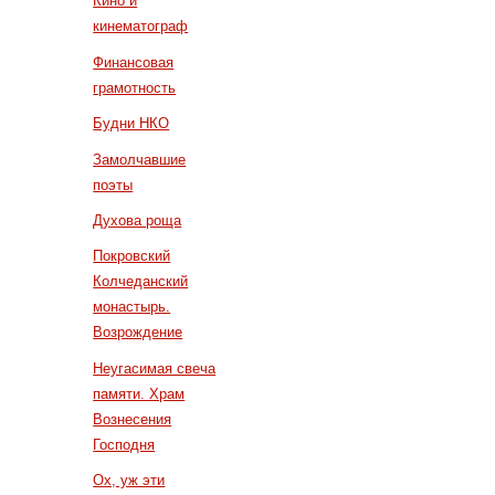
Кино и
кинематограф
Финансовая
грамотность
Будни НКО
Замолчавшие
поэты
Духова роща
Покровский
Колчеданский
монастырь.
Возрождение
Неугасимая свеча
памяти. Храм
Вознесения
Господня
Ох, уж эти