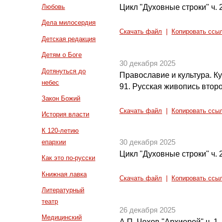
Цикл "Духовные строки" ч. 
Любовь
Дела милосердия
Скачать файл
|
Копировать ссы
Детская редакция
Детям о Боге
30 декабря 2025
Дотянуться до
Православие и культура. Кул
небес
91. Русская живопись втор
Закон Божий
Скачать файл
|
Копировать ссы
История власти
К 120-летию
епархии
30 декабря 2025
Цикл "Духовные строки" ч. 
Как это по-русски
Книжная лавка
Скачать файл
|
Копировать ссы
Литературный
театр
26 декабря 2025
Медицинский
А.П. Чехов "Архиерей" ч. 1