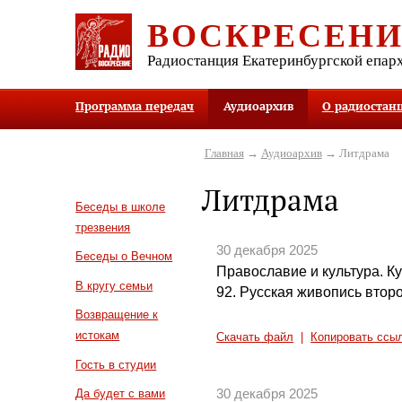
ВОСКРЕСЕН
Радиостанция Екатеринбургской епар
Программа передач
Аудиоархив
О радиостан
Главная
→
Аудиоархив
→ Литдрама
Литдрама
Беседы в школе
трезвения
30 декабря 2025
Беседы о Вечном
Православие и культура. Кул
В кругу семьи
92. Русская живопись втор
Возвращение к
истокам
Скачать файл
|
Копировать ссы
Гость в студии
30 декабря 2025
Да будет с вами