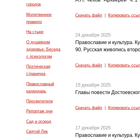
городок
Молитвенное
Скачать файл
|
Копировать ссы
правило
На стыке
24 декабря 2025
О душевном
Православие и культура. Кул
здоровье. Беседа
90. Русская живопись втор
с психологом
Скачать файл
|
Копировать ссы
Поэтическая
страничка
Православный
19 декабря 2025
календарь
Главы повести Достоевского
Просветители
Скачать файл
|
Копировать ссы
Репортаж дня
Сад и огород
17 декабря 2025
Святой Лик
Православие и культура. Кул