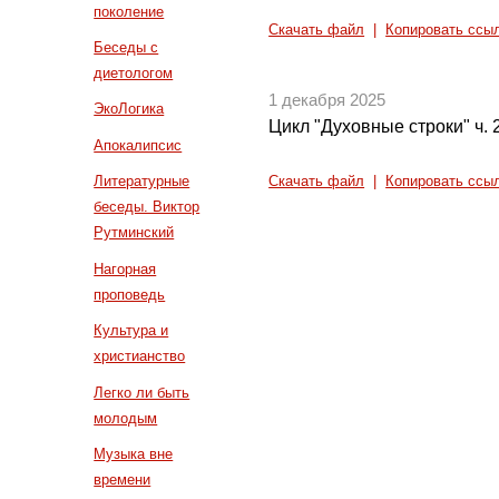
поколение
Скачать файл
|
Копировать ссы
Беседы с
диетологом
1 декабря 2025
ЭкоЛогика
Цикл "Духовные строки" ч. 
Апокалипсис
Литературные
Скачать файл
|
Копировать ссы
беседы. Виктор
Рутминский
Нагорная
проповедь
Культура и
христианство
Легко ли быть
молодым
Музыка вне
времени