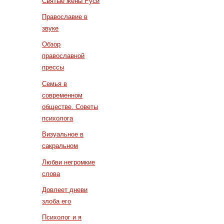
Святые жены Руси
Православие в
звуке
Обзор
православной
прессы
Семья в
современном
обществе. Советы
психолога
Визуальное в
сакральном
Любви негромкие
слова
Довлеет дневи
злоба его
Психолог и я