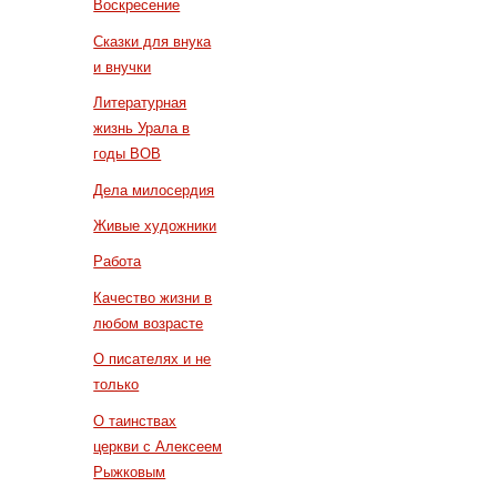
Воскресение
Сказки для внука
и внучки
Литературная
жизнь Урала в
годы ВОВ
Дела милосердия
Живые художники
Работа
Качество жизни в
любом возрасте
О писателях и не
только
О таинствах
церкви с Алексеем
Рыжковым