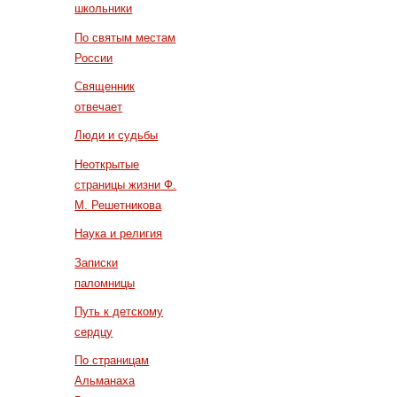
школьники
По святым местам
России
Священник
отвечает
Люди и судьбы
Неоткрытые
страницы жизни Ф.
М. Решетникова
Наука и религия
Записки
паломницы
Путь к детскому
сердцу
По страницам
Альманаха