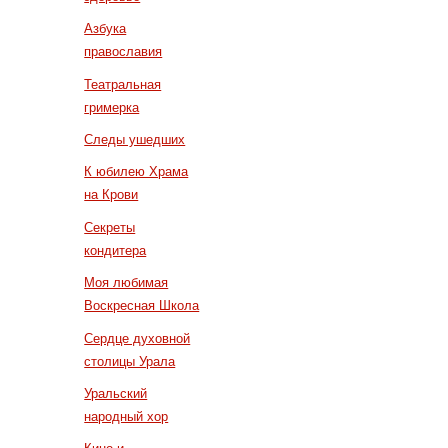
Азбука
православия
Театральная
гримерка
Следы ушедших
К юбилею Храма
на Крови
Секреты
кондитера
Моя любимая
Воскресная Школа
Сердце духовной
столицы Урала
Уральский
народный хор