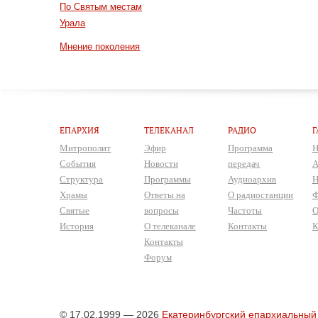
По Святым местам
Урала
Мнение поколения
ЕПАРХИЯ
ТЕЛЕКАНАЛ
РАДИО
Г
Митрополит
Эфир
Программа
Н
События
Новости
передач
А
Структура
Программы
Аудиоархив
Н
Храмы
Ответы на
О радиостанции
Ф
Святые
вопросы
Частоты
О
История
О телеканале
Контакты
К
Контакты
Форум
© 17.02.1999 — 2026
Екатеринбургский епархиальный