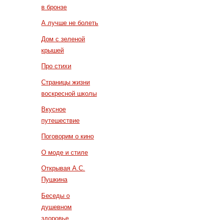
в бронзе
А лучше не болеть
Дом с зеленой
крышей
Про стихи
Страницы жизни
воскресной школы
Вкусное
путешествие
Поговорим о кино
О моде и стиле
Открывая А.С.
Пушкина
Беседы о
душевном
здоровье