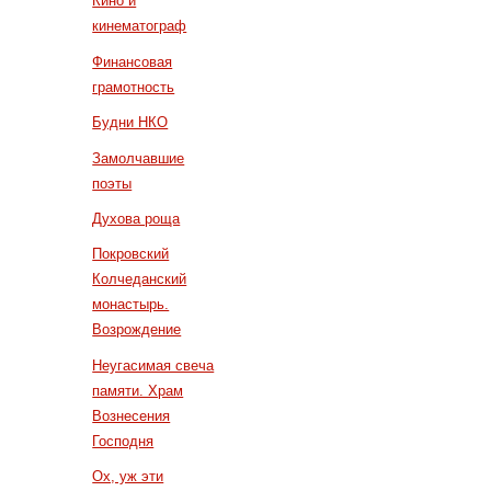
Кино и
кинематограф
Финансовая
грамотность
Будни НКО
Замолчавшие
поэты
Духова роща
Покровский
Колчеданский
монастырь.
Возрождение
Неугасимая свеча
памяти. Храм
Вознесения
Господня
Ох, уж эти