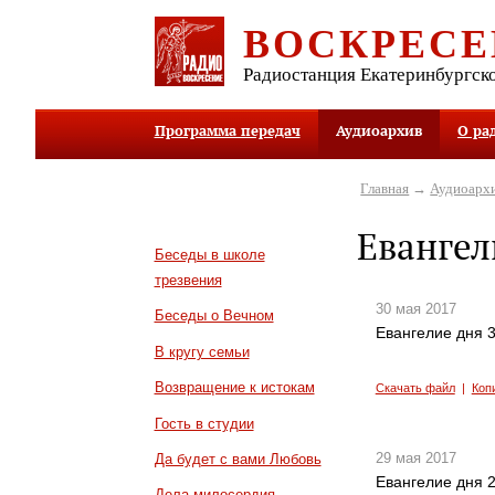
ВОСКРЕСЕ
Радиостанция Екатеринбургск
Программа передач
Аудиоархив
О ра
Главная
→
Аудиоарх
Евангел
Беседы в школе
трезвения
30 мая 2017
Беседы о Вечном
Евангелие дня 3
В кругу семьи
Возвращение к истокам
Скачать файл
|
Коп
Гость в студии
29 мая 2017
Да будет с вами Любовь
Евангелие дня 2
Дела милосердия