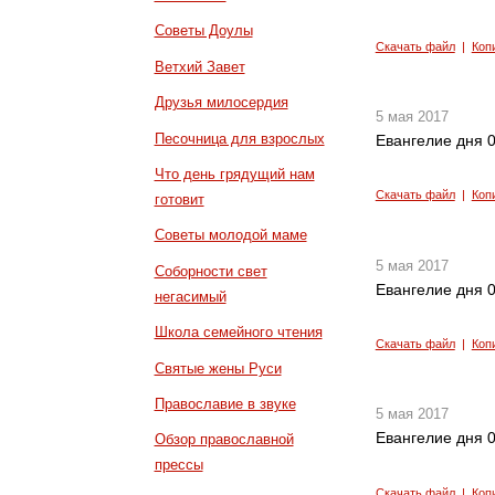
Советы Доулы
Скачать файл
|
Коп
Ветхий Завет
Друзья милосердия
5 мая 2017
Песочница для взрослых
Евангелие дня 0
Что день грядущий нам
Скачать файл
|
Коп
готовит
Советы молодой маме
5 мая 2017
Соборности свет
Евангелие дня 0
негасимый
Школа семейного чтения
Скачать файл
|
Коп
Святые жены Руси
Православие в звуке
5 мая 2017
Евангелие дня 0
Обзор православной
прессы
Скачать файл
|
Коп