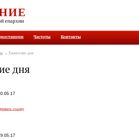
НИЕ
ой епархии
диостанции
Частоты
Контакты
ив
→ Евангелие дня
ие дня
0.05.17
ировать ссылку
9.05.17