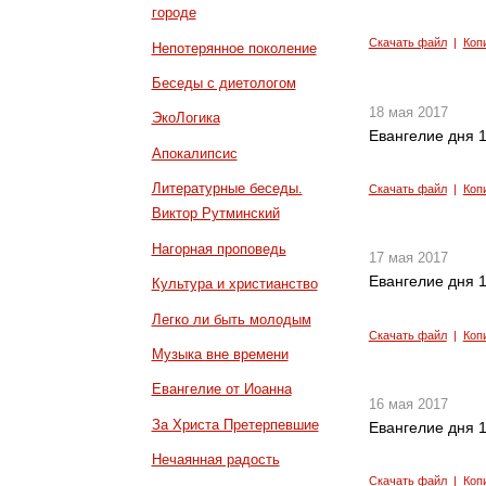
городе
Скачать файл
|
Коп
Непотерянное поколение
Беседы с диетологом
18 мая 2017
ЭкоЛогика
Евангелие дня 1
Апокалипсис
Литературные беседы.
Скачать файл
|
Коп
Виктор Рутминский
Нагорная проповедь
17 мая 2017
Евангелие дня 1
Культура и христианство
Легко ли быть молодым
Скачать файл
|
Коп
Музыка вне времени
Евангелие от Иоанна
16 мая 2017
За Христа Претерпевшие
Евангелие дня 1
Нечаянная радость
Скачать файл
|
Коп