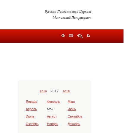
Русская Православная Церковь
Московский Патриархат
2017
2016
2018
Январь
Февраль
Март
Апрель
Май
Июнь
Июль
Август
Сентябрь
Октябрь
Ноябрь
Декабрь