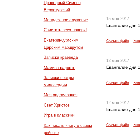
Праведный Симеон
Верхотурский
15 мая 2017
Молодежное служение
Евангелие дня 1
Свистать всех наверх!
Екатеринбургским
Скачать файл
|
Коп
Царским маршрутом
Записки краеведа
12 мая 2017
Евангелие дня 1
Мамина радость
Записки сестры
Скачать файл
|
Коп
милосердия
Моя родословная
12 мая 2017
Свет Христов
Евангелие дня 1
Игра в классики
Скачать файл
|
Коп
Как писать книгу о своем
ребенке