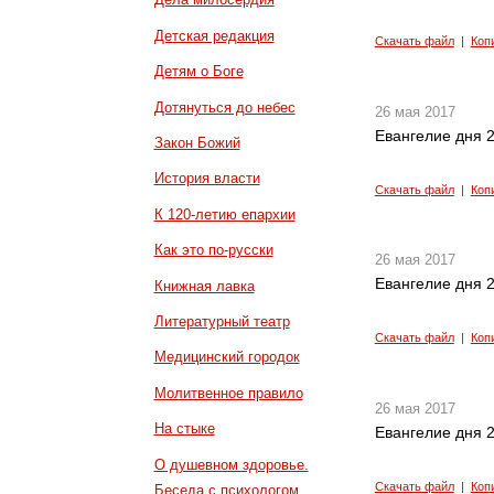
Детская редакция
Скачать файл
|
Коп
Детям о Боге
Дотянуться до небес
26 мая 2017
Евангелие дня 2
Закон Божий
История власти
Скачать файл
|
Коп
К 120-летию епархии
Как это по-русски
26 мая 2017
Евангелие дня 2
Книжная лавка
Литературный театр
Скачать файл
|
Коп
Медицинский городок
Молитвенное правило
26 мая 2017
На стыке
Евангелие дня 2
О душевном здоровье.
Скачать файл
|
Коп
Беседа с психологом