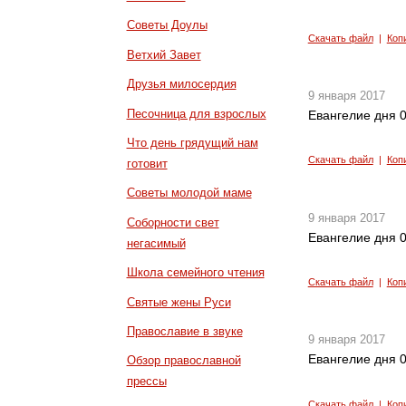
Советы Доулы
Скачать файл
|
Коп
Ветхий Завет
Друзья милосердия
9 января 2017
Песочница для взрослых
Евангелие дня 0
Что день грядущий нам
Скачать файл
|
Коп
готовит
Советы молодой маме
9 января 2017
Соборности свет
Евангелие дня 0
негасимый
Школа семейного чтения
Скачать файл
|
Коп
Святые жены Руси
Православие в звуке
9 января 2017
Евангелие дня 0
Обзор православной
прессы
Скачать файл
|
Коп