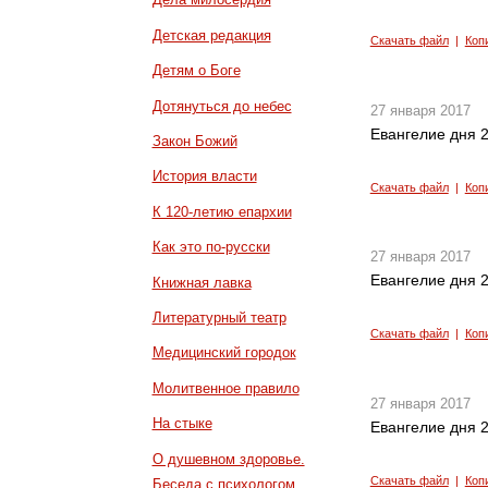
Детская редакция
Скачать файл
|
Коп
Детям о Боге
Дотянуться до небес
27 января 2017
Евангелие дня 2
Закон Божий
История власти
Скачать файл
|
Коп
К 120-летию епархии
Как это по-русски
27 января 2017
Евангелие дня 2
Книжная лавка
Литературный театр
Скачать файл
|
Коп
Медицинский городок
Молитвенное правило
27 января 2017
На стыке
Евангелие дня 2
О душевном здоровье.
Скачать файл
|
Коп
Беседа с психологом