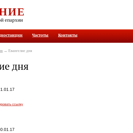
НИЕ
ой епархии
диостанции
Частоты
Контакты
ив
→ Евангелие дня
ие дня
1.01.17
ировать ссылку
0.01.17