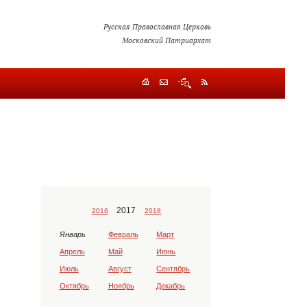
Русская Православная Церковь
Московский Патриархат
2017
2016
2018
Январь
Февраль
Март
Апрель
Май
Июнь
Июль
Август
Сентябрь
Октябрь
Ноябрь
Декабрь