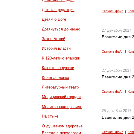
Детская редакция
Скачать файл
|
Коп
Детям о Боге
Дотянуться до небес
27 декабря 2017
Евангелие дня 2
Закон Божий
История власти
Скачать файл
|
Коп
К 120-летию епархии
Как это по-русски
27 декабря 2017
Евангелие дня 2
Книжная лавка
Литературный театр
Скачать файл
|
Коп
Медицинский городок
Молитвенное правило
25 декабря 2017
На стыке
Евангелие дня 2
О душевном здоровье.
Скачать файл
|
Коп
Беседа с психологом