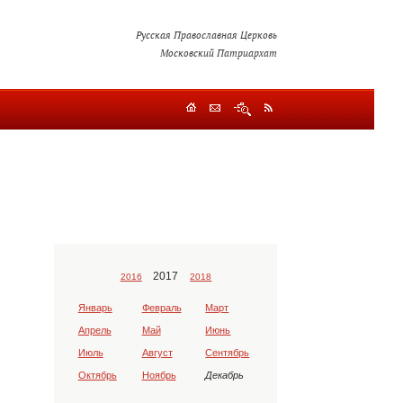
Русская Православная Церковь
Московский Патриархат
2017
2016
2018
Январь
Февраль
Март
Апрель
Май
Июнь
Июль
Август
Сентябрь
Октябрь
Ноябрь
Декабрь