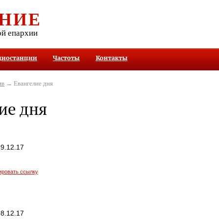
НИЕ
ой епархии
диостанции
Частоты
Контакты
ив
→ Евангелие дня
ие дня
9.12.17
ировать ссылку
8.12.17